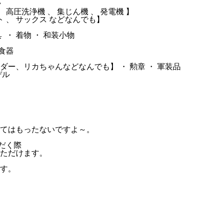
ラ
 高圧洗浄機 、 集じん機 、 発電機 】
ート 、 サックス などなんでも】
・ 着物 ・ 和装小物
食器
ー、リカちゃんなどなんでも】 ・ 勲章 ・ 軍装品
デル
てはもったないですよ～。
だく際
ただけます。
す。