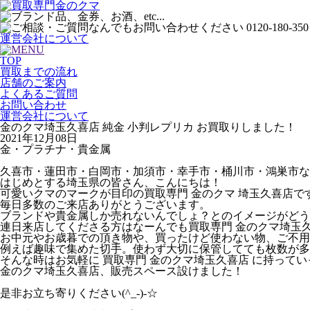
運営会社について
TOP
買取までの流れ
店舗のご案内
よくあるご質問
お問い合わせ
運営会社について
金のクマ埼玉久喜店 純金 小判レプリカ お買取りしました！
2021年12月08日
金・プラチナ・貴金属
久喜市・蓮田市・白岡市・加須市・幸手市・桶川市・鴻巣市な
はじめとする埼玉県の皆さん、こんにちは！
可愛いクマのマークが目印の買取専門 金のクマ 埼玉久喜店で
毎日多数のご来店ありがとうございます。
ブランドや貴金属しか売れないんでしょ？とのイメージがどう
連日来店してくださる方はなーんでも買取専門 金のクマ埼玉久喜
お中元やお歳暮での頂き物や、買ったけど使わない物、ご不用品
例えば趣味で集めた切手。使わず大切に保管してても枚数が多
そんな時はお気軽に 買取専門 金のクマ埼玉久喜店 に持って
金のクマ埼玉久喜店、販売スペース設けました！
是非お立ち寄りください(^_-)-☆