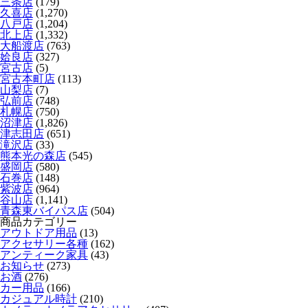
三条店
(179)
久喜店
(1,270)
八戸店
(1,204)
北上店
(1,332)
大船渡店
(763)
姶良店
(327)
宮古店
(5)
宮古本町店
(113)
山梨店
(7)
弘前店
(748)
札幌店
(750)
沼津店
(1,826)
津志田店
(651)
滝沢店
(33)
熊本光の森店
(545)
盛岡店
(580)
石巻店
(148)
紫波店
(964)
谷山店
(1,141)
青森東バイパス店
(504)
商品カテゴリー
アウトドア用品
(13)
アクセサリー各種
(162)
アンティーク家具
(43)
お知らせ
(273)
お酒
(276)
カー用品
(166)
カジュアル時計
(210)