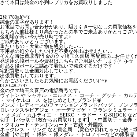
さて本日は純金の小判レプリカをお買取りしました！
2枚で80g!(^^)!
純金の文字があります！
お電話でお問い合わせがあり、駆け引き一切なしの買取価格をご
もちろん他社様より高かったとの事でご来店ありがとうござい
金相場が高い今が売り時ですよ♪
ご成約ありがとうございます。
重たいもの・大量に物を処分したい…
不用品の処分をしたいけど不要な外出は控えたい…
そんな時は買取専門 金のクマ埼玉久喜店 宅配買取にお任せく
発送用の段ボールや資材はこちらでご用意いたします(^_-)-☆
商品を段ボールに詰めて着払いで発送するだけです！
宅配買取りは全国対応しています。
出張買取もしております。
何かございましたらお気軽にお電話ください(^^)/
0120-48-7797
金のクマ埼玉久喜店の電話番号です。
ヴィトン や シャネル ・エルメス ・ コーチ ・ グッチ ・ カ
・ マイケルコース をはじめとしたブランド品
メンズ・レディースのファッションブランドバッグ 、ノンブラ
ロレックスやピアジェ ・ オーデマピゲ ・ フランクミュラー 
・ オメガ ・カルティエ ・ SEIKO ・ ラドー ・ G-SHOCK 
切手 【バラ切手1枚からお買取りします】 ・中国切手・金券 
・クオカード・テレホンカード・古銭・外国銭
ネックレス ・ リング など貴金属 【変色や切れちゃった物・
金歯【や金貨 ・ 銀杯 ・ 銀メダル ・ トロフィーなどの銀製品