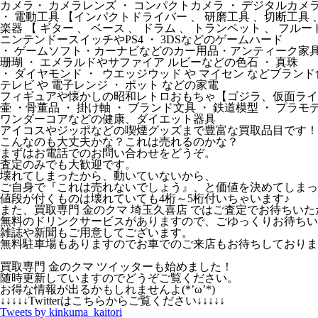
カメラ・ カメラレンズ ・ コンパクトカメラ ・ デジタルカメ
・ 電動工具 【インパクトドライバー 、 研磨工具 、切断工具 、
楽器 【 ギター 、 ベース 、 ドラム 、 トランペット 、 フル
ニンテンドースイッチやPS4 ・ 3DSなどのゲームハード
・ ゲームソフト・カーナビなどのカー用品・アンティーク家具 
珊瑚 ・ エメラルドやサファイア ルビーなどの色石 ・ 真珠
・ ダイヤモンド ・ ウエッジウッド や マイセン などブランド
テレビ や 電子レンジ ・ ポット などの家電
フィギュアや懐かしの昭和レトロおもちゃ【ゴジラ、仮面ライダ
壷 ・骨董品 ・ 掛け軸 ・ ブランド文具 ・ 鉄道模型 ・ プラモ
ワンダーコアなどの健康、ダイエット器具
アイコスやジッポなどの喫煙グッズまで豊富な買取品目です！
こんなのも大丈夫かな？これは売れるのかな？
まずはお電話でのお問い合わせをどうぞ。
査定のみでも大歓迎です。
壊れてしまったから、動いていないから、
ご自身で『これは売れないでしょう』、と価値を決めてしまっ
値段が付くものは壊れていても4桁～5桁付いちゃいます♪
また、買取専門 金のクマ 埼玉久喜店 ではご査定でお待ちいた
無料のドリンクサービスがありますので、ごゆっくりお待ちい
雑誌や新聞もご用意してございます。
無料駐車場もありますのでお車でのご来店もお待ちしておりま
買取専門 金のクマ ツイッターも始めました！
随時更新していますのでどうぞご覧ください。
お得な情報が出るかもしれませんよ(*’ω’*)
↓↓↓↓↓Twitterはこちらからご覧ください↓↓↓↓↓
Tweets by kinkuma_kaitori