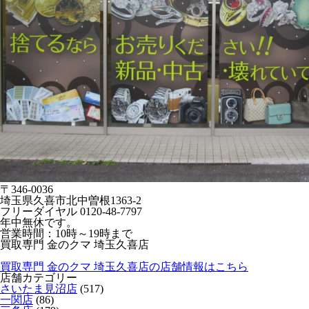
〒346-0036
埼玉県久喜市北中曽根1363-2
フリーダイヤル 0120-48-7797
年中無休です。
営業時間：10時～19時まで
買取専門 金のクマ 埼玉久喜店
買取専門 金のクマ 埼玉久喜店の店舗情報はこちら
店舗カテゴリー
さいたま見沼店
(517)
一関店
(86)