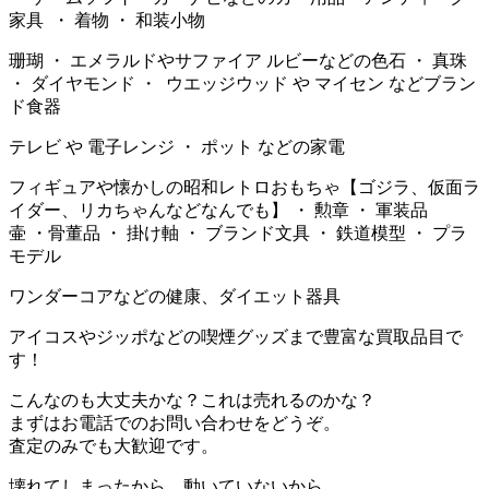
家具 ・ 着物 ・ 和装小物
珊瑚 ・ エメラルドやサファイア ルビーなどの色石 ・ 真珠
・ ダイヤモンド ・ ウエッジウッド や マイセン などブラン
ド食器
テレビ や 電子レンジ ・ ポット などの家電
フィギュアや懐かしの昭和レトロおもちゃ【ゴジラ、仮面ラ
イダー、リカちゃんなどなんでも】 ・ 勲章 ・ 軍装品
壷 ・骨董品 ・ 掛け軸 ・ ブランド文具 ・ 鉄道模型 ・ プラ
モデル
ワンダーコアなどの健康、ダイエット器具
アイコスやジッポなどの喫煙グッズまで豊富な買取品目で
す！
こんなのも大丈夫かな？これは売れるのかな？
まずはお電話でのお問い合わせをどうぞ。
査定のみでも大歓迎です。
壊れてしまったから、動いていないから、