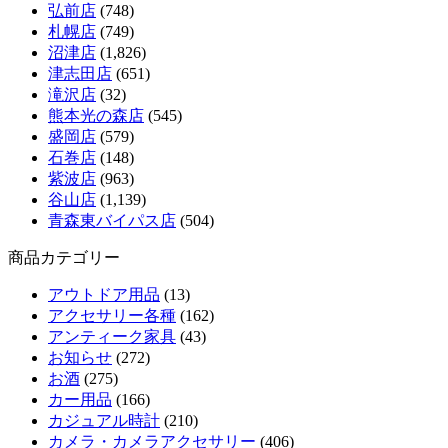
弘前店
(748)
札幌店
(749)
沼津店
(1,826)
津志田店
(651)
滝沢店
(32)
熊本光の森店
(545)
盛岡店
(579)
石巻店
(148)
紫波店
(963)
谷山店
(1,139)
青森東バイパス店
(504)
商品カテゴリー
アウトドア用品
(13)
アクセサリー各種
(162)
アンティーク家具
(43)
お知らせ
(272)
お酒
(275)
カー用品
(166)
カジュアル時計
(210)
カメラ・カメラアクセサリー
(406)