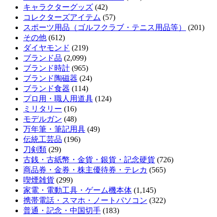
キャラクターグッズ
(42)
コレクターズアイテム
(57)
スポーツ用品（ゴルフクラブ・テニス用品等）
(201)
その他
(612)
ダイヤモンド
(219)
ブランド品
(2,099)
ブランド時計
(965)
ブランド陶磁器
(24)
ブランド食器
(114)
プロ用・職人用道具
(124)
ミリタリー
(16)
モデルガン
(48)
万年筆・筆記用具
(49)
伝統工芸品
(196)
刀剣類
(29)
古銭・古紙幣・金貨・銀貨・記念硬貨
(726)
商品券・金券・株主優待券・テレカ
(565)
喫煙雑貨
(299)
家電・電動工具・ゲーム機本体
(1,145)
携帯電話・スマホ・ノートパソコン
(322)
普通・記念・中国切手
(183)