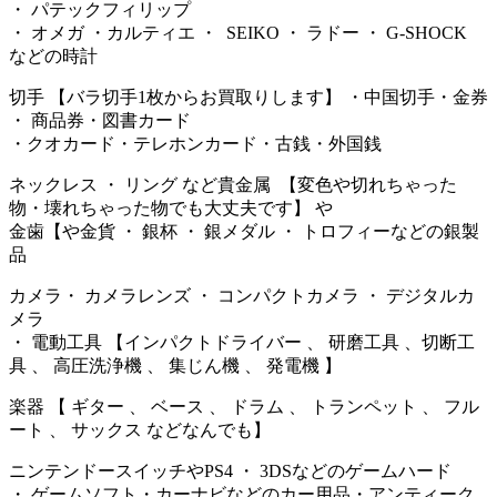
・ パテックフィリップ
・ オメガ ・カルティエ ・ SEIKO ・ ラドー ・ G-SHOCK
などの時計
切手 【バラ切手1枚からお買取りします】 ・中国切手・金券
・ 商品券・図書カード
・クオカード・テレホンカード・古銭・外国銭
ネックレス ・ リング など貴金属 【変色や切れちゃった
物・壊れちゃった物でも大丈夫です】 や
金歯【や金貨 ・ 銀杯 ・ 銀メダル ・ トロフィーなどの銀製
品
カメラ・ カメラレンズ ・ コンパクトカメラ ・ デジタルカ
メラ
・ 電動工具 【インパクトドライバー 、 研磨工具 、切断工
具 、 高圧洗浄機 、 集じん機 、 発電機 】
楽器 【 ギター 、 ベース 、 ドラム 、 トランペット 、 フル
ート 、 サックス などなんでも】
ニンテンドースイッチやPS4 ・ 3DSなどのゲームハード
・ ゲームソフト・カーナビなどのカー用品・アンティーク