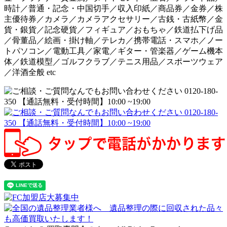
時計／普通・記念・中国切手／収入印紙／商品券／金券／株
主優待券／カメラ／カメラアクセサリー／古銭・古紙幣／金
貨・銀貨／記念硬貨／フィギュア／おもちゃ／鉄道払下げ品
／骨董品／絵画・掛け軸／テレカ／携帯電話・スマホ／ノー
トパソコン／電動工具／家電／ギター・管楽器／ゲーム機本
体／鉄道模型／ゴルフクラブ／テニス用品／スポーツウェア
／洋酒全般 etc