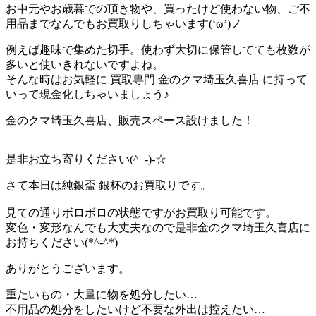
お中元やお歳暮での頂き物や、買ったけど使わない物、ご不
用品までなんでもお買取りしちゃいます(‘ω’)ノ
例えば趣味で集めた切手。使わず大切に保管してても枚数が
多いと使いきれないですよね。
そんな時はお気軽に 買取専門 金のクマ埼玉久喜店 に持って
いって現金化しちゃいましょう♪
金のクマ埼玉久喜店、販売スペース設けました！
是非お立ち寄りください(^_-)-☆
さて本日は純銀盃 銀杯のお買取りです。
見ての通りボロボロの状態ですがお買取り可能です。
変色・変形なんでも大丈夫なので是非金のクマ埼玉久喜店に
お持ちください(*^-^*)
ありがとうございます。
重たいもの・大量に物を処分したい…
不用品の処分をしたいけど不要な外出は控えたい…