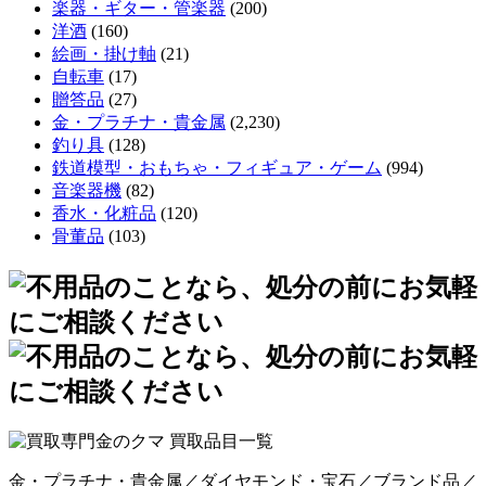
楽器・ギター・管楽器
(200)
洋酒
(160)
絵画・掛け軸
(21)
自転車
(17)
贈答品
(27)
金・プラチナ・貴金属
(2,230)
釣り具
(128)
鉄道模型・おもちゃ・フィギュア・ゲーム
(994)
音楽器機
(82)
香水・化粧品
(120)
骨董品
(103)
金・プラチナ・貴金属／ダイヤモンド・宝石／ブランド品／