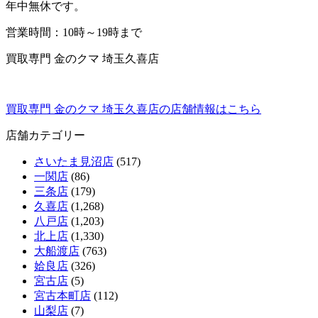
年中無休です。
営業時間：10時～19時まで
買取専門 金のクマ 埼玉久喜店
買取専門 金のクマ 埼玉久喜店の店舗情報はこちら
店舗カテゴリー
さいたま見沼店
(517)
一関店
(86)
三条店
(179)
久喜店
(1,268)
八戸店
(1,203)
北上店
(1,330)
大船渡店
(763)
姶良店
(326)
宮古店
(5)
宮古本町店
(112)
山梨店
(7)