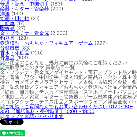
普通・記念・中国切手
(183)
楽器・ギター・管楽器
(200)
洋酒
(160)
絵画・掛け軸
(21)
自転車
(17)
贈答品
(27)
金・プラチナ・貴金属
(2,233)
釣り具
(128)
鉄道模型・おもちゃ・フィギュア・ゲーム
(997)
音楽器機
(83)
香水・化粧品
(120)
骨董品
(103)
金・プラチナ・貴金属／ダイヤモンド・宝石／ブランド品／時
計／普通・記念・中国切手／収入印紙／商品券／金券／株主優
待券／カメラ／カメラアクセサリー／古銭・古紙幣／金貨・銀
貨／記念硬貨／フィギュア／おもちゃ／鉄道払下げ品／骨董品
／絵画・掛け軸／テレカ／携帯電話・スマホ／ノートパソコン
／電動工具／家電／ギター・管楽器／ゲーム機本体／鉄道模型
／ゴルフクラブ／テニス用品／スポーツウェア／洋酒全般 etc