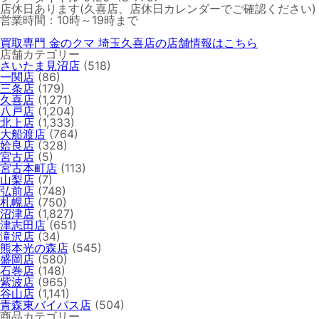
店休日あります(久喜店、店休日カレンダーでご確認ください)
営業時間：10時～19時まで
買取専門 金のクマ 埼玉久喜店の店舗情報はこちら
店舗カテゴリー
さいたま見沼店
(518)
一関店
(86)
三条店
(179)
久喜店
(1,271)
八戸店
(1,204)
北上店
(1,333)
大船渡店
(764)
姶良店
(328)
宮古店
(5)
宮古本町店
(113)
山梨店
(7)
弘前店
(748)
札幌店
(750)
沼津店
(1,827)
津志田店
(651)
滝沢店
(34)
熊本光の森店
(545)
盛岡店
(580)
石巻店
(148)
紫波店
(965)
谷山店
(1,141)
青森東バイパス店
(504)
商品カテゴリー