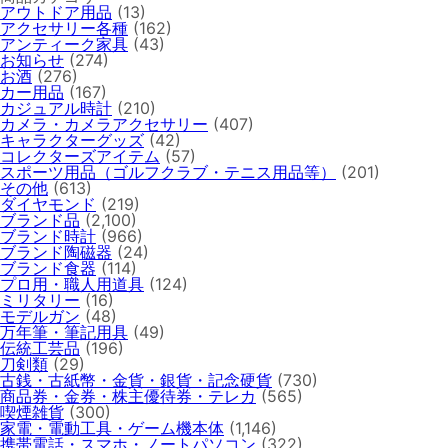
アウトドア用品
(13)
アクセサリー各種
(162)
アンティーク家具
(43)
お知らせ
(274)
お酒
(276)
カー用品
(167)
カジュアル時計
(210)
カメラ・カメラアクセサリー
(407)
キャラクターグッズ
(42)
コレクターズアイテム
(57)
スポーツ用品（ゴルフクラブ・テニス用品等）
(201)
その他
(613)
ダイヤモンド
(219)
ブランド品
(2,100)
ブランド時計
(966)
ブランド陶磁器
(24)
ブランド食器
(114)
プロ用・職人用道具
(124)
ミリタリー
(16)
モデルガン
(48)
万年筆・筆記用具
(49)
伝統工芸品
(196)
刀剣類
(29)
古銭・古紙幣・金貨・銀貨・記念硬貨
(730)
商品券・金券・株主優待券・テレカ
(565)
喫煙雑貨
(300)
家電・電動工具・ゲーム機本体
(1,146)
携帯電話・スマホ・ノートパソコン
(322)