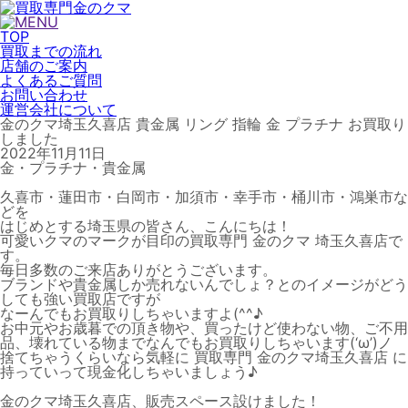
TOP
買取までの流れ
店舗のご案内
よくあるご質問
お問い合わせ
運営会社について
金のクマ埼玉久喜店 貴金属 リング 指輪 金 プラチナ お買取り
しました
2022年11月11日
金・プラチナ・貴金属
久喜市・蓮田市・白岡市・加須市・幸手市・桶川市・鴻巣市な
どを
はじめとする埼玉県の皆さん、こんにちは！
可愛いクマのマークが目印の買取専門 金のクマ 埼玉久喜店で
す。
毎日多数のご来店ありがとうございます。
ブランドや貴金属しか売れないんでしょ？とのイメージがどう
しても強い買取店ですが
なーんでもお買取りしちゃいますよ(^^♪
お中元やお歳暮での頂き物や、買ったけど使わない物、ご不用
品、壊れている物までなんでもお買取りしちゃいます(‘ω’)ノ
捨てちゃうくらいなら気軽に 買取専門 金のクマ埼玉久喜店 に
持っていって現金化しちゃいましょう♪
金のクマ埼玉久喜店、販売スペース設けました！