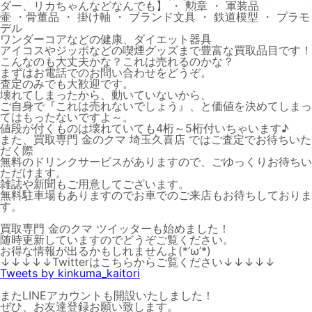
ダー、リカちゃんなどなんでも】 ・ 勲章 ・ 軍装品
壷 ・骨董品 ・ 掛け軸 ・ ブランド文具 ・ 鉄道模型 ・ プラモ
デル
ワンダーコアなどの健康、ダイエット器具
アイコスやジッポなどの喫煙グッズまで豊富な買取品目です！
こんなのも大丈夫かな？これは売れるのかな？
まずはお電話でのお問い合わせをどうぞ。
査定のみでも大歓迎です。
壊れてしまったから、動いていないから、
ご自身で『これは売れないでしょう』、と価値を決めてしまっ
てはもったないですよ～。
値段が付くものは壊れていても4桁～5桁付いちゃいます♪
また、買取専門 金のクマ 埼玉久喜店 ではご査定でお待ちいた
だく際
無料のドリンクサービスがありますので、ごゆっくりお待ちい
ただけます。
雑誌や新聞もご用意してございます。
無料駐車場もありますのでお車でのご来店もお待ちしておりま
す。
買取専門 金のクマ ツイッターも始めました！
随時更新していますのでどうぞご覧ください。
お得な情報が出るかもしれませんよ(*’ω’*)
↓↓↓↓↓Twitterはこちらからご覧ください↓↓↓↓↓
Tweets by kinkuma_kaitori
またLINEアカウントも開設いたしました！
ぜひ、お友達登録お願い致します。