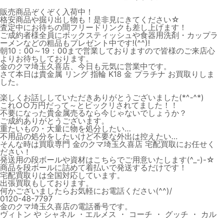
販売商品ぞくぞく入荷中！
格安商品や掘り出し物も！是非見にきてください☆
査定中にお待ちの間フリードリンクも差し上げます！
ご成約者様全員にボックスティッシュや食器用洗剤・カップラ
ーメンなどの粗品もプレゼント中です!(^^)!
朝10：00～19：00まで営業しておりますので皆様のご来店心
よりお待ちしております。
金のクマ埼玉久喜店、今日も元気に営業中です。
さて本日は貴金属 リング 指輪 K18 金 プラチナ お買取りしま
した。
楽しくお話ししていただきありがとうございました(*^-^*)
これ○○万円だって～とビックリされてました！！
不要になった貴金属売るなら今じゃないでしょうか？
ご成約ありがとうございます。
重たいもの・大量に物を処分したい…
不用品の処分をしたいけど不要な外出は控えたい…
そんな時は買取専門 金のクマ埼玉久喜店 宅配買取にお任せく
ださい！
発送用の段ボールや資材はこちらでご用意いたします(^_-)-☆
商品を段ボールに詰めて着払いで発送するだけです！
宅配買取りは全国対応しています。
出張買取もしております。
何かございましたらお気軽にお電話ください(^^)/
0120-48-7797
金のクマ埼玉久喜店の電話番号です。
ヴィトン や シャネル ・エルメス ・ コーチ ・ グッチ ・ カル