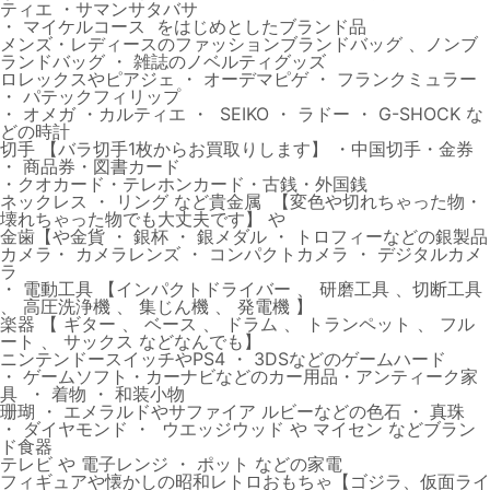
ティエ ・サマンサタバサ
・ マイケルコース をはじめとしたブランド品
メンズ・レディースのファッションブランドバッグ 、ノンブ
ランドバッグ ・ 雑誌のノベルティグッズ
ロレックスやピアジェ ・ オーデマピゲ ・ フランクミュラー
・ パテックフィリップ
・ オメガ ・カルティエ ・ SEIKO ・ ラドー ・ G-SHOCK な
どの時計
切手 【バラ切手1枚からお買取りします】 ・中国切手・金券
・ 商品券・図書カード
・クオカード・テレホンカード・古銭・外国銭
ネックレス ・ リング など貴金属 【変色や切れちゃった物・
壊れちゃった物でも大丈夫です】 や
金歯【や金貨 ・ 銀杯 ・ 銀メダル ・ トロフィーなどの銀製品
カメラ・ カメラレンズ ・ コンパクトカメラ ・ デジタルカメ
ラ
・ 電動工具 【インパクトドライバー 、 研磨工具 、切断工具
、 高圧洗浄機 、 集じん機 、 発電機 】
楽器 【 ギター 、 ベース 、 ドラム 、 トランペット 、 フル
ート 、 サックス などなんでも】
ニンテンドースイッチやPS4 ・ 3DSなどのゲームハード
・ ゲームソフト・カーナビなどのカー用品・アンティーク家
具 ・ 着物 ・ 和装小物
珊瑚 ・ エメラルドやサファイア ルビーなどの色石 ・ 真珠
・ ダイヤモンド ・ ウエッジウッド や マイセン などブラン
ド食器
テレビ や 電子レンジ ・ ポット などの家電
フィギュアや懐かしの昭和レトロおもちゃ【ゴジラ、仮面ライ