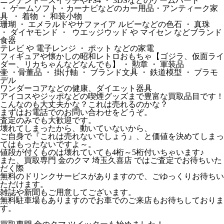
ニンテンドースイッチやPS4 ・ 3DSなどのゲームハード
・ ゲームソフト・カーナビなどのカー用品・アンティーク家
具 ・ 着物 ・ 和装小物
珊瑚 ・ エメラルドやサファイア ルビーなどの色石 ・ 真珠
・ ダイヤモンド ・ ウエッジウッド や マイセン などブランド
食器
テレビ や 電子レンジ ・ ポット などの家電
フィギュアや懐かしの昭和レトロおもちゃ【ゴジラ、仮面ライ
ダー、リカちゃんなどなんでも】 ・ 勲章 ・ 軍装品
壷 ・骨董品 ・ 掛け軸 ・ ブランド文具 ・ 鉄道模型 ・ プラモ
デル
ワンダーコアなどの健康、ダイエット器具
アイコスやジッポなどの喫煙グッズまで豊富な買取品目です！
こんなのも大丈夫かな？これは売れるのかな？
まずはお電話でのお問い合わせをどうぞ。
査定のみでも大歓迎です。
壊れてしまったから、動いていないから、
ご自身で『これは売れないでしょう』、と価値を決めてしまっ
てはもったないですよ～。
値段が付くものは壊れていても4桁～5桁付いちゃいます♪
また、買取専門 金のクマ 埼玉久喜店 ではご査定でお待ちいた
だく際
無料のドリンクサービスがありますので、ごゆっくりお待ちい
ただけます。
雑誌や新聞もご用意してございます。
無料駐車場もありますのでお車でのご来店もお待ちしておりま
す。