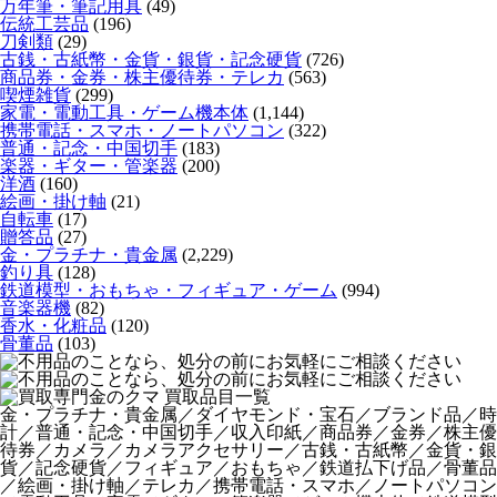
万年筆・筆記用具
(49)
伝統工芸品
(196)
刀剣類
(29)
古銭・古紙幣・金貨・銀貨・記念硬貨
(726)
商品券・金券・株主優待券・テレカ
(563)
喫煙雑貨
(299)
家電・電動工具・ゲーム機本体
(1,144)
携帯電話・スマホ・ノートパソコン
(322)
普通・記念・中国切手
(183)
楽器・ギター・管楽器
(200)
洋酒
(160)
絵画・掛け軸
(21)
自転車
(17)
贈答品
(27)
金・プラチナ・貴金属
(2,229)
釣り具
(128)
鉄道模型・おもちゃ・フィギュア・ゲーム
(994)
音楽器機
(82)
香水・化粧品
(120)
骨董品
(103)
金・プラチナ・貴金属／ダイヤモンド・宝石／ブランド品／時
計／普通・記念・中国切手／収入印紙／商品券／金券／株主優
待券／カメラ／カメラアクセサリー／古銭・古紙幣／金貨・銀
貨／記念硬貨／フィギュア／おもちゃ／鉄道払下げ品／骨董品
／絵画・掛け軸／テレカ／携帯電話・スマホ／ノートパソコン