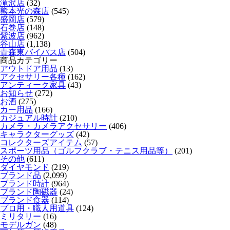
滝沢店
(32)
熊本光の森店
(545)
盛岡店
(579)
石巻店
(148)
紫波店
(962)
谷山店
(1,138)
青森東バイパス店
(504)
商品カテゴリー
アウトドア用品
(13)
アクセサリー各種
(162)
アンティーク家具
(43)
お知らせ
(272)
お酒
(275)
カー用品
(166)
カジュアル時計
(210)
カメラ・カメラアクセサリー
(406)
キャラクターグッズ
(42)
コレクターズアイテム
(57)
スポーツ用品（ゴルフクラブ・テニス用品等）
(201)
その他
(611)
ダイヤモンド
(219)
ブランド品
(2,099)
ブランド時計
(964)
ブランド陶磁器
(24)
ブランド食器
(114)
プロ用・職人用道具
(124)
ミリタリー
(16)
モデルガン
(48)