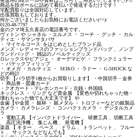
発送用の段ボールや資材はこちらでご用意いたします(^_-)-☆
商品を段ボールに詰めて着払いで発送するだけです！
宅配買取りは全国対応しています。
出張買取もしております。
何かございましたらお気軽にお電話ください(^^)/
0120-48-7797
金のクマ埼玉久喜店の電話番号です。
ヴィトン や シャネル ・エルメス ・ コーチ ・ グッチ ・ カル
ティエ ・サマンサタバサ
・ マイケルコース をはじめとしたブランド品
メンズ・レディースのファッションブランドバッグ 、ノンブ
ランドバッグ ・ 雑誌のノベルティグッズ
ロレックスやピアジェ ・ オーデマピゲ ・ フランクミュラー
・ パテックフィリップ
・ オメガ ・カルティエ ・ SEIKO ・ ラドー ・ G-SHOCK な
どの時計
切手 【バラ切手1枚からお買取りします】 ・中国切手・金券
・ 商品券・図書カード
・クオカード・テレホンカード・古銭・外国銭
ネックレス ・ リング など貴金属 【変色や切れちゃった物・
壊れちゃった物でも大丈夫です】 や
金歯【や金貨 ・ 銀杯 ・ 銀メダル ・ トロフィーなどの銀製品
カメラ・ カメラレンズ ・ コンパクトカメラ ・ デジタルカメ
ラ
・ 電動工具 【インパクトドライバー 、 研磨工具 、切断工具
、 高圧洗浄機 、 集じん機 、 発電機 】
楽器 【 ギター 、 ベース 、 ドラム 、 トランペット 、 フルー
ト 、 サックス などなんでも】