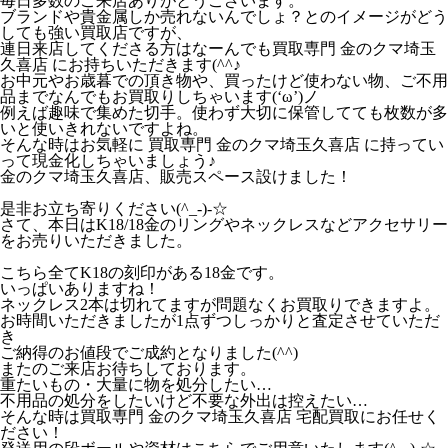
毎日多数のご来店ありがとうございます。
ブランドや貴金属しか売れないんでしょ？とのイメージがどう
しても強い買取店ですが、
連日来店してくださる方はなーんでも買取専門 金のクマ埼玉
久喜店 にお持ちいただきます(^^♪
お中元やお歳暮での頂き物や、買ったけど使わない物、ご不用
品までなんでもお買取りしちゃいます(‘ω’)ノ
例えば趣味で集めた切手。使わず大切に保管してても枚数が多
いと使いきれないですよね。
そんな時はお気軽に 買取専門 金のクマ埼玉久喜店 に持ってい
って現金化しちゃいましょう♪
金のクマ埼玉久喜店、販売スペース設けました！
是非お立ち寄りください(^_-)-☆
さて、本日はK18/18金のリングやネックレスなどアクセサリー
をお売りいただきました。
こちら全てK18の刻印がある18金です。
いっぱいありますね！
ネックレス2本は切れてますが問題なくお買取りできますよ。
お時間いただきましたが1点ずつしっかりと査定させていただ
き
ご納得のお値段でご成約となりました(^^)
またのご来店お待ちしております。
重たいもの・大量に物を処分したい…
不用品の処分をしたいけど不要な外出は控えたい…
そんな時は買取専門 金のクマ埼玉久喜店 宅配買取にお任せく
ださい！