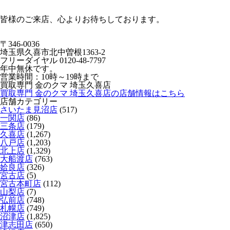
皆様のご来店、心よりお待ちしております。
〒346-0036
埼玉県久喜市北中曽根1363-2
フリーダイヤル 0120-48-7797
年中無休です。
営業時間：10時～19時まで
買取専門 金のクマ 埼玉久喜店
買取専門 金のクマ 埼玉久喜店の店舗情報はこちら
店舗カテゴリー
さいたま見沼店
(517)
一関店
(86)
三条店
(179)
久喜店
(1,267)
八戸店
(1,203)
北上店
(1,329)
大船渡店
(763)
姶良店
(326)
宮古店
(5)
宮古本町店
(112)
山梨店
(7)
弘前店
(748)
札幌店
(749)
沼津店
(1,825)
津志田店
(650)