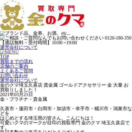
運営会社について
TOP
買取までの流れ
店舗のご案内
よくあるご質問
お問い合わせ
運営会社について
金のクマ埼玉久喜店 貴金属 ゴールドアクセサリー 金 大量 お
買取りしました！
2021年03月21日
金・プラチナ・貴金属
久喜市・蓮田市・白岡市・加須市・幸手市・桶川市・鴻巣市な
どを
はじめとする埼玉県の皆さん、こんにちは！
可愛いクマのマークが目印の買取専門 金のクマ 埼玉久喜店で
す。