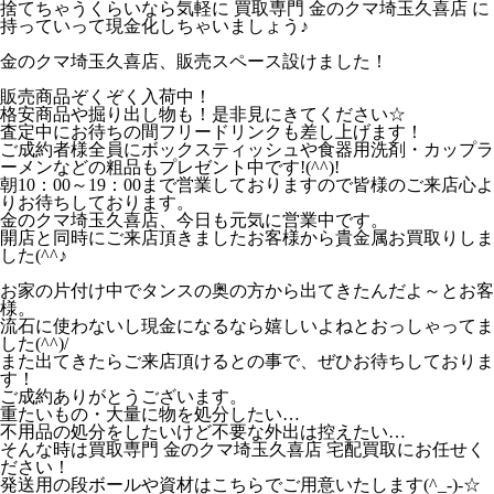
捨てちゃうくらいなら気軽に 買取専門 金のクマ埼玉久喜店 に
持っていって現金化しちゃいましょう♪
金のクマ埼玉久喜店、販売スペース設けました！
販売商品ぞくぞく入荷中！
格安商品や掘り出し物も！是非見にきてください☆
査定中にお待ちの間フリードリンクも差し上げます！
ご成約者様全員にボックスティッシュや食器用洗剤・カップラ
ーメンなどの粗品もプレゼント中です!(^^)!
朝10：00～19：00まで営業しておりますので皆様のご来店心よ
りお待ちしております。
金のクマ埼玉久喜店、今日も元気に営業中です。
開店と同時にご来店頂きましたお客様から貴金属お買取りしま
した(^^♪
お家の片付け中でタンスの奥の方から出てきたんだよ～とお客
様。
流石に使わないし現金になるなら嬉しいよねとおっしゃってま
した(^^)/
また出てきたらご来店頂けるとの事で、ぜひお待ちしておりま
す！
ご成約ありがとうございます。
重たいもの・大量に物を処分したい…
不用品の処分をしたいけど不要な外出は控えたい…
そんな時は買取専門 金のクマ埼玉久喜店 宅配買取にお任せく
ださい！
発送用の段ボールや資材はこちらでご用意いたします(^_-)-☆