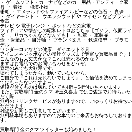
・ ゲームソフト・カーナビなどのカー用品・アンティーク家
具 ・ 着物 ・ 和装小物
珊瑚 ・ エメラルドやサファイア ルビーなどの色石 ・ 真珠
・ ダイヤモンド ・ ウエッジウッド や マイセン などブランド
食器
テレビ や 電子レンジ ・ ポット などの家電
フィギュアや懐かしの昭和レトロおもちゃ【ゴジラ、仮面ライ
ダー、リカちゃんなどなんでも】 ・ 勲章 ・ 軍装品
壷 ・骨董品 ・ 掛け軸 ・ ブランド文具 ・ 鉄道模型 ・ プラモ
デル
ワンダーコアなどの健康、ダイエット器具
アイコスやジッポなどの喫煙グッズまで豊富な買取品目です！
こんなのも大丈夫かな？これは売れるのかな？
まずはお電話でのお問い合わせをどうぞ。
査定のみでも大歓迎です。
壊れてしまったから、動いていないから、
ご自身で『これは売れないでしょう』、と価値を決めてしまっ
てはもったないですよ～。
値段が付くものは壊れていても4桁～5桁付いちゃいます♪
また、買取専門 金のクマ 埼玉久喜店 ではご査定でお待ちいた
だく際
無料のドリンクサービスがありますので、ごゆっくりお待ちい
ただけます。
雑誌や新聞もご用意してございます。
無料駐車場もありますのでお車でのご来店もお待ちしておりま
す。
買取専門 金のクマ ツイッターも始めました！