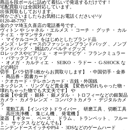
商品を段ボールに詰めて着払いで発送するだけです！
宅配買取りは全国対応しています。
出張買取もしております。
何かございましたらお気軽にお電話ください(^^)/
0120-48-7797
金のクマ埼玉久喜店の電話番号です。
ヴィトン や シャネル ・エルメス ・ コーチ ・ グッチ ・ カル
ティエ ・サマンサタバサ
・ マイケルコース をはじめとしたブランド品
メンズ・レディースのファッションブランドバッグ 、ノンブ
ランドバッグ ・ 雑誌のノベルティグッズ
ロレックスやピアジェ ・ オーデマピゲ ・ フランクミュラー
・ パテックフィリップ
・ オメガ ・カルティエ ・ SEIKO ・ ラドー ・ G-SHOCK な
どの時計
切手 【バラ切手1枚からお買取りします】 ・中国切手・金券
・ 商品券・図書カード
・クオカード・テレホンカード・古銭・外国銭
ネックレス ・ リング など貴金属 【変色や切れちゃった物・
壊れちゃった物でも大丈夫です】 や
金歯【や金貨 ・ 銀杯 ・ 銀メダル ・ トロフィーなどの銀製品
カメラ・ カメラレンズ ・ コンパクトカメラ ・ デジタルカメ
ラ
・ 電動工具 【インパクトドライバー 、 研磨工具 、切断工具
、 高圧洗浄機 、 集じん機 、 発電機 】
楽器 【 ギター 、 ベース 、 ドラム 、 トランペット 、 フルー
ト 、 サックス などなんでも】
ニンテンドースイッチやPS4 ・ 3DSなどのゲームハード