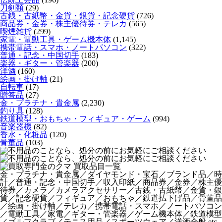
刀剣類
(29)
古銭・古紙幣・金貨・銀貨・記念硬貨
(726)
商品券・金券・株主優待券・テレカ
(565)
喫煙雑貨
(299)
家電・電動工具・ゲーム機本体
(1,145)
携帯電話・スマホ・ノートパソコン
(322)
普通・記念・中国切手
(183)
楽器・ギター・管楽器
(200)
洋酒
(160)
絵画・掛け軸
(21)
自転車
(17)
贈答品
(27)
金・プラチナ・貴金属
(2,230)
釣り具
(128)
鉄道模型・おもちゃ・フィギュア・ゲーム
(994)
音楽器機
(82)
香水・化粧品
(120)
骨董品
(103)
金・プラチナ・貴金属／ダイヤモンド・宝石／ブランド品／時
計／普通・記念・中国切手／収入印紙／商品券／金券／株主優
待券／カメラ／カメラアクセサリー／古銭・古紙幣／金貨・銀
貨／記念硬貨／フィギュア／おもちゃ／鉄道払下げ品／骨董品
／絵画・掛け軸／テレカ／携帯電話・スマホ／ノートパソコン
／電動工具／家電／ギター・管楽器／ゲーム機本体／鉄道模型
／ゴルフクラブ／テニス用品／スポーツウェア／洋酒全般 etc