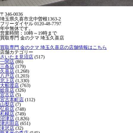
〒346-0036
埼玉県久喜市北中曽根1363-2
フリーダイヤル 0120-48-7797
年中無休です。
営業時間：10時～19時まで
買取専門 金のクマ 埼玉久喜店
買取専門 金のクマ 埼玉久喜店の店舗情報はこちら
店舗カテゴリー
さいたま見沼店
(517)
一関店
(86)
三条店
(179)
久喜店
(1,268)
八戸店
(1,203)
北上店
(1,330)
大船渡店
(763)
姶良店
(326)
宮古店
(5)
宮古本町店
(112)
山梨店
(7)
弘前店
(748)
札幌店
(749)
沼津店
(1,826)
津志田店
(651)
滝沢店
(32)
熊本光の森店
(545)