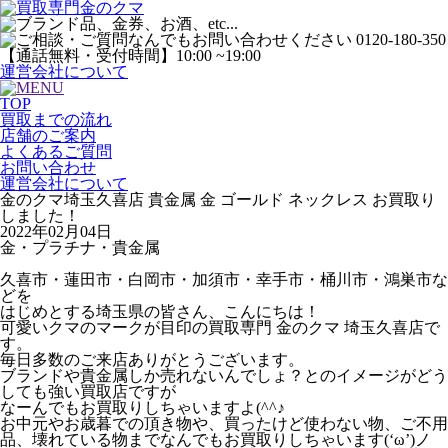
運営会社について
TOP
買取までの流れ
店舗のご案内
よくあるご質問
お問い合わせ
運営会社について
金のクマ埼玉久喜店 貴金属 金 ゴールド ネックレス お買取り
しました！
2022年02月04日
金・プラチナ・貴金属
久喜市・蓮田市・白岡市・加須市・幸手市・桶川市・鴻巣市な
どを
はじめとする埼玉県の皆さん、こんにちは！
可愛いクマのマークが目印の買取専門 金のクマ 埼玉久喜店で
す。
毎日多数のご来店ありがとうございます。
ブランドや貴金属しか売れないんでしょ？とのイメージがどう
しても強い買取店ですが
なーんでもお買取りしちゃいますよ(^^♪
お中元やお歳暮での頂き物や、買ったけど使わない物、ご不用
品、壊れている物までなんでもお買取りしちゃいます(‘ω’)ノ