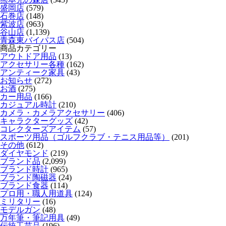
盛岡店
(579)
石巻店
(148)
紫波店
(963)
谷山店
(1,139)
青森東バイパス店
(504)
商品カテゴリー
アウトドア用品
(13)
アクセサリー各種
(162)
アンティーク家具
(43)
お知らせ
(272)
お酒
(275)
カー用品
(166)
カジュアル時計
(210)
カメラ・カメラアクセサリー
(406)
キャラクターグッズ
(42)
コレクターズアイテム
(57)
スポーツ用品（ゴルフクラブ・テニス用品等）
(201)
その他
(612)
ダイヤモンド
(219)
ブランド品
(2,099)
ブランド時計
(965)
ブランド陶磁器
(24)
ブランド食器
(114)
プロ用・職人用道具
(124)
ミリタリー
(16)
モデルガン
(48)
万年筆・筆記用具
(49)
伝統工芸品
(196)