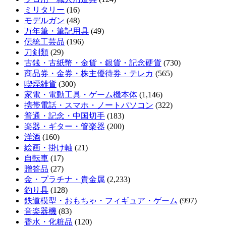
ミリタリー
(16)
モデルガン
(48)
万年筆・筆記用具
(49)
伝統工芸品
(196)
刀剣類
(29)
古銭・古紙幣・金貨・銀貨・記念硬貨
(730)
商品券・金券・株主優待券・テレカ
(565)
喫煙雑貨
(300)
家電・電動工具・ゲーム機本体
(1,146)
携帯電話・スマホ・ノートパソコン
(322)
普通・記念・中国切手
(183)
楽器・ギター・管楽器
(200)
洋酒
(160)
絵画・掛け軸
(21)
自転車
(17)
贈答品
(27)
金・プラチナ・貴金属
(2,233)
釣り具
(128)
鉄道模型・おもちゃ・フィギュア・ゲーム
(997)
音楽器機
(83)
香水・化粧品
(120)