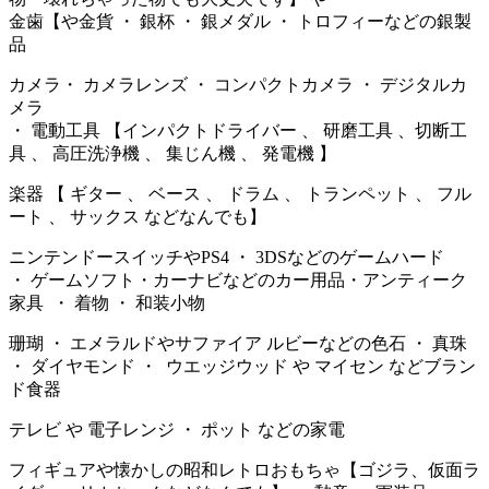
金歯【や金貨 ・ 銀杯 ・ 銀メダル ・ トロフィーなどの銀製
品
カメラ・ カメラレンズ ・ コンパクトカメラ ・ デジタルカ
メラ
・ 電動工具 【インパクトドライバー 、 研磨工具 、切断工
具 、 高圧洗浄機 、 集じん機 、 発電機 】
楽器 【 ギター 、 ベース 、 ドラム 、 トランペット 、 フル
ート 、 サックス などなんでも】
ニンテンドースイッチやPS4 ・ 3DSなどのゲームハード
・ ゲームソフト・カーナビなどのカー用品・アンティーク
家具 ・ 着物 ・ 和装小物
珊瑚 ・ エメラルドやサファイア ルビーなどの色石 ・ 真珠
・ ダイヤモンド ・ ウエッジウッド や マイセン などブラン
ド食器
テレビ や 電子レンジ ・ ポット などの家電
フィギュアや懐かしの昭和レトロおもちゃ【ゴジラ、仮面ラ