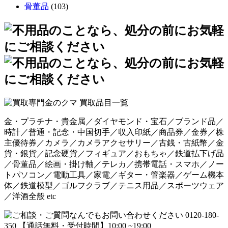
骨董品
(103)
金・プラチナ・貴金属／ダイヤモンド・宝石／ブランド品／
時計／普通・記念・中国切手／収入印紙／商品券／金券／株
主優待券／カメラ／カメラアクセサリー／古銭・古紙幣／金
貨・銀貨／記念硬貨／フィギュア／おもちゃ／鉄道払下げ品
／骨董品／絵画・掛け軸／テレカ／携帯電話・スマホ／ノー
トパソコン／電動工具／家電／ギター・管楽器／ゲーム機本
体／鉄道模型／ゴルフクラブ／テニス用品／スポーツウェア
／洋酒全般 etc