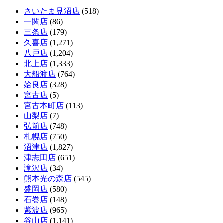
さいたま見沼店
(518)
一関店
(86)
三条店
(179)
久喜店
(1,271)
八戸店
(1,204)
北上店
(1,333)
大船渡店
(764)
姶良店
(328)
宮古店
(5)
宮古本町店
(113)
山梨店
(7)
弘前店
(748)
札幌店
(750)
沼津店
(1,827)
津志田店
(651)
滝沢店
(34)
熊本光の森店
(545)
盛岡店
(580)
石巻店
(148)
紫波店
(965)
谷山店
(1,141)