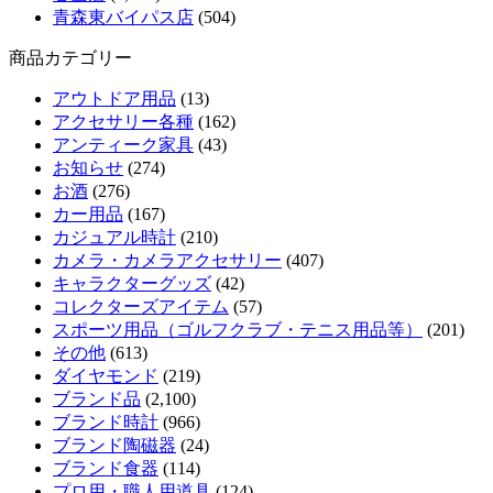
青森東バイパス店
(504)
商品カテゴリー
アウトドア用品
(13)
アクセサリー各種
(162)
アンティーク家具
(43)
お知らせ
(274)
お酒
(276)
カー用品
(167)
カジュアル時計
(210)
カメラ・カメラアクセサリー
(407)
キャラクターグッズ
(42)
コレクターズアイテム
(57)
スポーツ用品（ゴルフクラブ・テニス用品等）
(201)
その他
(613)
ダイヤモンド
(219)
ブランド品
(2,100)
ブランド時計
(966)
ブランド陶磁器
(24)
ブランド食器
(114)
プロ用・職人用道具
(124)