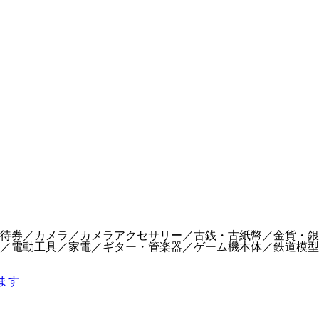
待券／カメラ／カメラアクセサリー／古銭・古紙幣／金貨・銀
／電動工具／家電／ギター・管楽器／ゲーム機本体／鉄道模型