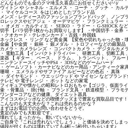
どんなものでも金のクマ埼玉久喜店にお任せください(^^)/
ヴィトン や シャネル ・エルメス ・ コーチ ・ グッチ ・ カ
・ マイケルコース をはじめとしたブランド品
メンズ・レディースのファッションブランドバッグ 、ノンブラ
ロレックスやピアジェ ・ オーデマピゲ ・ フランクミュラー 
・ オメガ ・カルティエ ・ SEIKO ・ ラドー ・ G-SHOCK 
切手 【バラ切手1枚からお買取りします】 ・中国切手・金券 
・クオカード・テレホンカード・古銭・外国銭
ネックレス ・ リング など貴金属 【変色や切れちゃった物・
金歯【や金貨 ・ 銀杯 ・ 銀メダル ・ トロフィーなどの銀製品
カメラ・ カメラレンズ ・ コンパクトカメラ ・ デジタルカメ
・ 電動工具 【インパクトドライバー 、 研磨工具 、切断工具 、
楽器 【 ギター 、 ベース 、 ドラム 、 トランペット 、 フル
ニンテンドースイッチやPS4 ・ 3DSなどのゲームハード
・ ゲームソフト・カーナビなどのカー用品・アンティーク家具 
珊瑚 ・ エメラルドやサファイア ルビーなどの色石 ・ 真珠
・ ダイヤモンド ・ ウエッジウッド や マイセン などブランド
テレビ や 電子レンジ ・ ポット などの家電
フィギュアや懐かしの昭和レトロおもちゃ【ゴジラ、仮面ライダ
壷 ・骨董品 ・ 掛け軸 ・ ブランド文具 ・ 鉄道模型 ・ プラモ
ワンダーコアなどの健康、ダイエット器具
アイコスやジッポなどの喫煙グッズまで豊富な買取品目です！
こんなのも大丈夫かな？これは売れるのかな？
まずはお電話でのお問い合わせをどうぞ。
査定のみでも大歓迎です。
壊れてしまったから、動いていないから、
ご自身で『これは売れないでしょう』、と価値を決めてしまっ
値段が付くものは壊れていても4桁～5桁付いちゃいます♪