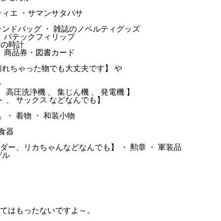
ルティエ ・サマンサタバサ
ンドバッグ ・ 雑誌のノベルティグッズ
・ パテックフィリップ
などの時計
・ 商品券・図書カード
壊れちゃった物でも大丈夫です】 や
ラ
 高圧洗浄機 、 集じん機 、 発電機 】
ート 、 サックス などなんでも】
・ 着物 ・ 和装小物
食器
ー、リカちゃんなどなんでも】 ・ 勲章 ・ 軍装品
デル
てはもったないですよ～。