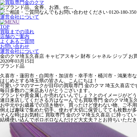
運営会社について
TOP
買取までの流れ
店舗のご案内
よくあるご質問
お問い合わせ
運営会社について
金のクマ埼玉久喜店 キャビアスキン 財布 シャネル ジップ 
2020年03月15日
ブランド品
久喜市・蓮田市・白岡市・加須市・幸手市・桶川市・鴻巣市な
はじめとする埼玉県の皆さん、こんにちは！
可愛いクマのマークが目印の買取専門 金のクマ 埼玉久喜店で
毎日多数のご来店ありがとうございます。
ブランドや貴金属しか売れないんでしょ？とのイメージがどう
連日来店してくださる方はなーんでも買取専門 金のクマ埼玉久喜
お中元やお歳暮での頂き物や、買ったけど使わない物、ご不用品
例えば趣味で集めた切手。使わず大切に保管してても枚数が多
そんな時はお気軽に 買取専門 金のクマ埼玉久喜店 に持って
結構使い込んでボロボロなんだけど大丈夫？とお持ちいただき