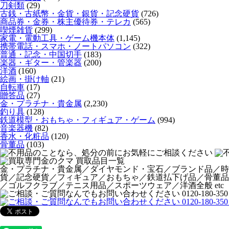
刀剣類
(29)
古銭・古紙幣・金貨・銀貨・記念硬貨
(726)
商品券・金券・株主優待券・テレカ
(565)
喫煙雑貨
(299)
家電・電動工具・ゲーム機本体
(1,145)
携帯電話・スマホ・ノートパソコン
(322)
普通・記念・中国切手
(183)
楽器・ギター・管楽器
(200)
洋酒
(160)
絵画・掛け軸
(21)
自転車
(17)
贈答品
(27)
金・プラチナ・貴金属
(2,230)
釣り具
(128)
鉄道模型・おもちゃ・フィギュア・ゲーム
(994)
音楽器機
(82)
香水・化粧品
(120)
骨董品
(103)
金・プラチナ・貴金属／ダイヤモンド・宝石／ブランド品／時
貨／記念硬貨／フィギュア／おもちゃ／鉄道払下げ品／骨董品
／ゴルフクラブ／テニス用品／スポーツウェア／洋酒全般 etc