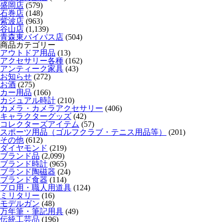
盛岡店
(579)
石巻店
(148)
紫波店
(963)
谷山店
(1,139)
青森東バイパス店
(504)
商品カテゴリー
アウトドア用品
(13)
アクセサリー各種
(162)
アンティーク家具
(43)
お知らせ
(272)
お酒
(275)
カー用品
(166)
カジュアル時計
(210)
カメラ・カメラアクセサリー
(406)
キャラクターグッズ
(42)
コレクターズアイテム
(57)
スポーツ用品（ゴルフクラブ・テニス用品等）
(201)
その他
(612)
ダイヤモンド
(219)
ブランド品
(2,099)
ブランド時計
(965)
ブランド陶磁器
(24)
ブランド食器
(114)
プロ用・職人用道具
(124)
ミリタリー
(16)
モデルガン
(48)
万年筆・筆記用具
(49)
伝統工芸品
(196)