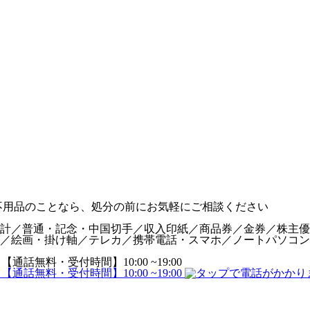
計／普通・記念・中国切手／収入印紙／商品券／金券／株主優
／絵画・掛け軸／テレカ／携帯電話・スマホ／ノートパソコン