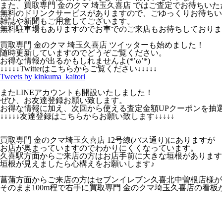
また、買取専門 金のクマ 埼玉久喜店 ではご査定でお待ちいた
無料のドリンクサービスがありますので、ごゆっくりお待ちい
雑誌や新聞もご用意してございます。
無料駐車場もありますのでお車でのご来店もお待ちしておりま
買取専門 金のクマ 埼玉久喜店 ツイッターも始めました！
随時更新していますのでどうぞご覧ください。
お得な情報が出るかもしれませんよ(*’ω’*)
↓↓↓↓↓Twitterはこちらからご覧ください↓↓↓↓↓
Tweets by kinkuma_kaitori
またLINEアカウントも開設いたしました！
ぜひ、お友達登録お願い致します。
お得な情報に加え、次回から使える査定金額UPクーポンを抽
↓↓↓↓↓友達登録はこちらからお願い致します↓↓↓↓↓
買取専門 金のクマ埼玉久喜店 12号線(バス通り)にありますが
お店が奥まっていますのでわかりにくくなっています。
久喜駅方面からご来店の方はお店手前に大きな垣根があります
垣根が見えましたら心構えをお願いします♪
菖蒲方面からご来店の方はセブンイレブン久喜北中曽根店様が
そのまま100m程で右手に買取専門 金のクマ埼玉久喜店の看板