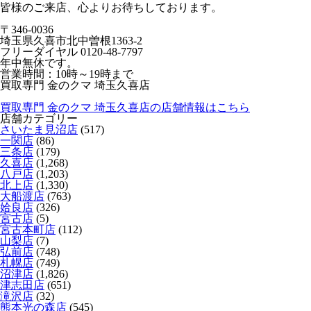
皆様のご来店、心よりお待ちしております。
〒346-0036
埼玉県久喜市北中曽根1363-2
フリーダイヤル 0120-48-7797
年中無休です。
営業時間：10時～19時まで
買取専門 金のクマ 埼玉久喜店
買取専門 金のクマ 埼玉久喜店の店舗情報はこちら
店舗カテゴリー
さいたま見沼店
(517)
一関店
(86)
三条店
(179)
久喜店
(1,268)
八戸店
(1,203)
北上店
(1,330)
大船渡店
(763)
姶良店
(326)
宮古店
(5)
宮古本町店
(112)
山梨店
(7)
弘前店
(748)
札幌店
(749)
沼津店
(1,826)
津志田店
(651)
滝沢店
(32)
熊本光の森店
(545)