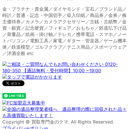
金・プラチナ・貴金属／ダイヤモンド・宝石／ブランド品／
時計／普通・記念・中国切手／収入印紙／商品券／金券／株
主優待券／カメラ／カメラアクセサリー／古銭・古紙幣／金
貨・銀貨／記念硬貨／フィギュア／おもちゃ／鉄道払下げ品
／骨董品／絵画・掛け軸／テレカ／携帯電話・スマホ／ノー
トパソコン／電動工具／家電／ギター・管楽器／ゲーム機本
体／鉄道模型／ゴルフクラブ／テニス用品／スポーツウェア
／洋酒全般 etc
Copyright © 買取専門金のクマ. All Rights Reserved.
プライバシーポリシー