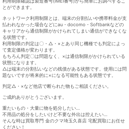
利用制限確認は製造番号(IMEI番号)から簡単にお調べするこ
とができます。
ネットワーク利用制限とは、端末の分割払いや携帯料金が支
払われなかった場合などにau・docomo・Softbankなどの
キャリアから通信制限がかけられてしまい通信ができなくな
る状態です。
利用制限の判定は〇・△・×とあり同じ機種でも判定によっ
て査定価格が変わります。
もちろん判定〇は問題なく、×は通信制限がかけられている
状態になります。
△は端末の分割払いなどの残債がある状態です。使用には問
題ないですが将来的に×になる可能性もある状態です。
判定△・×など他店で断られた物もご相談ください。
ご成約ありがとうございます。
重たいもの・大量に物を処分したい…
不用品の処分をしたいけど不要な外出は控えたい…
そんな時は買取専門 金のクマ埼玉久喜店 宅配買取にお任せ
ください！