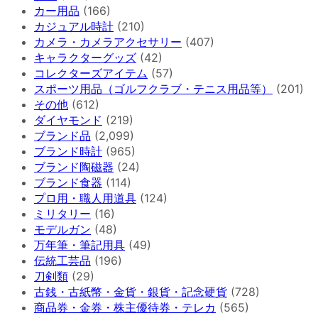
カー用品
(166)
カジュアル時計
(210)
カメラ・カメラアクセサリー
(407)
キャラクターグッズ
(42)
コレクターズアイテム
(57)
スポーツ用品（ゴルフクラブ・テニス用品等）
(201)
その他
(612)
ダイヤモンド
(219)
ブランド品
(2,099)
ブランド時計
(965)
ブランド陶磁器
(24)
ブランド食器
(114)
プロ用・職人用道具
(124)
ミリタリー
(16)
モデルガン
(48)
万年筆・筆記用具
(49)
伝統工芸品
(196)
刀剣類
(29)
古銭・古紙幣・金貨・銀貨・記念硬貨
(728)
商品券・金券・株主優待券・テレカ
(565)