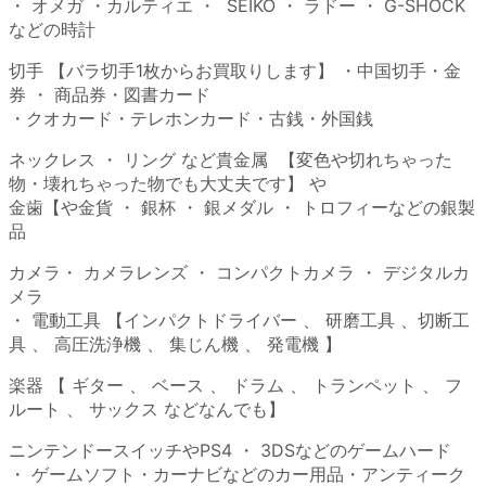
・ オメガ ・カルティエ ・ SEIKO ・ ラドー ・ G-SHOCK
などの時計
切手 【バラ切手1枚からお買取りします】 ・中国切手・金
券 ・ 商品券・図書カード
・クオカード・テレホンカード・古銭・外国銭
ネックレス ・ リング など貴金属 【変色や切れちゃった
物・壊れちゃった物でも大丈夫です】 や
金歯【や金貨 ・ 銀杯 ・ 銀メダル ・ トロフィーなどの銀製
品
カメラ・ カメラレンズ ・ コンパクトカメラ ・ デジタルカ
メラ
・ 電動工具 【インパクトドライバー 、 研磨工具 、切断工
具 、 高圧洗浄機 、 集じん機 、 発電機 】
楽器 【 ギター 、 ベース 、 ドラム 、 トランペット 、 フ
ルート 、 サックス などなんでも】
ニンテンドースイッチやPS4 ・ 3DSなどのゲームハード
・ ゲームソフト・カーナビなどのカー用品・アンティーク