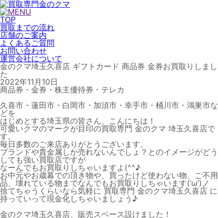
TOP
買取までの流れ
店舗のご案内
よくあるご質問
お問い合わせ
運営会社について
金のクマ埼玉久喜店 ギフトカード 商品券 金券お買取りしまし
た
2022年11月10日
商品券・金券・株主優待券・テレカ
久喜市・蓮田市・白岡市・加須市・幸手市・桶川市・鴻巣市な
どを
はじめとする埼玉県の皆さん、こんにちは！
可愛いクマのマークが目印の買取専門 金のクマ 埼玉久喜店で
す。
毎日多数のご来店ありがとうございます。
ブランドや貴金属しか売れないんでしょ？とのイメージがどう
しても強い買取店ですが
なーんでもお買取りしちゃいますよ(^^♪
お中元やお歳暮での頂き物や、買ったけど使わない物、ご不用
品、壊れている物までなんでもお買取りしちゃいます(‘ω’)ノ
捨てちゃうくらいなら気軽に 買取専門 金のクマ埼玉久喜店 に
持っていって現金化しちゃいましょう♪
金のクマ埼玉久喜店、販売スペース設けました！