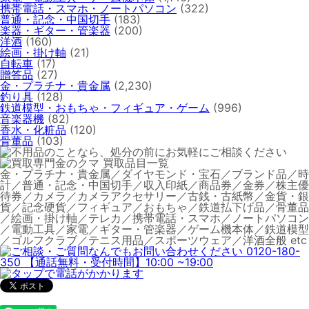
携帯電話・スマホ・ノートパソコン
(322)
普通・記念・中国切手
(183)
楽器・ギター・管楽器
(200)
洋酒
(160)
絵画・掛け軸
(21)
自転車
(17)
贈答品
(27)
金・プラチナ・貴金属
(2,230)
釣り具
(128)
鉄道模型・おもちゃ・フィギュア・ゲーム
(996)
音楽器機
(82)
香水・化粧品
(120)
骨董品
(103)
金・プラチナ・貴金属／ダイヤモンド・宝石／ブランド品／時
計／普通・記念・中国切手／収入印紙／商品券／金券／株主優
待券／カメラ／カメラアクセサリー／古銭・古紙幣／金貨・銀
貨／記念硬貨／フィギュア／おもちゃ／鉄道払下げ品／骨董品
／絵画・掛け軸／テレカ／携帯電話・スマホ／ノートパソコン
／電動工具／家電／ギター・管楽器／ゲーム機本体／鉄道模型
／ゴルフクラブ／テニス用品／スポーツウェア／洋酒全般 etc