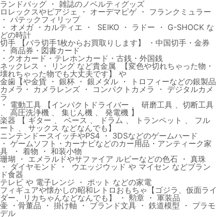
ランドバッグ ・ 雑誌のノベルティグッズ
ロレックスやピアジェ ・ オーデマピゲ ・ フランクミュラー
・ パテックフィリップ
・ オメガ ・カルティエ ・ SEIKO ・ ラドー ・ G-SHOCK な
どの時計
切手 【バラ切手1枚からお買取りします】 ・中国切手・金券
・ 商品券・図書カード
・クオカード・テレホンカード・古銭・外国銭
ネックレス ・ リング など貴金属 【変色や切れちゃった物・
壊れちゃった物でも大丈夫です】 や
金歯【や金貨 ・ 銀杯 ・ 銀メダル ・ トロフィーなどの銀製品
カメラ・ カメラレンズ ・ コンパクトカメラ ・ デジタルカメ
ラ
・ 電動工具 【インパクトドライバー 、 研磨工具 、切断工具
、 高圧洗浄機 、 集じん機 、 発電機 】
楽器 【 ギター 、 ベース 、 ドラム 、 トランペット 、 フル
ート 、 サックス などなんでも】
ニンテンドースイッチやPS4 ・ 3DSなどのゲームハード
・ ゲームソフト・カーナビなどのカー用品・アンティーク家
具 ・ 着物 ・ 和装小物
珊瑚 ・ エメラルドやサファイア ルビーなどの色石 ・ 真珠
・ ダイヤモンド ・ ウエッジウッド や マイセン などブラン
ド食器
テレビ や 電子レンジ ・ ポット などの家電
フィギュアや懐かしの昭和レトロおもちゃ【ゴジラ、仮面ライ
ダー、リカちゃんなどなんでも】 ・ 勲章 ・ 軍装品
壷 ・骨董品 ・ 掛け軸 ・ ブランド文具 ・ 鉄道模型 ・ プラモ
デル