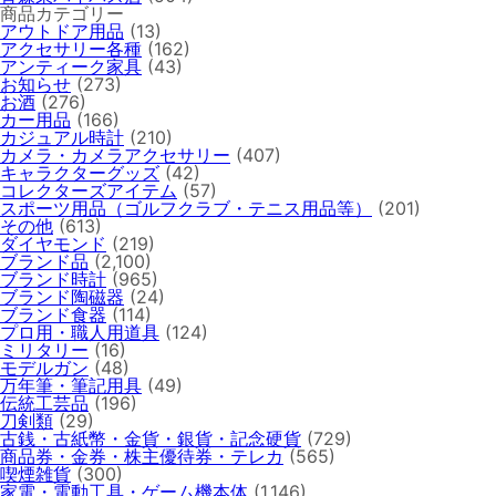
商品カテゴリー
アウトドア用品
(13)
アクセサリー各種
(162)
アンティーク家具
(43)
お知らせ
(273)
お酒
(276)
カー用品
(166)
カジュアル時計
(210)
カメラ・カメラアクセサリー
(407)
キャラクターグッズ
(42)
コレクターズアイテム
(57)
スポーツ用品（ゴルフクラブ・テニス用品等）
(201)
その他
(613)
ダイヤモンド
(219)
ブランド品
(2,100)
ブランド時計
(965)
ブランド陶磁器
(24)
ブランド食器
(114)
プロ用・職人用道具
(124)
ミリタリー
(16)
モデルガン
(48)
万年筆・筆記用具
(49)
伝統工芸品
(196)
刀剣類
(29)
古銭・古紙幣・金貨・銀貨・記念硬貨
(729)
商品券・金券・株主優待券・テレカ
(565)
喫煙雑貨
(300)
家電・電動工具・ゲーム機本体
(1,146)