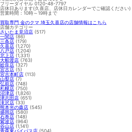
フリーダイヤル 0120-48-7797
店休日あります(久喜店、店休日カレンダーでご確認ください)
営業時間：10時～19時まで
買取専門 金のクマ 埼玉久喜店の店舗情報はこちら
店舗カテゴリー
さいたま見沼店
(517)
一関店
(86)
三条店
(179)
久喜店
(1,270)
八戸店
(1,204)
北上店
(1,331)
大船渡店
(763)
姶良店
(327)
宮古店
(5)
宮古本町店
(113)
山梨店
(7)
弘前店
(748)
札幌店
(750)
沼津店
(1,826)
津志田店
(651)
滝沢店
(33)
熊本光の森店
(545)
盛岡店
(580)
石巻店
(148)
紫波店
(964)
谷山店
(1,141)
青森東バイパス店
(504)