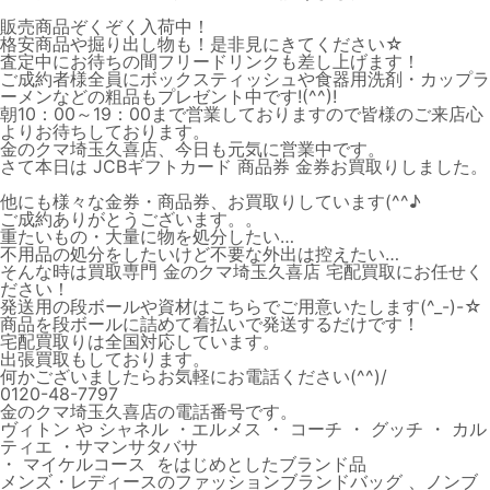
販売商品ぞくぞく入荷中！
格安商品や掘り出し物も！是非見にきてください☆
査定中にお待ちの間フリードリンクも差し上げます！
ご成約者様全員にボックスティッシュや食器用洗剤・カップラ
ーメンなどの粗品もプレゼント中です!(^^)!
朝10：00～19：00まで営業しておりますので皆様のご来店心
よりお待ちしております。
金のクマ埼玉久喜店、今日も元気に営業中です。
さて本日は JCBギフトカード 商品券 金券お買取りしました。
他にも様々な金券・商品券、お買取りしています(^^♪
ご成約ありがとうございます。。
重たいもの・大量に物を処分したい…
不用品の処分をしたいけど不要な外出は控えたい…
そんな時は買取専門 金のクマ埼玉久喜店 宅配買取にお任せく
ださい！
発送用の段ボールや資材はこちらでご用意いたします(^_-)-☆
商品を段ボールに詰めて着払いで発送するだけです！
宅配買取りは全国対応しています。
出張買取もしております。
何かございましたらお気軽にお電話ください(^^)/
0120-48-7797
金のクマ埼玉久喜店の電話番号です。
ヴィトン や シャネル ・エルメス ・ コーチ ・ グッチ ・ カル
ティエ ・サマンサタバサ
・ マイケルコース をはじめとしたブランド品
メンズ・レディースのファッションブランドバッグ 、ノンブ