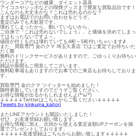
ワンダーコアなどの健康、ダイエット器具
アイコスやジッポなどの喫煙グッズまで豊富な買取品目です！
こんなのも大丈夫かな？これは売れるのかな？
まずはお電話でのお問い合わせをどうぞ。
査定のみでも大歓迎です。
壊れてしまったから、動いていないから、
ご自身で『これは売れないでしょう』、と価値を決めてしまっ
てはもったないですよ～。
値段が付くものは壊れていても4桁～5桁付いちゃいます♪
また、買取専門 金のクマ 埼玉久喜店 ではご査定でお待ちいた
だく際
無料のドリンクサービスがありますので、ごゆっくりお待ちい
ただけます。
雑誌や新聞もご用意してございます。
無料駐車場もありますのでお車でのご来店もお待ちしておりま
す。
買取専門 金のクマ ツイッターも始めました！
随時更新していますのでどうぞご覧ください。
お得な情報が出るかもしれませんよ(*’ω’*)
↓↓↓↓↓Twitterはこちらからご覧ください↓↓↓↓↓
Tweets by kinkuma_kaitori
またLINEアカウントも開設いたしました！
ぜひ、お友達登録お願い致します。
お得な情報に加え、次回から使える査定金額UPクーポンを抽
選でプレゼントしております。
↓↓↓↓↓友達登録はこちらからお願い致します↓↓↓↓↓