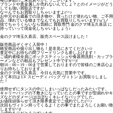
毎日多数のご来店ありがとうございます。
ブランドや貴金属しか売れないんでしょ？とのイメージがどう
しても強い買取店ですが
なーんでもお買取りしちゃいますよ(^^♪
お中元やお歳暮での頂き物や、買ったけど使わない物、ご不用
品、壊れている物までなんでもお買取りしちゃいます(‘ω’)ノ
捨てちゃうくらいなら気軽に 買取専門 金のクマ埼玉久喜店 に
持っていって現金化しちゃいましょう♪
金のクマ埼玉久喜店、販売スペース設けました！
販売商品ぞくぞく入荷中！
格安商品や掘り出し物も！是非見にきてください☆
査定中にお待ちの間フリードリンクも差し上げます！
ご成約者様全員にボックスティッシュや食器用洗剤・カップラ
ーメンなどの粗品もプレゼント中です!(^^)!
朝10：00～19：00まで営業しておりますので皆様のご来店心よ
りお待ちしております。
金のクマ埼玉久喜店、今日も元気に営業中です。
さて本日は LV スピーディ バッグ ヴィトン お買取りしまし
た！
使用せずにタンスの中にしまいっぱなしだったみたいです。
キャリーバッグの下敷きになっていたとの事ですが型崩れやキ
ズなどのダメージはほぼなくキレイなバッグでした。
お値段頑張らせて頂き限界査定でご成約でした(^^♪
次回もヴィトン持ってくるよ！との事でまたよろしくお願い致
します!(^^)!