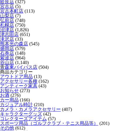
姶良店
(327)
宮古店
(5)
宮古本町店
(113)
山梨店
(7)
弘前店
(748)
札幌店
(750)
沼津店
(1,826)
津志田店
(651)
滝沢店
(33)
熊本光の森店
(545)
盛岡店
(579)
石巻店
(148)
紫波店
(964)
谷山店
(1,140)
青森東バイパス店
(504)
商品カテゴリー
アウトドア用品
(13)
アクセサリー各種
(162)
アンティーク家具
(43)
お知らせ
(273)
お酒
(276)
カー用品
(166)
カジュアル時計
(210)
カメラ・カメラアクセサリー
(407)
キャラクターグッズ
(42)
コレクターズアイテム
(57)
スポーツ用品（ゴルフクラブ・テニス用品等）
(201)
その他
(612)