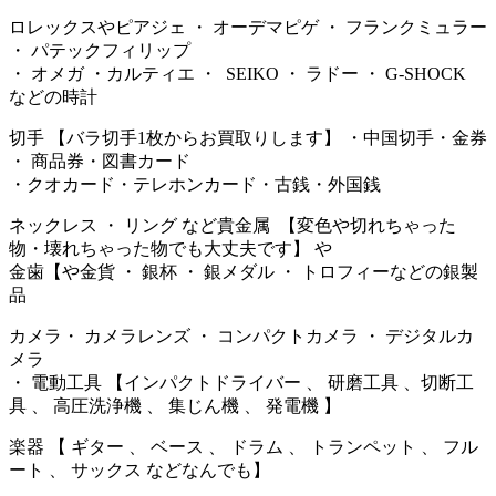
ロレックスやピアジェ ・ オーデマピゲ ・ フランクミュラー
・ パテックフィリップ
・ オメガ ・カルティエ ・ SEIKO ・ ラドー ・ G-SHOCK
などの時計
切手 【バラ切手1枚からお買取りします】 ・中国切手・金券
・ 商品券・図書カード
・クオカード・テレホンカード・古銭・外国銭
ネックレス ・ リング など貴金属 【変色や切れちゃった
物・壊れちゃった物でも大丈夫です】 や
金歯【や金貨 ・ 銀杯 ・ 銀メダル ・ トロフィーなどの銀製
品
カメラ・ カメラレンズ ・ コンパクトカメラ ・ デジタルカ
メラ
・ 電動工具 【インパクトドライバー 、 研磨工具 、切断工
具 、 高圧洗浄機 、 集じん機 、 発電機 】
楽器 【 ギター 、 ベース 、 ドラム 、 トランペット 、 フル
ート 、 サックス などなんでも】