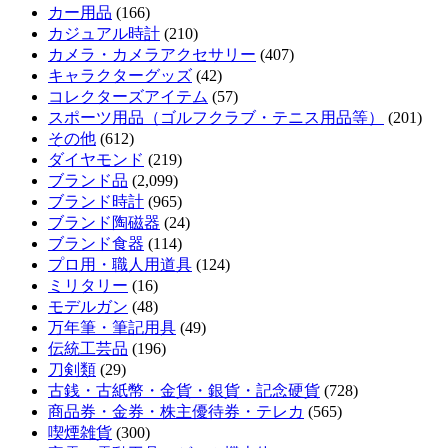
カー用品
(166)
カジュアル時計
(210)
カメラ・カメラアクセサリー
(407)
キャラクターグッズ
(42)
コレクターズアイテム
(57)
スポーツ用品（ゴルフクラブ・テニス用品等）
(201)
その他
(612)
ダイヤモンド
(219)
ブランド品
(2,099)
ブランド時計
(965)
ブランド陶磁器
(24)
ブランド食器
(114)
プロ用・職人用道具
(124)
ミリタリー
(16)
モデルガン
(48)
万年筆・筆記用具
(49)
伝統工芸品
(196)
刀剣類
(29)
古銭・古紙幣・金貨・銀貨・記念硬貨
(728)
商品券・金券・株主優待券・テレカ
(565)
喫煙雑貨
(300)