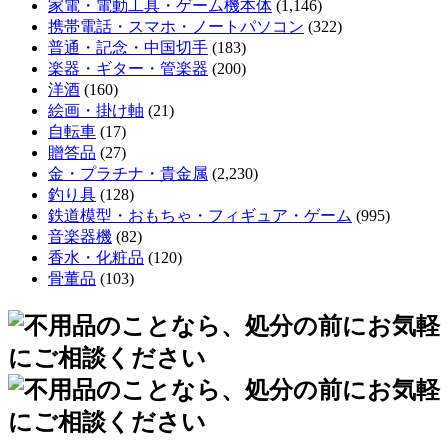
家電・電動工具・ゲーム機本体
(1,146)
携帯電話・スマホ・ノートパソコン
(322)
普通・記念・中国切手
(183)
楽器・ギター・管楽器
(200)
洋酒
(160)
絵画・掛け軸
(21)
自転車
(17)
贈答品
(27)
金・プラチナ・貴金属
(2,230)
釣り具
(128)
鉄道模型・おもちゃ・フィギュア・ゲーム
(995)
音楽器機
(82)
香水・化粧品
(120)
骨董品
(103)