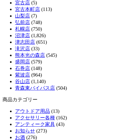
宮古店
(5)
宮古本町店
(113)
山梨店
(7)
弘前店
(748)
札幌店
(750)
沼津店
(1,826)
津志田店
(651)
滝沢店
(33)
熊本光の森店
(545)
盛岡店
(579)
石巻店
(148)
紫波店
(964)
谷山店
(1,140)
青森東バイパス店
(504)
商品カテゴリー
アウトドア用品
(13)
アクセサリー各種
(162)
アンティーク家具
(43)
お知らせ
(273)
お酒
(276)