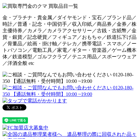
金・プラチナ・貴金属／ダイヤモンド・宝石／ブランド品／
時計／普通・記念・中国切手／収入印紙／商品券／金券／株
主優待券／カメラ／カメラアクセサリー／古銭・古紙幣／金
貨・銀貨／記念硬貨／フィギュア／おもちゃ／鉄道払下げ品
／骨董品／絵画・掛け軸／テレカ／携帯電話・スマホ／ノー
トパソコン／電動工具／家電／ギター・管楽器／ゲーム機本
体／鉄道模型／ゴルフクラブ／テニス用品／スポーツウェア
／洋酒全般 etc