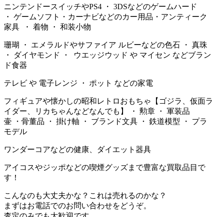
ニンテンドースイッチやPS4 ・ 3DSなどのゲームハード
・ ゲームソフト・カーナビなどのカー用品・アンティーク
家具 ・ 着物 ・ 和装小物
珊瑚 ・ エメラルドやサファイア ルビーなどの色石 ・ 真珠
・ ダイヤモンド ・ ウエッジウッド や マイセン などブラン
ド食器
テレビ や 電子レンジ ・ ポット などの家電
フィギュアや懐かしの昭和レトロおもちゃ【ゴジラ、仮面ラ
イダー、リカちゃんなどなんでも】 ・ 勲章 ・ 軍装品
壷 ・骨董品 ・ 掛け軸 ・ ブランド文具 ・ 鉄道模型 ・ プラ
モデル
ワンダーコアなどの健康、ダイエット器具
アイコスやジッポなどの喫煙グッズまで豊富な買取品目で
す！
こんなのも大丈夫かな？これは売れるのかな？
まずはお電話でのお問い合わせをどうぞ。
査定のみでも大歓迎です。