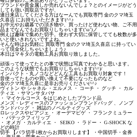
毎日多数のご来店ありがとうございます。
ブランドや貴金属しか売れないんでしょ？とのイメージがどう
しても強い買取店ですが、
連日来店してくださる方はなーんでも買取専門 金のクマ埼玉
久喜店 にお持ちいただきます(^^♪
お中元やお歳暮での頂き物や、買ったけど使わない物、ご不用
品までなんでもお買取りしちゃいます(‘ω’)ノ
例えば趣味で集めた切手。使わず大切に保管してても枚数が多
いと使いきれないですよね。
そんな時はお気軽に 買取専門 金のクマ埼玉久喜店 に持ってい
って現金化しちゃいましょう♪
本日はマキタの電動工具お買取り致しました。
頑張って使ってたとの事で状態は写真でわかると思います。
このような状態でもお買取りしちゃいます(^^)/
インパクト・丸ノコなどどんな工具もお買取り対象です！
昔使ってたものや買い換えて不要になったものなど
金のクマ埼玉久喜に是非お売りください(^^♪
ヴィトン や シャネル ・エルメス ・ コーチ ・ グッチ ・ カル
ティエ ・サマンサタバサ
・ マイケルコース をはじめとしたブランド品
メンズ・レディースのファッションブランドバッグ 、ノンブ
ランドバッグ ・ 雑誌のノベルティグッズ
ロレックスやピアジェ ・ オーデマピゲ ・ フランクミュラー
・ パテックフィリップ
・ オメガ ・カルティエ ・ SEIKO ・ ラドー ・ G-SHOCK な
どの時計
切手 【バラ切手1枚からお買取りします】 ・中国切手・金券