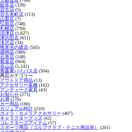
大船渡店
(764)
姶良店
(328)
宮古店
(5)
宮古本町店
(113)
山梨店
(7)
弘前店
(748)
札幌店
(750)
沼津店
(1,827)
津志田店
(651)
滝沢店
(34)
熊本光の森店
(545)
盛岡店
(580)
石巻店
(148)
紫波店
(964)
谷山店
(1,141)
青森東バイパス店
(504)
商品カテゴリー
アウトドア用品
(13)
アクセサリー各種
(162)
アンティーク家具
(43)
お知らせ
(273)
お酒
(276)
カー用品
(166)
カジュアル時計
(210)
カメラ・カメラアクセサリー
(407)
キャラクターグッズ
(42)
コレクターズアイテム
(57)
スポーツ用品（ゴルフクラブ・テニス用品等）
(201)