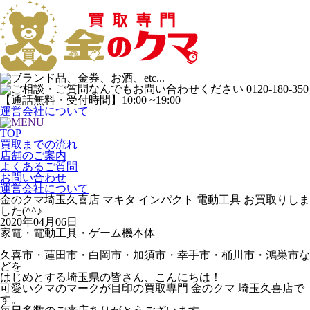
運営会社について
TOP
買取までの流れ
店舗のご案内
よくあるご質問
お問い合わせ
運営会社について
金のクマ埼玉久喜店 マキタ インパクト 電動工具 お買取りしま
した(^^♪
2020年04月06日
家電・電動工具・ゲーム機本体
久喜市・蓮田市・白岡市・加須市・幸手市・桶川市・鴻巣市な
どを
はじめとする埼玉県の皆さん、こんにちは！
可愛いクマのマークが目印の買取専門 金のクマ 埼玉久喜店で
す。