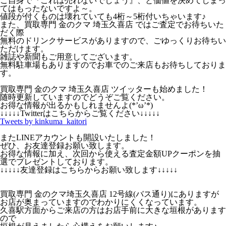
ご自身で『これは売れないでしょう』、と価値を決めてしまっ
てはもったないですよ～。
値段が付くものは壊れていても4桁～5桁付いちゃいます♪
また、買取専門 金のクマ 埼玉久喜店 ではご査定でお待ちいた
だく際
無料のドリンクサービスがありますので、ごゆっくりお待ちい
ただけます。
雑誌や新聞もご用意してございます。
無料駐車場もありますのでお車でのご来店もお待ちしておりま
す。
買取専門 金のクマ 埼玉久喜店 ツイッターも始めました！
随時更新していますのでどうぞご覧ください。
お得な情報が出るかもしれませんよ(*’ω’*)
↓↓↓↓↓Twitterはこちらからご覧ください↓↓↓↓↓
Tweets by kinkuma_kaitori
またLINEアカウントも開設いたしました！
ぜひ、お友達登録お願い致します。
お得な情報に加え、次回から使える査定金額UPクーポンを抽
選でプレゼントしております。
↓↓↓↓↓友達登録はこちらからお願い致します↓↓↓↓↓
買取専門 金のクマ埼玉久喜店 12号線(バス通り)にありますが
お店が奥まっていますのでわかりにくくなっています。
久喜駅方面からご来店の方はお店手前に大きな垣根があります
ので