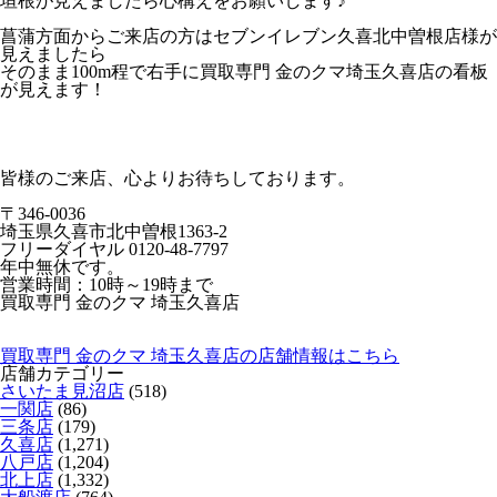
垣根が見えましたら心構えをお願いします♪
菖蒲方面からご来店の方はセブンイレブン久喜北中曽根店様が
見えましたら
そのまま100m程で右手に買取専門 金のクマ埼玉久喜店の看板
が見えます！
皆様のご来店、心よりお待ちしております。
〒346-0036
埼玉県久喜市北中曽根1363-2
フリーダイヤル 0120-48-7797
年中無休です。
営業時間：10時～19時まで
買取専門 金のクマ 埼玉久喜店
買取専門 金のクマ 埼玉久喜店の店舗情報はこちら
店舗カテゴリー
さいたま見沼店
(518)
一関店
(86)
三条店
(179)
久喜店
(1,271)
八戸店
(1,204)
北上店
(1,332)