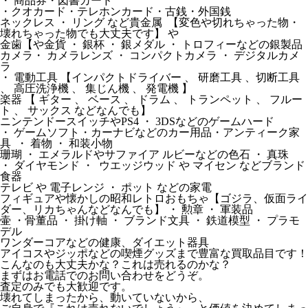
・ 商品券・図書カード
・クオカード・テレホンカード・古銭・外国銭
ネックレス ・ リング など貴金属 【変色や切れちゃった物・
壊れちゃった物でも大丈夫です】 や
金歯【や金貨 ・ 銀杯 ・ 銀メダル ・ トロフィーなどの銀製品
カメラ・ カメラレンズ ・ コンパクトカメラ ・ デジタルカメ
ラ
・ 電動工具 【インパクトドライバー 、 研磨工具 、切断工具
、 高圧洗浄機 、 集じん機 、 発電機 】
楽器 【 ギター 、 ベース 、 ドラム 、 トランペット 、 フルー
ト 、 サックス などなんでも】
ニンテンドースイッチやPS4 ・ 3DSなどのゲームハード
・ ゲームソフト・カーナビなどのカー用品・アンティーク家
具 ・ 着物 ・ 和装小物
珊瑚 ・ エメラルドやサファイア ルビーなどの色石 ・ 真珠
・ ダイヤモンド ・ ウエッジウッド や マイセン などブランド
食器
テレビ や 電子レンジ ・ ポット などの家電
フィギュアや懐かしの昭和レトロおもちゃ【ゴジラ、仮面ライ
ダー、リカちゃんなどなんでも】 ・ 勲章 ・ 軍装品
壷 ・骨董品 ・ 掛け軸 ・ ブランド文具 ・ 鉄道模型 ・ プラモ
デル
ワンダーコアなどの健康、ダイエット器具
アイコスやジッポなどの喫煙グッズまで豊富な買取品目です！
こんなのも大丈夫かな？これは売れるのかな？
まずはお電話でのお問い合わせをどうぞ。
査定のみでも大歓迎です。
壊れてしまったから、動いていないから、