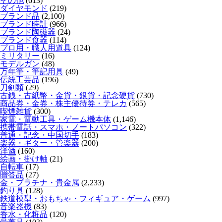
その他
(613)
ダイヤモンド
(219)
ブランド品
(2,100)
ブランド時計
(966)
ブランド陶磁器
(24)
ブランド食器
(114)
プロ用・職人用道具
(124)
ミリタリー
(16)
モデルガン
(48)
万年筆・筆記用具
(49)
伝統工芸品
(196)
刀剣類
(29)
古銭・古紙幣・金貨・銀貨・記念硬貨
(730)
商品券・金券・株主優待券・テレカ
(565)
喫煙雑貨
(300)
家電・電動工具・ゲーム機本体
(1,146)
携帯電話・スマホ・ノートパソコン
(322)
普通・記念・中国切手
(183)
楽器・ギター・管楽器
(200)
洋酒
(160)
絵画・掛け軸
(21)
自転車
(17)
贈答品
(27)
金・プラチナ・貴金属
(2,233)
釣り具
(128)
鉄道模型・おもちゃ・フィギュア・ゲーム
(997)
音楽器機
(83)
香水・化粧品
(120)