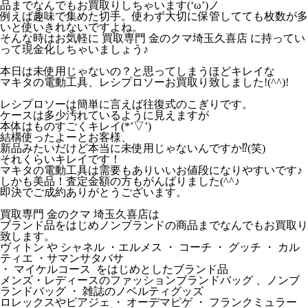
品までなんでもお買取りしちゃいます(‘ω’)ノ
例えば趣味で集めた切手。使わず大切に保管してても枚数が多
いと使いきれないですよね。
そんな時はお気軽に 買取専門 金のクマ埼玉久喜店 に持ってい
って現金化しちゃいましょう♪
本日は未使用じゃないの？と思ってしまうほどキレイな
マキタの電動工具、レシプロソーお買取り致しました!(^^)!
レシプロソーは簡単に言えば往復式のこぎりです。
ケースは多少汚れているように見えますが
本体はものすごくキレイ(*’▽’)
結構使ったよーとお客様、
新品みたいだけど本当に未使用じゃないんですか⁉(笑)
それくらいキレイです！
マキタの電動工具は需要もありいいお値段になりやすいです♪
しかも美品！査定金額の方もがんばりました(^^♪
即決でご成約ありがとうございます。
買取専門 金のクマ 埼玉久喜店は
ブランド品をはじめノンブランドの商品までなんでもお買取り
致します。
ヴィトン や シャネル ・エルメス ・ コーチ ・ グッチ ・ カル
ティエ ・サマンサタバサ
・ マイケルコース をはじめとしたブランド品
メンズ・レディースのファッションブランドバッグ 、ノンブ
ランドバッグ ・ 雑誌のノベルティグッズ
ロレックスやピアジェ ・ オーデマピゲ ・ フランクミュラー