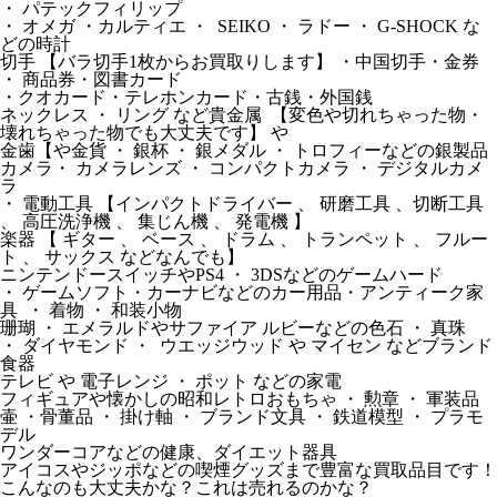
・ パテックフィリップ
・ オメガ ・カルティエ ・ SEIKO ・ ラドー ・ G-SHOCK な
どの時計
切手 【バラ切手1枚からお買取りします】 ・中国切手・金券
・ 商品券・図書カード
・クオカード・テレホンカード・古銭・外国銭
ネックレス ・ リング など貴金属 【変色や切れちゃった物・
壊れちゃった物でも大丈夫です】 や
金歯【や金貨 ・ 銀杯 ・ 銀メダル ・ トロフィーなどの銀製品
カメラ・ カメラレンズ ・ コンパクトカメラ ・ デジタルカメ
ラ
・ 電動工具 【インパクトドライバー 、 研磨工具 、切断工具
、 高圧洗浄機 、 集じん機 、 発電機 】
楽器 【 ギター 、 ベース 、 ドラム 、 トランペット 、 フルー
ト 、 サックス などなんでも】
ニンテンドースイッチやPS4 ・ 3DSなどのゲームハード
・ ゲームソフト・カーナビなどのカー用品・アンティーク家
具 ・ 着物 ・ 和装小物
珊瑚 ・ エメラルドやサファイア ルビーなどの色石 ・ 真珠
・ ダイヤモンド ・ ウエッジウッド や マイセン などブランド
食器
テレビ や 電子レンジ ・ ポット などの家電
フィギュアや懐かしの昭和レトロおもちゃ ・ 勲章 ・ 軍装品
壷 ・骨董品 ・ 掛け軸 ・ ブランド文具 ・ 鉄道模型 ・ プラモ
デル
ワンダーコアなどの健康、ダイエット器具
アイコスやジッポなどの喫煙グッズまで豊富な買取品目です！
こんなのも大丈夫かな？これは売れるのかな？