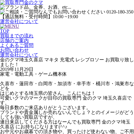
運営会社について
TOP
買取までの流れ
店舗のご案内
よくあるご質問
お問い合わせ
運営会社について
金のクマ埼玉久喜店 マキタ 充電式 レシプロソー お買取り致し
ました！
2019年11月29日
家電・電動工具・ゲーム機本体
久喜市・蓮田市・白岡市・加須市・幸手市・桶川市・鴻巣市な
どを
はじめとする埼玉県の皆さん、こんにちは！
可愛いクマのマークが目印の買取専門 金のクマ 埼玉久喜店で
す。
毎日多数のご来店ありがとうございます。
ブランドや貴金属しか売れないんでしょ？とのイメージがどう
しても強い買取店ですが、
連日来店してくださる方はなーんでも買取専門 金のクマ埼玉
久喜店 にお持ちになります(^^♪
お中元やお歳暮での頂き物や、買ったけど使わない物、ご不用