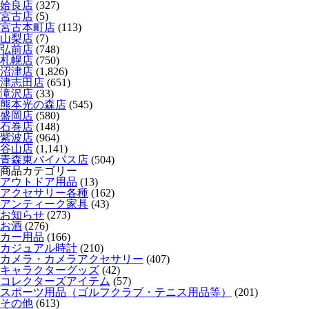
姶良店
(327)
宮古店
(5)
宮古本町店
(113)
山梨店
(7)
弘前店
(748)
札幌店
(750)
沼津店
(1,826)
津志田店
(651)
滝沢店
(33)
熊本光の森店
(545)
盛岡店
(580)
石巻店
(148)
紫波店
(964)
谷山店
(1,141)
青森東バイパス店
(504)
商品カテゴリー
アウトドア用品
(13)
アクセサリー各種
(162)
アンティーク家具
(43)
お知らせ
(273)
お酒
(276)
カー用品
(166)
カジュアル時計
(210)
カメラ・カメラアクセサリー
(407)
キャラクターグッズ
(42)
コレクターズアイテム
(57)
スポーツ用品（ゴルフクラブ・テニス用品等）
(201)
その他
(613)