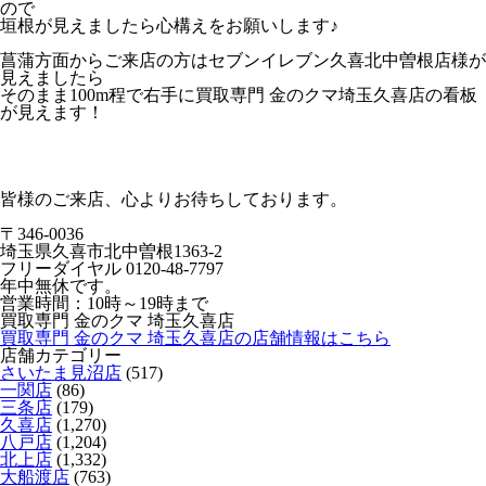
ので
垣根が見えましたら心構えをお願いします♪
菖蒲方面からご来店の方はセブンイレブン久喜北中曽根店様が
見えましたら
そのまま100m程で右手に買取専門 金のクマ埼玉久喜店の看板
が見えます！
皆様のご来店、心よりお待ちしております。
〒346-0036
埼玉県久喜市北中曽根1363-2
フリーダイヤル 0120-48-7797
年中無休です。
営業時間：10時～19時まで
買取専門 金のクマ 埼玉久喜店
買取専門 金のクマ 埼玉久喜店の店舗情報はこちら
店舗カテゴリー
さいたま見沼店
(517)
一関店
(86)
三条店
(179)
久喜店
(1,270)
八戸店
(1,204)
北上店
(1,332)
大船渡店
(763)