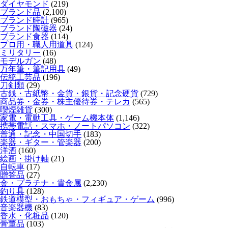
ダイヤモンド
(219)
ブランド品
(2,100)
ブランド時計
(965)
ブランド陶磁器
(24)
ブランド食器
(114)
プロ用・職人用道具
(124)
ミリタリー
(16)
モデルガン
(48)
万年筆・筆記用具
(49)
伝統工芸品
(196)
刀剣類
(29)
古銭・古紙幣・金貨・銀貨・記念硬貨
(729)
商品券・金券・株主優待券・テレカ
(565)
喫煙雑貨
(300)
家電・電動工具・ゲーム機本体
(1,146)
携帯電話・スマホ・ノートパソコン
(322)
普通・記念・中国切手
(183)
楽器・ギター・管楽器
(200)
洋酒
(160)
絵画・掛け軸
(21)
自転車
(17)
贈答品
(27)
金・プラチナ・貴金属
(2,230)
釣り具
(128)
鉄道模型・おもちゃ・フィギュア・ゲーム
(996)
音楽器機
(83)
香水・化粧品
(120)
骨董品
(103)