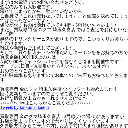
まずはお電話でのお問い合わせをどうぞ。
査定のみでも大歓迎です。
壊れてしまったから、動いていないから、
ご自身で『これは売れないでしょう』、と価値を決めてしまっ
てはもったないですよ～。
値段が付くものは壊れていても4桁～5桁付いちゃいます♪
また、買取専門 金のクマ 埼玉久喜店 ではご査定でお待ちいた
だく際
無料のドリンクサービスがありますので、ごゆっくりお待ちい
ただけます。
雑誌や新聞もご用意してございます。
そして、只今折込チラシの運だめしクーポンををお持ちの方で
買取金額1,000円以上の方は
A賞3,000円キャッシュバックを含むくじ引きを開催中です！
オープン5日目でA賞引いた方もいらっしゃいます(笑)
おめでとうございます。
無料駐車場もありますのでお車でのご来店もお待ちしておりま
す。
買取専門 金のクマ 埼玉久喜店 ツイッターも始めました！
随時更新していますのでどうぞご覧ください。
お得な情報が出るかもしれませんよ(*’ω’*)
↓↓↓↓↓Twitterはこちらからご覧ください↓↓↓↓↓
Tweets by kinkuma_kaitori
買取専門 金のクマ埼玉久喜店 12号線(バス通り)にありますが
お店が奥まっていますのでわかりにくくなっています。
久喜駅方面からご来店の方はお店手前に大きな垣根があります