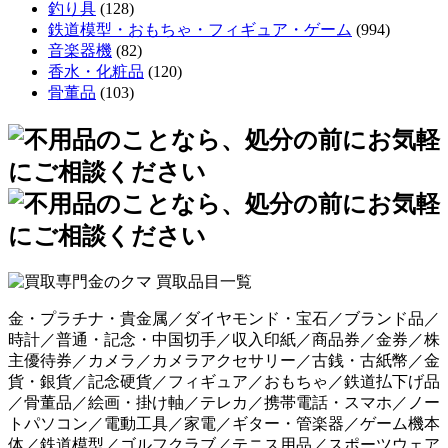
釣り具
(128)
鉄道模型・おもちゃ・フィギュア・ゲーム
(994)
音楽器機
(82)
香水・化粧品
(120)
骨董品
(103)
金・プラチナ・貴金属／ダイヤモンド・宝石／ブランド品／
時計／普通・記念・中国切手／収入印紙／商品券／金券／株
主優待券／カメラ／カメラアクセサリー／古銭・古紙幣／金
貨・銀貨／記念硬貨／フィギュア／おもちゃ／鉄道払下げ品
／骨董品／絵画・掛け軸／テレカ／携帯電話・スマホ／ノー
トパソコン／電動工具／家電／ギター・管楽器／ゲーム機本
体／鉄道模型／ゴルフクラブ／テニス用品／スポーツウェア