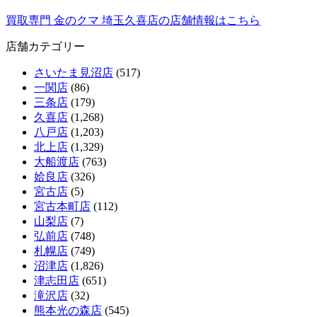
買取専門 金のクマ 埼玉久喜店の店舗情報はこちら
店舗カテゴリー
さいたま見沼店
(517)
一関店
(86)
三条店
(179)
久喜店
(1,268)
八戸店
(1,203)
北上店
(1,329)
大船渡店
(763)
姶良店
(326)
宮古店
(5)
宮古本町店
(112)
山梨店
(7)
弘前店
(748)
札幌店
(749)
沼津店
(1,826)
津志田店
(651)
滝沢店
(32)
熊本光の森店
(545)