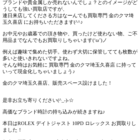
ブランドや貴金属しか売れないんでしょ？とのイメージがど
うしても強い買取店ですが、
連日来店してくださる方はなーんでも買取専門 金のクマ埼
玉久喜店 にお持ちいただきます(^^♪
お中元やお歳暮での頂き物や、買ったけど使わない物、ご不
用品までなんでもお買取りしちゃいます(‘ω’)ノ
例えば趣味で集めた切手。使わず大切に保管してても枚数が
多いと使いきれないですよね。
そんな時はお気軽に 買取専門 金のクマ埼玉久喜店 に持って
いって現金化しちゃいましょう♪
金のクマ埼玉久喜店、販売スペース設けました！
是非お立ち寄りください(^_-)-☆
高価なブランド時計の持ち込みが続きますね♪
本日はROLEX デイトジャスト 10PD ロレックス お買取りし
ました！