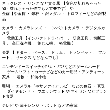
ネックレス ・ リング など貴金属 【変色や切れちゃった
物・壊れちゃった物でも大丈夫です】 や
金歯【や金貨 ・ 銀杯 ・ 銀メダル ・ トロフィーなどの銀製
品
カメラ・ カメラレンズ ・ コンパクトカメラ ・ デジタルカ
メラ
・ 電動工具 【インパクトドライバー 、 研磨工具 、切断工
具 、 高圧洗浄機 、 集じん機 、 発電機 】
楽器 【 ギター 、 ベース 、 ドラム 、 トランペット 、 フル
ート 、 サックス などなんでも】
ニンテンドースイッチやPS4 ・ 3DSなどのゲームハード
・ ゲームソフト・カーナビなどのカー用品・アンティーク
家具 ・ 着物 ・ 和装小物
珊瑚 ・ エメラルドやサファイア ルビーなどの色石 ・ 真珠
・ ダイヤモンド ・ ウエッジウッド や マイセン などブラン
ド食器
テレビ や 電子レンジ ・ ポット などの家電