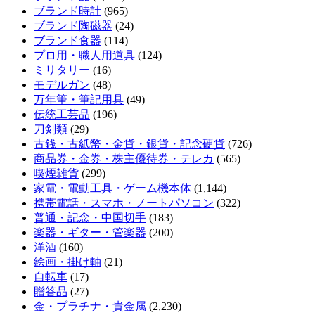
ブランド時計
(965)
ブランド陶磁器
(24)
ブランド食器
(114)
プロ用・職人用道具
(124)
ミリタリー
(16)
モデルガン
(48)
万年筆・筆記用具
(49)
伝統工芸品
(196)
刀剣類
(29)
古銭・古紙幣・金貨・銀貨・記念硬貨
(726)
商品券・金券・株主優待券・テレカ
(565)
喫煙雑貨
(299)
家電・電動工具・ゲーム機本体
(1,144)
携帯電話・スマホ・ノートパソコン
(322)
普通・記念・中国切手
(183)
楽器・ギター・管楽器
(200)
洋酒
(160)
絵画・掛け軸
(21)
自転車
(17)
贈答品
(27)
金・プラチナ・貴金属
(2,230)