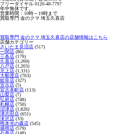
フリーダイヤル 0120-48-7797
年中無休です。
営業時間：10時～19時まで
買取専門 金のクマ 埼玉久喜店
買取専門 金のクマ 埼玉久喜店の店舗情報はこちら
店舗カテゴリー
さいたま見沼店
(517)
一関店
(86)
三条店
(179)
久喜店
(1,269)
八戸店
(1,203)
北上店
(1,331)
大船渡店
(763)
姶良店
(327)
宮古店
(5)
宮古本町店
(113)
山梨店
(7)
弘前店
(748)
札幌店
(750)
沼津店
(1,826)
津志田店
(651)
滝沢店
(33)
熊本光の森店
(545)
盛岡店
(579)
石巻店
(148)