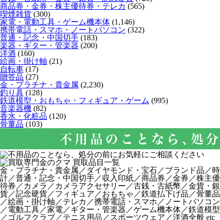
商品券・金券・株主優待券・テレカ
(565)
喫煙雑貨
(300)
家電・電動工具・ゲーム機本体
(1,146)
携帯電話・スマホ・ノートパソコン
(322)
普通・記念・中国切手
(183)
楽器・ギター・管楽器
(200)
洋酒
(160)
絵画・掛け軸
(21)
自転車
(17)
贈答品
(27)
金・プラチナ・貴金属
(2,230)
釣り具
(128)
鉄道模型・おもちゃ・フィギュア・ゲーム
(995)
音楽器機
(82)
香水・化粧品
(120)
骨董品
(103)
金・プラチナ・貴金属／ダイヤモンド・宝石／ブランド品／時
計／普通・記念・中国切手／収入印紙／商品券／金券／株主優
待券／カメラ／カメラアクセサリー／古銭・古紙幣／金貨・銀
貨／記念硬貨／フィギュア／おもちゃ／鉄道払下げ品／骨董品
／絵画・掛け軸／テレカ／携帯電話・スマホ／ノートパソコン
／電動工具／家電／ギター・管楽器／ゲーム機本体／鉄道模型
／ゴルフクラブ／テニス用品／スポーツウェア／洋酒全般 etc