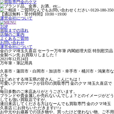
運営会社について
TOP
買取までの流れ
店舗のご案内
よくあるご質問
お問い合わせ
運営会社について
金のクマ埼玉久喜店 セーラー万年筆 内閣総理大臣 特別慰労品
金製ペン先 お買取りしました！
2021年12月24日
万年筆・筆記用具
久喜市・蓮田市・白岡市・加須市・幸手市・桶川市・鴻巣市な
どを
はじめとする埼玉県の皆さん、こんにちは！
可愛いクマのマークが目印の買取専門 金のクマ 埼玉久喜店で
す。
毎日多数のご来店ありがとうございます。
ブランドや貴金属しか売れないんでしょ？とのイメージがどう
しても強い買取店ですが、
連日来店してくださる方はなーんでも買取専門 金のクマ埼玉
久喜店 にお持ちいただきます(^^♪
お中元やお歳暮での頂き物や、買ったけど使わない物、ご不用