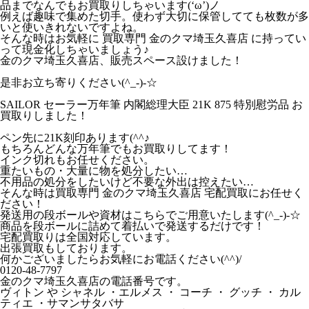
品までなんでもお買取りしちゃいます(‘ω’)ノ
例えば趣味で集めた切手。使わず大切に保管してても枚数が多
いと使いきれないですよね。
そんな時はお気軽に 買取専門 金のクマ埼玉久喜店 に持ってい
って現金化しちゃいましょう♪
金のクマ埼玉久喜店、販売スペース設けました！
是非お立ち寄りください(^_-)-☆
SAILOR セーラー万年筆 内閣総理大臣 21K 875 特別慰労品 お
買取りしました！
ペン先に21K刻印あります(^^♪
もちろんどんな万年筆でもお買取りしてます！
インク切れもお任せください。
重たいもの・大量に物を処分したい…
不用品の処分をしたいけど不要な外出は控えたい…
そんな時は買取専門 金のクマ埼玉久喜店 宅配買取にお任せく
ださい！
発送用の段ボールや資材はこちらでご用意いたします(^_-)-☆
商品を段ボールに詰めて着払いで発送するだけです！
宅配買取りは全国対応しています。
出張買取もしております。
何かございましたらお気軽にお電話ください(^^)/
0120-48-7797
金のクマ埼玉久喜店の電話番号です。
ヴィトン や シャネル ・エルメス ・ コーチ ・ グッチ ・ カル
ティエ ・サマンサタバサ