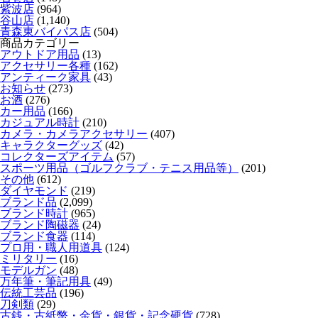
紫波店
(964)
谷山店
(1,140)
青森東バイパス店
(504)
商品カテゴリー
アウトドア用品
(13)
アクセサリー各種
(162)
アンティーク家具
(43)
お知らせ
(273)
お酒
(276)
カー用品
(166)
カジュアル時計
(210)
カメラ・カメラアクセサリー
(407)
キャラクターグッズ
(42)
コレクターズアイテム
(57)
スポーツ用品（ゴルフクラブ・テニス用品等）
(201)
その他
(612)
ダイヤモンド
(219)
ブランド品
(2,099)
ブランド時計
(965)
ブランド陶磁器
(24)
ブランド食器
(114)
プロ用・職人用道具
(124)
ミリタリー
(16)
モデルガン
(48)
万年筆・筆記用具
(49)
伝統工芸品
(196)
刀剣類
(29)
古銭・古紙幣・金貨・銀貨・記念硬貨
(728)