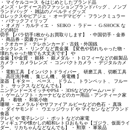
・ マイケルコース をはじめとしたブランド品
メンズ・レディースのファッションブランドバッグ 、ノンブ
ランドバッグ ・ 雑誌のノベルティグッズ
ロレックスやピアジェ ・ オーデマピゲ ・ フランクミュラー
・ パテックフィリップ
・ オメガ ・カルティエ ・ SEIKO ・ ラドー ・ G-SHOCK な
どの時計
切手 【バラ切手1枚からお買取りします】 ・中国切手・金券
・ 商品券・図書カード
・クオカード・テレホンカード・古銭・外国銭
ネックレス ・ リング など貴金属 【変色や切れちゃった物・
壊れちゃった物でも大丈夫です】 や
金歯【や金貨 ・ 銀杯 ・ 銀メダル ・ トロフィーなどの銀製品
カメラ・ カメラレンズ ・ コンパクトカメラ ・ デジタルカメ
ラ
・ 電動工具 【インパクトドライバー 、 研磨工具 、切断工具
、 高圧洗浄機 、 集じん機 、 発電機 】
楽器 【 ギター 、 ベース 、 ドラム 、 トランペット 、 フルー
ト 、 サックス などなんでも】
ニンテンドースイッチやPS4 ・ 3DSなどのゲームハード
・ ゲームソフト・カーナビなどのカー用品・アンティーク家
具 ・ 着物 ・ 和装小物
珊瑚 ・ エメラルドやサファイア ルビーなどの色石 ・ 真珠
・ ダイヤモンド ・ ウエッジウッド や マイセン などブランド
食器
テレビ や 電子レンジ ・ ポット などの家電
フィギュアや懐かしの昭和レトロおもちゃ【ゴジラ、仮面ライ
ダー、リカちゃんなどなんでも】 ・ 勲章 ・ 軍装品