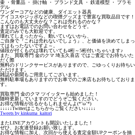
壷 ・骨董品 ・ 掛け軸 ・ ブランド文具 ・ 鉄道模型 ・ プラモ
デル
ワンダーコアなどの健康、ダイエット器具
アイコスやジッポなどの喫煙グッズまで豊富な買取品目です！
こんなのも大丈夫かな？これは売れるのかな？
まずはお電話でのお問い合わせをどうぞ。
査定のみでも大歓迎です。
壊れてしまったから、動いていないから、
ご自身で『これは売れないでしょう』、と価値を決めてしまっ
てはもったないですよ～。
値段が付くものは壊れていても4桁～5桁付いちゃいます♪
また、買取専門 金のクマ 埼玉久喜店 ではご査定でお待ちいた
だく際
無料のドリンクサービスがありますので、ごゆっくりお待ちい
ただけます。
雑誌や新聞もご用意してございます。
無料駐車場もありますのでお車でのご来店もお待ちしておりま
す。
買取専門 金のクマ ツイッターも始めました！
随時更新していますのでどうぞご覧ください。
お得な情報が出るかもしれませんよ(*’ω’*)
↓↓↓↓↓Twitterはこちらからご覧ください↓↓↓↓↓
Tweets by kinkuma_kaitori
またLINEアカウントも開設いたしました！
ぜひ、お友達登録お願い致します。
お得な情報に加え、次回から使える査定金額UPクーポンを抽