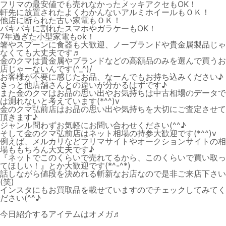
フリマの最安値でも売れなかったメッキアクセもOK！
軒先に放置されたよくわかんないアルミホイールもＯＫ！
他店に断られた古い家電もＯＫ！
バキバキに割れたスマホやガラケーもOK！
7年過ぎた小型家電もok！
箸やスプーンに食器も大歓迎、ノーブランドや貴金属製品じゃ
なくても大丈夫です♬
金のクマは貴金属やブランドなどの高額品のみを選んで買うお
店じゃーないんです(^_^)/
お客様が不要に感じたお品、なーんでもお持ち込みください♪
きっと他店舗さんとの違いが分かるはずです♪
また金のクマはお品の思い出やお気持ちは中古相場のデータで
は測れないと考えています(*^^)v
金のクマ弘前店はお品の思い出や気持ちを大切にご査定させて
頂きます♪
ジャンル問わずお気軽にお問い合わせください(^^♪
そして金のクマ弘前店はネット相場の持参大歓迎です(*^^)v
例えば、メルカリなどフリマサイトやオークションサイトの相
場ももちろん大丈夫です♪
『ネットでこのくらいで売れてるから、このくらいで買い取っ
てほしい！』とか大歓迎です(*^-^*)
話しながら値段を決めれる斬新なお店なので是非ご来店下さい
(笑)
インスタにもお買取品を載せていますのでチェックしてみてく
ださい(^^♪
今日紹介するアイテムはオメガ♬