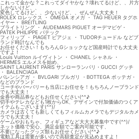
これって金かな？これってダイヤかな？壊れてるけど、、片方
しかないけど、、
変色してるけど、、少ないけど、、ぜんぜん大丈夫！
ROLEX ロレックス ・ OMEGA オメガ ・ TAG HEUER タグホ
イヤー・ BREITLING
ブライトリング ・ AUDEMARS PIGUET オーデマピゲ・
PATEK PHILIPPE パテック
フィリップ ・ PIAGET ピアジェ ・ TUDORチュードル などブ
ランド時計なんでも
お任せください！もちろんGショックなど国産時計でも大丈夫
ですよ！
Louis Vuitton ルイヴィトン ・ CHANEL シャネル ・
HERMES エルメスを始め、
SAINT LAURENT PARIS サンローランパリ・GUCCI グッチ
・ BALENCIAGA
バレンシアガ ・ BVLGARI ブルガリ ・BOTTEGA ボッテガ・
などのブランド
コーチやバーバリーも当店にお任せを！もちろんノーブランド
でも大丈夫！
金券や商品券などもお任せください(^^♪
切手やテレカなども1枚からOK、デザインで付加価値のつくア
イテムもございます(^^)/
カメラは古くても新しくてもフィルムカメラでもデジタルカメ
ラでも大丈夫！
ゲームやおもちゃ、フィギュアなど大大大募集中です(^^)/
ネット価格で安心、満足金額でご案内可能です、
不要になったグッズ類もお任せください(^^♪
電動工具は需要が多いので高額査定が見込めますよ！