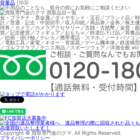
骨董品
(103)
金・プラチナ・貴金属／ダイヤモンド・宝石／ブランド品／時
計／普通・記念・中国切手／収入印紙／商品券／金券／株主優
待券／カメラ／カメラアクセサリー／古銭・古紙幣／金貨・銀
貨／記念硬貨／フィギュア／おもちゃ／鉄道払下げ品／骨董品
／絵画・掛け軸／テレカ／携帯電話・スマホ／ノートパソコン
／電動工具／家電／ギター・管楽器／ゲーム機本体／鉄道模型
／ゴルフクラブ／テニス用品／スポーツウェア／洋酒全般 etc
Copyright © 買取専門金のクマ. All Rights Reserved.
プライバシーポリシー