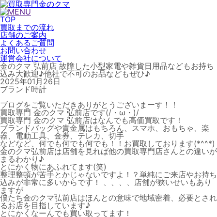
TOP
買取までの流れ
店舗のご案内
よくあるご質問
お問い合わせ
運営会社について
金のクマ 弘前店 故障した小型家電や雑貨日用品などもお持ち
込み大歓迎♪他社で不可のお品などもぜひ♪
2025年01月26日
ブランド時計
ブログをご覧いただきありがとうございまーす！！
買取専門 金のクマ 弘前店です(/・ω・)/
買取専門 金のクマ 弘前店はなんでも高価買取です！
ブランドバッグや貴金属はもちろん、スマホ、おもちゃ、楽
器、電動工具、金券、テレカ、切手
などなど、何でも何でも何でも！！お買取しております(*^^*)
金のクマ弘前店は店舗を見れば他の買取専門店さんとの違いが
まるわかり♪
とにかく物にあふれてます(笑)
整理整頓が苦手とかじゃないですよ！？単純にご来店やお持ち
込みが非常に多いからです！ 、、、、店舗が狭いせいもあり
ますが
僕たち金のクマ弘前店はほんとの意味で地域密着、必要とされ
るお店を目指しています♪
とにかくなーんでも買い取ってます！