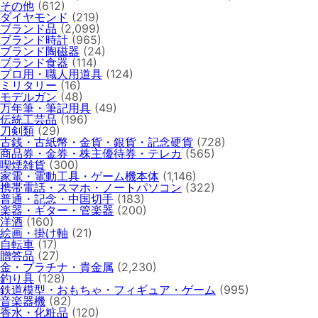
その他
(612)
ダイヤモンド
(219)
ブランド品
(2,099)
ブランド時計
(965)
ブランド陶磁器
(24)
ブランド食器
(114)
プロ用・職人用道具
(124)
ミリタリー
(16)
モデルガン
(48)
万年筆・筆記用具
(49)
伝統工芸品
(196)
刀剣類
(29)
古銭・古紙幣・金貨・銀貨・記念硬貨
(728)
商品券・金券・株主優待券・テレカ
(565)
喫煙雑貨
(300)
家電・電動工具・ゲーム機本体
(1,146)
携帯電話・スマホ・ノートパソコン
(322)
普通・記念・中国切手
(183)
楽器・ギター・管楽器
(200)
洋酒
(160)
絵画・掛け軸
(21)
自転車
(17)
贈答品
(27)
金・プラチナ・貴金属
(2,230)
釣り具
(128)
鉄道模型・おもちゃ・フィギュア・ゲーム
(995)
音楽器機
(82)
香水・化粧品
(120)