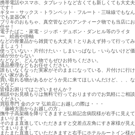
携帯電話やスマホ、タブレットなど古くても新しくても大丈夫
です！
ギター・サックス・トランペット・フルート・三味線でもなん
でも楽器OK！
ブリキのおもちゃ、真空管などのアンティーク物でも当店にお
任せ！
電子たばこ・家電・ジッポ・デュポン・ダンヒル等のライタ
ー、絵画や掛軸
などの骨董品から雑貨でも大丈夫！とりあえず持って行ってみ
ましょう！
使っていない・片付けたい・しまいっぱなし・いらないけど価
値が分からない
などなど、どんな物でもぜひお持ちください。
遺品整理などもお任せください。
誰もいなくなった実家がそのままになっている、片付けに行け
ない家がある、
買い取れる物があるかどうか見に来てほしいんだけど、、、な
どなど
皆様お困りではございませんか？
相談やお見積もりは無料で行っておりますのでお気軽にご相談
ください。
買取専門 金のクマ 弘前店にお越しの際は・・・
「藤崎方面からお越しの方」
撫牛子高架橋を降りてきますと弘前記念病院様が右手に見えて
まいります。
そのまま直進していただきますと交差点左角にすき家様が見え
てまいります。
またまた直進していただきますと右手にホテルルートイン様が