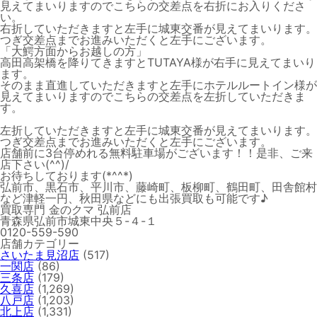
見えてまいりますのでこちらの交差点を右折にお入りくださ
い。
右折していただきますと左手に城東交番が見えてまいります。
つぎ交差点までお進みいただくと左手にございます。
「大鰐方面からお越しの方」
高田高架橋を降りてきますとTUTAYA様が右手に見えてまいり
ます。
そのまま直進していただきますと左手にホテルルートイン様が
見えてまいりますのでこちらの交差点を左折していただきま
す。
左折していただきますと左手に城東交番が見えてまいります。
つぎ交差点までお進みいただくと左手にございます。
店舗前に3台停めれる無料駐車場がございます！！是非、ご来
店下さい(^^)/
お待ちしております(*^^*)
弘前市、黒石市、平川市、藤崎町、板柳町、鶴田町、田舎館村
など津軽一円、秋田県などにも出張買取も可能です♪
買取専門 金のクマ 弘前店
青森県弘前市城東中央５-４-１
0120-559-590
店舗カテゴリー
さいたま見沼店
(517)
一関店
(86)
三条店
(179)
久喜店
(1,269)
八戸店
(1,203)
北上店
(1,331)