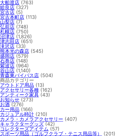
大船渡店
(763)
姶良店
(327)
宮古店
(5)
宮古本町店
(113)
山梨店
(7)
弘前店
(748)
札幌店
(750)
沼津店
(1,826)
津志田店
(651)
滝沢店
(33)
熊本光の森店
(545)
盛岡店
(579)
石巻店
(148)
紫波店
(964)
谷山店
(1,140)
青森東バイパス店
(504)
商品カテゴリー
アウトドア用品
(13)
アクセサリー各種
(162)
アンティーク家具
(43)
お知らせ
(273)
お酒
(276)
カー用品
(166)
カジュアル時計
(210)
カメラ・カメラアクセサリー
(407)
キャラクターグッズ
(42)
コレクターズアイテム
(57)
スポーツ用品（ゴルフクラブ・テニス用品等）
(201)