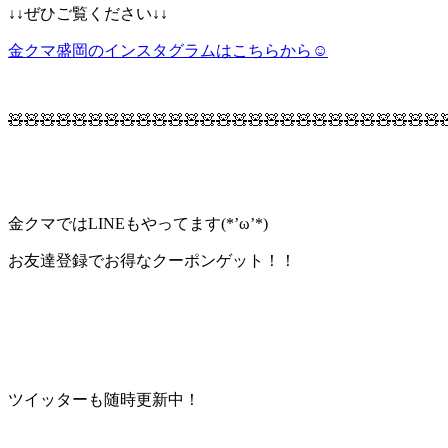
↓↓ぜひご覧ください↓↓
金クマ盛岡のインスタグラムはこちらから☺
🧸🧸🧸🧸🧸🧸🧸🧸🧸🧸🧸🧸🧸🧸🧸🧸🧸🧸🧸🧸🧸🧸🧸🧸🧸🧸🧸
金クマではLINEもやってます(*’ω’*)
お友達登録でお得なクーポンゲット！！
ツイッターも随時更新中！