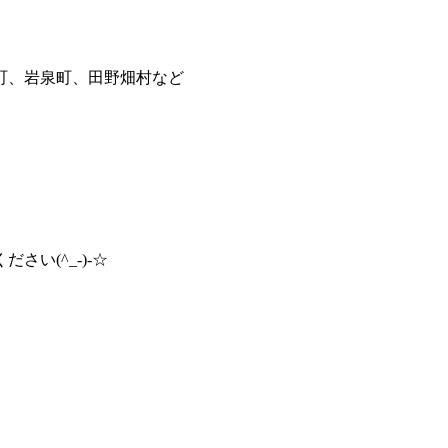
町、岩泉町、田野畑村など
い(^_-)-☆