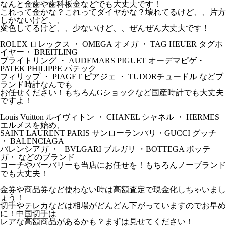
なんと金歯や歯科板金などでも大丈夫です！
これって金かな？これってダイヤかな？壊れてるけど、、片方
しかないけど、、
変色してるけど、、少ないけど、、ぜんぜん大丈夫です！
ROLEX ロレックス ・ OMEGA オメガ ・ TAG HEUER タグホ
イヤー・ BREITLING
ブライトリング ・ AUDEMARS PIGUET オーデマピゲ・
PATEK PHILIPPE パテック
フィリップ ・ PIAGET ピアジェ ・ TUDORチュードル などブ
ランド時計なんでも
お任せください！もちろんGショックなど国産時計でも大丈夫
ですよ！
Louis Vuitton ルイヴィトン ・ CHANEL シャネル ・ HERMES
エルメスを始め、
SAINT LAURENT PARIS サンローランパリ・GUCCI グッチ
・ BALENCIAGA
バレンシアガ ・ BVLGARI ブルガリ ・BOTTEGA ボッテ
ガ・ などのブランド
コーチやバーバリーも当店にお任せを！もちろんノーブランド
でも大丈夫！
金券や商品券など使わない時は高額査定で現金化しちゃいまし
ょう！
切手やテレカなどは相場がどんどん下がっていますのでお早め
に！中国切手は
レアな高額商品があるかも？まずは見せてください！