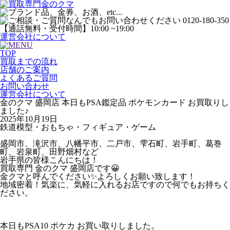
運営会社について
TOP
買取までの流れ
店舗のご案内
よくあるご質問
お問い合わせ
運営会社について
金のクマ 盛岡店 本日もPSA鑑定品 ポケモンカード お買取りし
ました♪
2025年10月19日
鉄道模型・おもちゃ・フィギュア・ゲーム
盛岡市、滝沢市、八幡平市、二戸市、雫石町、岩手町、葛巻
町、岩泉町、田野畑村など
岩手県の皆様こんにちは！
買取専門 金のクマ 盛岡店です😀
金クマと呼んでください✨よろしくお願い致します！
地域密着！気楽に、気軽に入れるお店ですので何でもお持ちく
ださい。
本日もPSA10 ポケカ お買い取りしました。