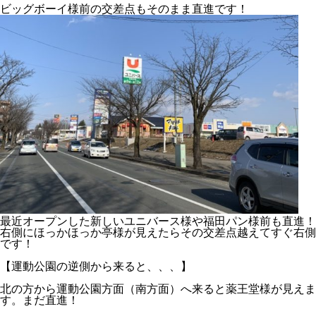
ビッグボーイ様前の交差点もそのまま直進です！
最近オープンした新しいユニバース様や福田パン様前も直進！
右側にほっかほっか亭様が見えたらその交差点越えてすぐ右側
です！
【運動公園の逆側から来ると、、、】
北の方から運動公園方面（南方面）へ来ると薬王堂様が見えま
す。まだ直進！