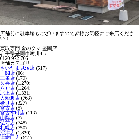
店舗前に駐車場もございますので皆様お気軽にご来店くださ
い！
買取専門 金のクマ 盛岡店
岩手県盛岡市厨川4-5-1
0120-972-706
店舗カテゴリー
さいたま見沼店
(517)
一関店
(86)
三条店
(179)
久喜店
(1,270)
八戸店
(1,204)
北上店
(1,331)
大船渡店
(763)
姶良店
(327)
宮古店
(5)
宮古本町店
(113)
山梨店
(7)
弘前店
(748)
札幌店
(750)
沼津店
(1,826)
津志田店
(651)