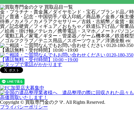
金・プラチナ・貴金属／ダイヤモンド・宝石／ブランド品／時
計／普通・記念・中国切手／収入印紙／商品券／金券／株主優
待券／カメラ／カメラアクセサリー／古銭・古紙幣／金貨・銀
貨／記念硬貨／フィギュア／おもちゃ／鉄道払下げ品／骨董品
／絵画・掛け軸／テレカ／携帯電話・スマホ／ノートパソコン
／電動工具／家電／ギター・管楽器／ゲーム機本体／鉄道模型
／ゴルフクラブ／テニス用品／スポーツウェア／洋酒全般 etc
Copyright © 買取専門金のクマ. All Rights Reserved.
プライバシーポリシー