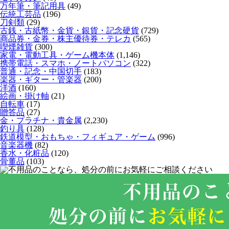
万年筆・筆記用具
(49)
伝統工芸品
(196)
刀剣類
(29)
古銭・古紙幣・金貨・銀貨・記念硬貨
(729)
商品券・金券・株主優待券・テレカ
(565)
喫煙雑貨
(300)
家電・電動工具・ゲーム機本体
(1,146)
携帯電話・スマホ・ノートパソコン
(322)
普通・記念・中国切手
(183)
楽器・ギター・管楽器
(200)
洋酒
(160)
絵画・掛け軸
(21)
自転車
(17)
贈答品
(27)
金・プラチナ・貴金属
(2,230)
釣り具
(128)
鉄道模型・おもちゃ・フィギュア・ゲーム
(996)
音楽器機
(82)
香水・化粧品
(120)
骨董品
(103)