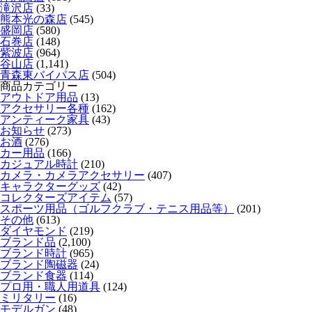
滝沢店
(33)
熊本光の森店
(545)
盛岡店
(580)
石巻店
(148)
紫波店
(964)
谷山店
(1,141)
青森東バイパス店
(504)
商品カテゴリー
アウトドア用品
(13)
アクセサリー各種
(162)
アンティーク家具
(43)
お知らせ
(273)
お酒
(276)
カー用品
(166)
カジュアル時計
(210)
カメラ・カメラアクセサリー
(407)
キャラクターグッズ
(42)
コレクターズアイテム
(57)
スポーツ用品（ゴルフクラブ・テニス用品等）
(201)
その他
(613)
ダイヤモンド
(219)
ブランド品
(2,100)
ブランド時計
(965)
ブランド陶磁器
(24)
ブランド食器
(114)
プロ用・職人用道具
(124)
ミリタリー
(16)
モデルガン
(48)