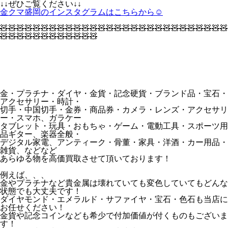
↓↓ぜひご覧ください↓↓
金クマ盛岡のインスタグラムはこちらから☺
🧸🧸🧸🧸🧸🧸🧸🧸🧸🧸🧸🧸🧸🧸🧸🧸🧸🧸🧸🧸🧸🧸🧸🧸🧸🧸🧸🧸
🧸🧸🧸🧸🧸🧸🧸🧸🧸🧸🧸🧸
金・プラチナ・ダイヤ・金貨・記念硬貨・ブランド品・宝石・
アクセサリー・時計・
切手・中国切手・金券・商品券・カメラ・レンズ・アクセサリ
ー・スマホ、ガラケー
タブレット・玩具・おもちゃ・ゲーム・電動工具・スポーツ用
品ギター、楽器全般・
デジタル家電、アンティーク・骨董・家具・洋酒・カー用品・
雑貨、などなど
あらゆる物を高価買取させて頂いております！
例えば、、、
金やプラチナなど貴金属は壊れていても変色していてもどんな
状態でも大丈夫です！
ダイヤモンド・エメラルド・サファイヤ・宝石・色石も当店に
お任せください！
金貨や記念コインなども希少で付加価値が付くものもございま
す！