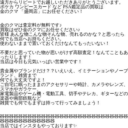
遠方からリピートでお越しいただきありがとうございます。
ポケカ ワンピースカード など PSA鑑定品の買取は
金のクマ 「盛岡店」にお任せください！
金のクマは査定料が無料です♪
買取はぜひ金のクマにお任せください♪
皆様 あんな物こんな物そんな物、売れるのかな？と思ったら
何でも当店へお持ちください。
使わないままで置いておくだけなんてもったいない！
不要だと思っていた物が思いがけず高額査定！なんてこともあ
ったりします！
当店は今日も元気いっぱい営業中です！
貴金属やブランドだけ？？いえいえ、イミテーションやノーブ
ランド、雑貨まで
何でも大丈夫ですよ！
ご自宅に眠ったままのアクセサリーや時計、カメラやレンズ、
スマホやガラケー、
家電製品やゲーム機・電動工具、切手やテレカ、ギターなどの
楽器や南部鉄瓶など
雑貨でも何でもまずは持って行ってみましょう！
🧸🧸🧸🧸🧸🧸🧸🧸🧸🧸🧸🧸🧸🧸🧸🧸🧸🧸🧸🧸🧸🧸🧸🧸🧸🧸🧸🧸
🧸🧸🧸🧸🧸🧸🧸🧸🧸🧸🧸🧸
当店ではインスタもやっております✨