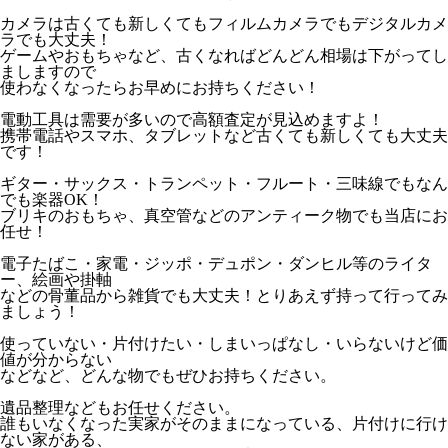
カメラは古くても新しくてもフィルムカメラでもデジタルカメ
ラでも大丈夫！
ゲームやおもちゃなど、古くなればどんどん相場は下がってし
ましますので
使わなくなったらお早めにお持ちください！
電動工具は需要が多いので高額査定が見込めますよ！
携帯電話やスマホ、タブレットなど古くても新しくても大丈夫
です！
ギター・サックス・トランペット・フルート・三味線でもなん
でも楽器OK！
ブリキのおもちゃ、真空管などのアンティーク物でも当店にお
任せ！
電子たばこ・家電・ジッポ・デュポン・ダンヒル等のライタ
ー、絵画や掛軸
などの骨董品から雑貨でも大丈夫！とりあえず持って行ってみ
ましょう！
使っていない・片付けたい・しまいっぱなし・いらないけど価
値が分からない
などなど、どんな物でもぜひお持ちください。
遺品整理などもお任せください。
誰もいなくなった実家がそのままになっている、片付けに行け
ない家がある、