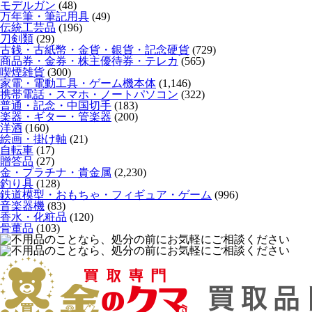
モデルガン
(48)
万年筆・筆記用具
(49)
伝統工芸品
(196)
刀剣類
(29)
古銭・古紙幣・金貨・銀貨・記念硬貨
(729)
商品券・金券・株主優待券・テレカ
(565)
喫煙雑貨
(300)
家電・電動工具・ゲーム機本体
(1,146)
携帯電話・スマホ・ノートパソコン
(322)
普通・記念・中国切手
(183)
楽器・ギター・管楽器
(200)
洋酒
(160)
絵画・掛け軸
(21)
自転車
(17)
贈答品
(27)
金・プラチナ・貴金属
(2,230)
釣り具
(128)
鉄道模型・おもちゃ・フィギュア・ゲーム
(996)
音楽器機
(83)
香水・化粧品
(120)
骨董品
(103)