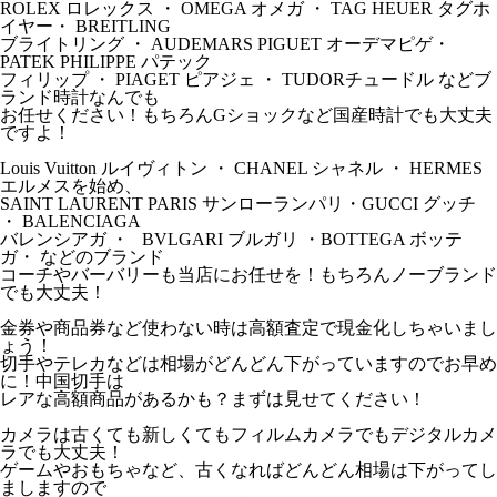
ROLEX ロレックス ・ OMEGA オメガ ・ TAG HEUER タグホ
イヤー・ BREITLING
ブライトリング ・ AUDEMARS PIGUET オーデマピゲ・
PATEK PHILIPPE パテック
フィリップ ・ PIAGET ピアジェ ・ TUDORチュードル などブ
ランド時計なんでも
お任せください！もちろんGショックなど国産時計でも大丈夫
ですよ！
Louis Vuitton ルイヴィトン ・ CHANEL シャネル ・ HERMES
エルメスを始め、
SAINT LAURENT PARIS サンローランパリ・GUCCI グッチ
・ BALENCIAGA
バレンシアガ ・ BVLGARI ブルガリ ・BOTTEGA ボッテ
ガ・ などのブランド
コーチやバーバリーも当店にお任せを！もちろんノーブランド
でも大丈夫！
金券や商品券など使わない時は高額査定で現金化しちゃいまし
ょう！
切手やテレカなどは相場がどんどん下がっていますのでお早め
に！中国切手は
レアな高額商品があるかも？まずは見せてください！
カメラは古くても新しくてもフィルムカメラでもデジタルカメ
ラでも大丈夫！
ゲームやおもちゃなど、古くなればどんどん相場は下がってし
ましますので