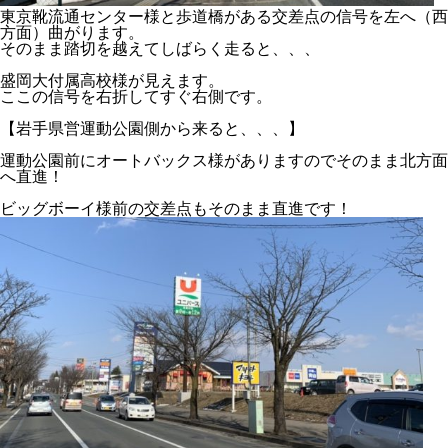
東京靴流通センター様と歩道橋がある交差点の信号を左へ（西
方面）曲がります。
そのまま踏切を越えてしばらく走ると、、、
盛岡大付属高校様が見えます。
ここの信号を右折してすぐ右側です。
【岩手県営運動公園側から来ると、、、】
運動公園前にオートバックス様がありますのでそのまま北方面
へ直進！
ビッグボーイ様前の交差点もそのまま直進です！