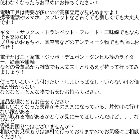
使わなくなったらお早めにお持ちください！
電動工具は需要が多いので高額査定が見込めますよ！
携帯電話やスマホ、タブレットなど古くても新しくても大丈夫
です！
ギター・サックス・トランペット・フルート・三味線でもなん
でも楽器OK！
ブリキのおもちゃ、真空管などのアンティーク物でも当店にお
任せ！
電子たばこ・家電・ジッポ・デュポン・ダンヒル等のライタ
ー、絵画や掛軸
などの骨董品から雑貨でも大丈夫！とりあえず持って行ってみ
ましょう！
使っていない・片付けたい・しまいっぱなし・いらないけど価
値が分からない
などなど、どんな物でもぜひお持ちください。
遺品整理などもお任せください。
誰もいなくなった実家がそのままになっている、片付けに行け
ない家がある、
買い取れる物があるかどうか見に来てほしいんだけど、、、な
どなど
皆様お困りではございませんか？
相談やお見積もりは無料で行っておりますのでお気軽にご相談
ください。