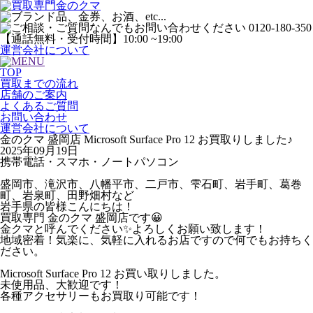
運営会社について
TOP
買取までの流れ
店舗のご案内
よくあるご質問
お問い合わせ
運営会社について
金のクマ 盛岡店 Microsoft Surface Pro 12 お買取りしました♪
2025年09月19日
携帯電話・スマホ・ノートパソコン
盛岡市、滝沢市、八幡平市、二戸市、雫石町、岩手町、葛巻
町、岩泉町、田野畑村など
岩手県の皆様こんにちは！
買取専門 金のクマ 盛岡店です😀
金クマと呼んでください✨よろしくお願い致します！
地域密着！気楽に、気軽に入れるお店ですので何でもお持ちく
ださい。
Microsoft Surface Pro 12 お買い取りしました。
未使用品、大歓迎です！
各種アクセサリーもお買取り可能です！