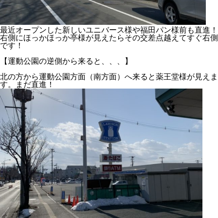
最近オープンした新しいユニバース様や福田パン様前も直進！
右側にほっかほっか亭様が見えたらその交差点越えてすぐ右側
です！
【運動公園の逆側から来ると、、、】
北の方から運動公園方面（南方面）へ来ると薬王堂様が見えま
す。まだ直進！