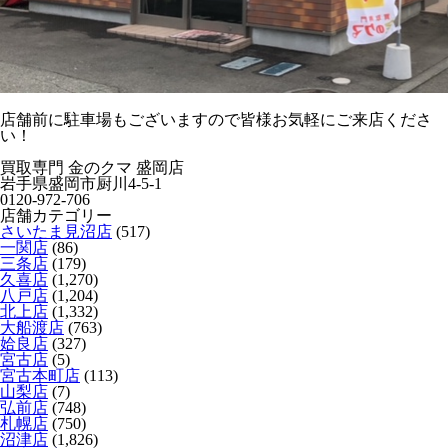
店舗前に駐車場もございますので皆様お気軽にご来店くださ
い！
買取専門 金のクマ 盛岡店
岩手県盛岡市厨川4-5-1
0120-972-706
店舗カテゴリー
さいたま見沼店
(517)
一関店
(86)
三条店
(179)
久喜店
(1,270)
八戸店
(1,204)
北上店
(1,332)
大船渡店
(763)
姶良店
(327)
宮古店
(5)
宮古本町店
(113)
山梨店
(7)
弘前店
(748)
札幌店
(750)
沼津店
(1,826)