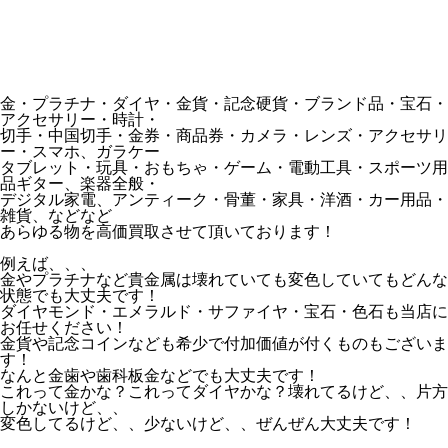
金・プラチナ・ダイヤ・金貨・記念硬貨・ブランド品・宝石・
アクセサリー・時計・
切手・中国切手・金券・商品券・カメラ・レンズ・アクセサリ
ー・スマホ、ガラケー
タブレット・玩具・おもちゃ・ゲーム・電動工具・スポーツ用
品ギター、楽器全般・
デジタル家電、アンティーク・骨董・家具・洋酒・カー用品・
雑貨、などなど
あらゆる物を高価買取させて頂いております！
例えば、、、
金やプラチナなど貴金属は壊れていても変色していてもどんな
状態でも大丈夫です！
ダイヤモンド・エメラルド・サファイヤ・宝石・色石も当店に
お任せください！
金貨や記念コインなども希少で付加価値が付くものもございま
す！
なんと金歯や歯科板金などでも大丈夫です！
これって金かな？これってダイヤかな？壊れてるけど、、片方
しかないけど、、
変色してるけど、、少ないけど、、ぜんぜん大丈夫です！