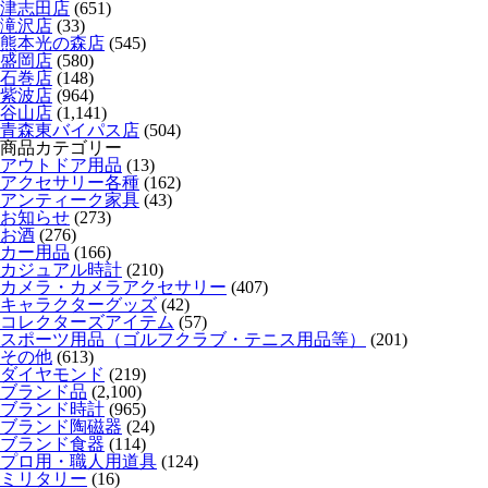
津志田店
(651)
滝沢店
(33)
熊本光の森店
(545)
盛岡店
(580)
石巻店
(148)
紫波店
(964)
谷山店
(1,141)
青森東バイパス店
(504)
商品カテゴリー
アウトドア用品
(13)
アクセサリー各種
(162)
アンティーク家具
(43)
お知らせ
(273)
お酒
(276)
カー用品
(166)
カジュアル時計
(210)
カメラ・カメラアクセサリー
(407)
キャラクターグッズ
(42)
コレクターズアイテム
(57)
スポーツ用品（ゴルフクラブ・テニス用品等）
(201)
その他
(613)
ダイヤモンド
(219)
ブランド品
(2,100)
ブランド時計
(965)
ブランド陶磁器
(24)
ブランド食器
(114)
プロ用・職人用道具
(124)
ミリタリー
(16)