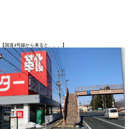
【国道4号線から来ると、、、】