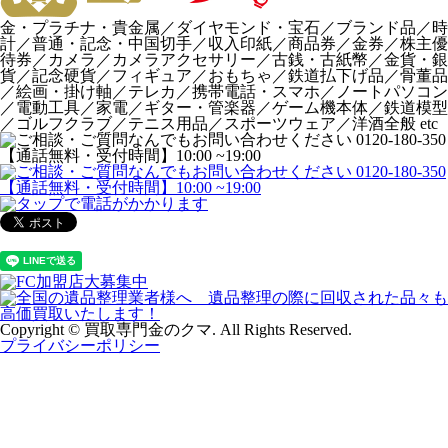
金・プラチナ・貴金属／ダイヤモンド・宝石／ブランド品／時
計／普通・記念・中国切手／収入印紙／商品券／金券／株主優
待券／カメラ／カメラアクセサリー／古銭・古紙幣／金貨・銀
貨／記念硬貨／フィギュア／おもちゃ／鉄道払下げ品／骨董品
／絵画・掛け軸／テレカ／携帯電話・スマホ／ノートパソコン
／電動工具／家電／ギター・管楽器／ゲーム機本体／鉄道模型
／ゴルフクラブ／テニス用品／スポーツウェア／洋酒全般 etc
Copyright © 買取専門金のクマ. All Rights Reserved.
プライバシーポリシー