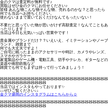
金のクマは査定料が無料です♪
買取はぜひ金のクマにお任せください♪
皆様 あんな物こんな物そんな物、売れるのかな？と思ったら
何でも当店へお持ちください。
使わないままで置いておくだけなんてもったいない！
不要だと思っていた物が思いがけず高額査定！なんてこともあ
ったりします！
当店は今日も元気いっぱい営業中です！
貴金属やブランドだけ？？いえいえ、イミテーションやノーブ
ランド、雑貨まで
何でも大丈夫ですよ！
ご自宅に眠ったままのアクセサリーや時計、カメラやレンズ、
スマホやガラケー、
家電製品やゲーム機・電動工具、切手やテレカ、ギターなどの
楽器や南部鉄瓶など
雑貨でも何でもまずは持って行ってみましょう！
🧸🧸🧸🧸🧸🧸🧸🧸🧸🧸🧸🧸🧸🧸🧸🧸🧸🧸🧸🧸🧸🧸🧸🧸🧸🧸🧸🧸
🧸🧸🧸🧸🧸🧸🧸🧸🧸🧸🧸🧸
当店ではインスタもやっております✨
↓↓ぜひご覧ください↓↓
金クマ盛岡のインスタグラムはこちらから☺
🧸🧸🧸🧸🧸🧸🧸🧸🧸🧸🧸🧸🧸🧸🧸🧸🧸🧸🧸🧸🧸🧸🧸🧸🧸🧸🧸🧸
🧸🧸🧸🧸🧸🧸🧸🧸🧸🧸🧸🧸