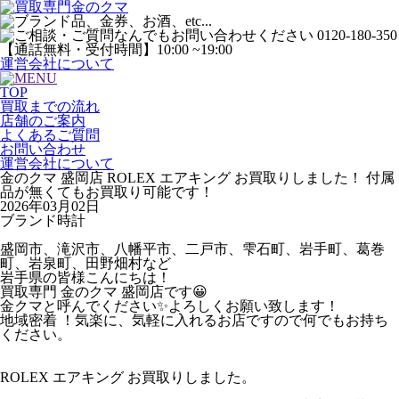
運営会社について
TOP
買取までの流れ
店舗のご案内
よくあるご質問
お問い合わせ
運営会社について
金のクマ 盛岡店 ROLEX エアキング お買取りしました！ 付属
品が無くてもお買取り可能です！
2026年03月02日
ブランド時計
盛岡市、滝沢市、八幡平市、二戸市、雫石町、岩手町、葛巻
町、岩泉町、田野畑村など
岩手県の皆様こんにちは！
買取専門 金のクマ 盛岡店です😀
金クマと呼んでください✨よろしくお願い致します！
地域密着 ！気楽に、気軽に入れるお店ですので何でもお持ち
ください。
ROLEX エアキング お買取りしました。