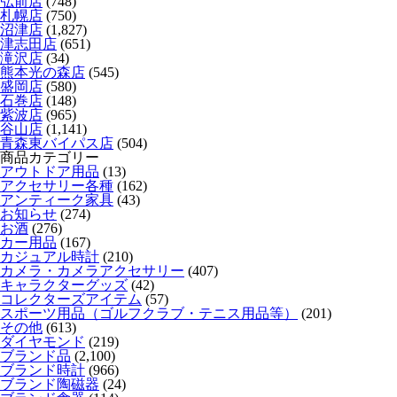
弘前店
(748)
札幌店
(750)
沼津店
(1,827)
津志田店
(651)
滝沢店
(34)
熊本光の森店
(545)
盛岡店
(580)
石巻店
(148)
紫波店
(965)
谷山店
(1,141)
青森東バイパス店
(504)
商品カテゴリー
アウトドア用品
(13)
アクセサリー各種
(162)
アンティーク家具
(43)
お知らせ
(274)
お酒
(276)
カー用品
(167)
カジュアル時計
(210)
カメラ・カメラアクセサリー
(407)
キャラクターグッズ
(42)
コレクターズアイテム
(57)
スポーツ用品（ゴルフクラブ・テニス用品等）
(201)
その他
(613)
ダイヤモンド
(219)
ブランド品
(2,100)
ブランド時計
(966)
ブランド陶磁器
(24)