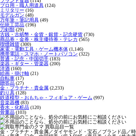
ブランド食器
(114)
プロ用・職人用道具
(124)
ミリタリー
(16)
モデルガン
(48)
万年筆・筆記用具
(49)
伝統工芸品
(196)
刀剣類
(29)
古銭・古紙幣・金貨・銀貨・記念硬貨
(730)
商品券・金券・株主優待券・テレカ
(565)
喫煙雑貨
(300)
家電・電動工具・ゲーム機本体
(1,146)
携帯電話・スマホ・ノートパソコン
(322)
普通・記念・中国切手
(183)
楽器・ギター・管楽器
(200)
洋酒
(160)
絵画・掛け軸
(21)
自転車
(17)
贈答品
(27)
金・プラチナ・貴金属
(2,233)
釣り具
(128)
鉄道模型・おもちゃ・フィギュア・ゲーム
(997)
音楽器機
(83)
香水・化粧品
(120)
骨董品
(103)
金・プラチナ・貴金属／ダイヤモンド・宝石／ブランド品／時