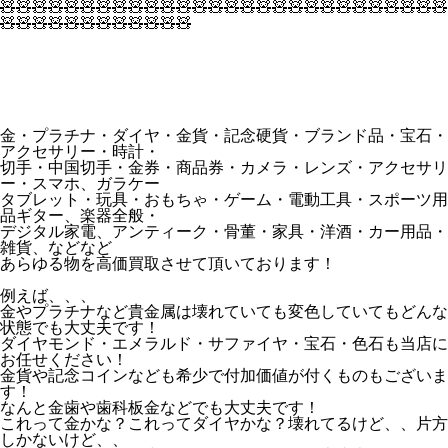
🧸🧸🧸🧸🧸🧸🧸🧸🧸🧸🧸🧸🧸🧸🧸🧸🧸🧸🧸🧸🧸🧸🧸🧸🧸🧸🧸🧸
🧸🧸🧸🧸🧸🧸🧸🧸🧸🧸🧸🧸
金・プラチナ・ダイヤ・金貨・記念硬貨・ブランド品・宝石・
アクセサリー・時計・
切手・中国切手・金券・商品券・カメラ・レンズ・アクセサリ
ー・スマホ、ガラケー
タブレット・玩具・おもちゃ・ゲーム・電動工具・スポーツ用
品ギター、楽器全般・
デジタル家電、アンティーク・骨董・家具・洋酒・カー用品・
雑貨、などなど
あらゆる物を高価買取させて頂いております！
例えば、、、
金やプラチナなど貴金属は壊れていても変色していてもどんな
状態でも大丈夫です！
ダイヤモンド・エメラルド・サファイヤ・宝石・色石も当店に
お任せください！
金貨や記念コインなども希少で付加価値が付くものもございま
す！
なんと金歯や歯科板金などでも大丈夫です！
これって金かな？これってダイヤかな？壊れてるけど、、片方
しかないけど、、