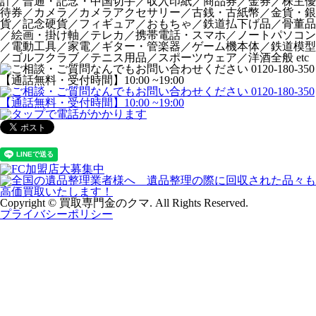
計／普通・記念・中国切手／収入印紙／商品券／金券／株主優
待券／カメラ／カメラアクセサリー／古銭・古紙幣／金貨・銀
貨／記念硬貨／フィギュア／おもちゃ／鉄道払下げ品／骨董品
／絵画・掛け軸／テレカ／携帯電話・スマホ／ノートパソコン
／電動工具／家電／ギター・管楽器／ゲーム機本体／鉄道模型
／ゴルフクラブ／テニス用品／スポーツウェア／洋酒全般 etc
Copyright © 買取専門金のクマ. All Rights Reserved.
プライバシーポリシー