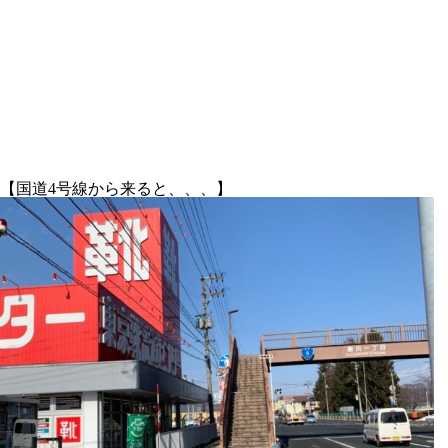
【国道4号線から来ると、、、】