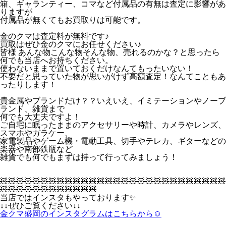
箱、ギャランティー、コマなど付属品の有無は査定に影響があ
りますが
付属品が無くてもお買取りは可能です。
金のクマは査定料が無料です♪
買取はぜひ金のクマにお任せください♪
皆様 あんな物こんな物そんな物、売れるのかな？と思ったら
何でも当店へお持ちください。
使わないままで置いておくだけなんてもったいない！
不要だと思っていた物が思いがけず高額査定！なんてこともあ
ったりします！
貴金属やブランドだけ？？いえいえ、イミテーションやノーブ
ランド、雑貨まで
何でも大丈夫ですよ！
ご自宅に眠ったままのアクセサリーや時計、カメラやレンズ、
スマホやガラケー、
家電製品やゲーム機・電動工具、切手やテレカ、ギターなどの
楽器や南部鉄瓶など
雑貨でも何でもまずは持って行ってみましょう！
🧸🧸🧸🧸🧸🧸🧸🧸🧸🧸🧸🧸🧸🧸🧸🧸🧸🧸🧸🧸🧸🧸🧸🧸🧸🧸🧸🧸
🧸🧸🧸🧸🧸🧸🧸🧸🧸🧸🧸🧸
当店ではインスタもやっております✨
↓↓ぜひご覧ください↓↓
金クマ盛岡のインスタグラムはこちらから☺