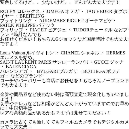
変色してるけど、、少ないけど、、ぜんぜん大丈夫です！
ROLEX ロレックス ・ OMEGA オメガ ・ TAG HEUER タグホ
イヤー・ BREITLING
ブライトリング ・ AUDEMARS PIGUET オーデマピゲ・
PATEK PHILIPPE パテック
フィリップ ・ PIAGET ピアジェ ・ TUDORチュードル などブ
ランド時計なんでも
お任せください！もちろんGショックなど国産時計でも大丈夫
ですよ！
Louis Vuitton ルイヴィトン ・ CHANEL シャネル ・ HERMES
エルメスを始め、
SAINT LAURENT PARIS サンローランパリ・GUCCI グッチ
・ BALENCIAGA
バレンシアガ ・ BVLGARI ブルガリ ・BOTTEGA ボッテ
ガ・ などのブランド
コーチやバーバリーも当店にお任せを！もちろんノーブランド
でも大丈夫！
金券や商品券など使わない時は高額査定で現金化しちゃいまし
ょう！
切手やテレカなどは相場がどんどん下がっていますのでお早め
に！中国切手は
レアな高額商品があるかも？まずは見せてください！
カメラは古くても新しくてもフィルムカメラでもデジタルカメ
ラでも大丈夫！