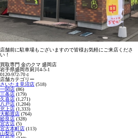
店舗前に駐車場もございますので皆様お気軽にご来店くださ
い！
買取専門 金のクマ 盛岡店
岩手県盛岡市厨川4-5-1
0120-972-70ｃ
店舗カテゴリー
さいたま見沼店
(518)
一関店
(86)
三条店
(179)
久喜店
(1,271)
八戸店
(1,204)
北上店
(1,333)
大船渡店
(764)
姶良店
(328)
宮古店
(5)
宮古本町店
(113)
山梨店
(7)