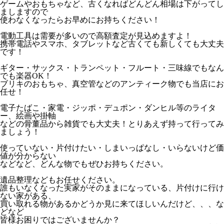
ゲームやおもちゃなど、古くなればどんどん相場は下がってし
ましますので
使わなくなったらお早めにお持ちください！
電動工具は需要が多いので高額査定が見込めますよ！
携帯電話やスマホ、タブレットなど古くても新しくても大丈夫
です！
ギター・サックス・トランペット・フルート・三味線でもなん
でも楽器OK！
ブリキのおもちゃ、真空管などのアンティーク物でも当店にお
任せ！
電子たばこ・家電・ジッポ・デュポン・ダンヒル等のライタ
ー、絵画や掛軸
などの骨董品から雑貨でも大丈夫！とりあえず持って行ってみ
ましょう！
使っていない・片付けたい・しまいっぱなし・いらないけど価
値が分からない
などなど、どんな物でもぜひお持ちください。
遺品整理などもお任せください。
誰もいなくなった実家がそのままになっている、片付けに行け
ない家がある、
買い取れる物があるかどうか見に来てほしいんだけど、、、な
どなど
皆様お困りではございませんか？