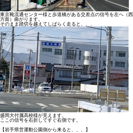
東京靴流通センター様と歩道橋がある交差点の信号を左へ（西
方面）曲がります。
そのまま踏切を越えてしばらく走ると、、、
盛岡大付属高校様が見えます。
ここの信号を右折してすぐ右側です。
【岩手県営運動公園側から来ると、、、】