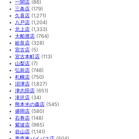
一関店
(86)
三条店
(179)
久喜店
(1,271)
八戸店
(1,204)
北上店
(1,333)
大船渡店
(764)
姶良店
(328)
宮古店
(5)
宮古本町店
(113)
山梨店
(7)
弘前店
(748)
札幌店
(750)
沼津店
(1,827)
津志田店
(651)
滝沢店
(34)
熊本光の森店
(545)
盛岡店
(580)
石巻店
(148)
紫波店
(965)
谷山店
(1,141)
青森東バイパス店
(504)