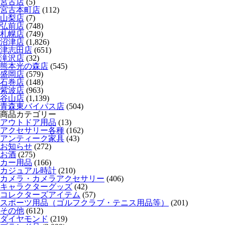
宮古店
(5)
宮古本町店
(112)
山梨店
(7)
弘前店
(748)
札幌店
(749)
沼津店
(1,826)
津志田店
(651)
滝沢店
(32)
熊本光の森店
(545)
盛岡店
(579)
石巻店
(148)
紫波店
(963)
谷山店
(1,139)
青森東バイパス店
(504)
商品カテゴリー
アウトドア用品
(13)
アクセサリー各種
(162)
アンティーク家具
(43)
お知らせ
(272)
お酒
(275)
カー用品
(166)
カジュアル時計
(210)
カメラ・カメラアクセサリー
(406)
キャラクターグッズ
(42)
コレクターズアイテム
(57)
スポーツ用品（ゴルフクラブ・テニス用品等）
(201)
その他
(612)
ダイヤモンド
(219)