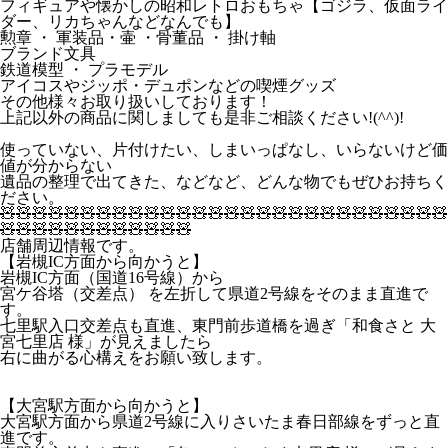
フィギュアや懐かしの昭和レトロおもちゃ【ゴジラ、仮面ライ
ダー、リカちゃんなどなんでも】
勲章 ・ 軍装品・壷 ・骨董品 ・ 掛け軸
ブランド文具
鉄道模型 ・ プラモデル
アイコスやジッポ・デュポンなどの喫煙グッズ
その他様々お取り扱いしております！
上記以外の商品に関しましても是非ご相談ください!(^^)!
使っていない、片付けたい、しまいっぱなし、いらないけど価
値が分からない
遺品の整理で出てきた、などなど、どんな物でもぜひお持ちく
ださい。
🧸🧸🧸🧸🧸🧸🧸🧸🧸🧸🧸🧸🧸🧸🧸🧸🧸🧸🧸🧸🧸🧸🧸🧸🧸🧸🧸🧸
🧸🧸🧸🧸🧸🧸🧸🧸🧸🧸🧸🧸
店舗周辺情報です。
【岩槻IC方面から向かうと】
岩槻IC方面（国道16号線）から
宮ケ谷塔（交差点）
を
左折
して県道2号線をそのまま直進で
す。
七里駅入口交差点も直進、東門前歩道橋を過ぎ「和食さと 大
宮七里店 様」が見えましたら
右に曲がる心構えをお願い致します。
【大宮駅方面から向かうと】
大宮駅方面から県道2号線に入りさいたま春日部線をずっと直
進です。