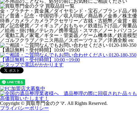
金・プラチナ・貴金属／ダイヤモンド・宝石／ブランド品／時
計／普通・記念・中国切手／収入印紙／商品券／金券／株主優
待券／カメラ／カメラアクセサリー／古銭・古紙幣／金貨・銀
貨／記念硬貨／フィギュア／おもちゃ／鉄道払下げ品／骨董品
／絵画・掛け軸／テレカ／携帯電話・スマホ／ノートパソコン
／電動工具／家電／ギター・管楽器／ゲーム機本体／鉄道模型
／ゴルフクラブ／テニス用品／スポーツウェア／洋酒全般 etc
Copyright © 買取専門金のクマ. All Rights Reserved.
プライバシーポリシー