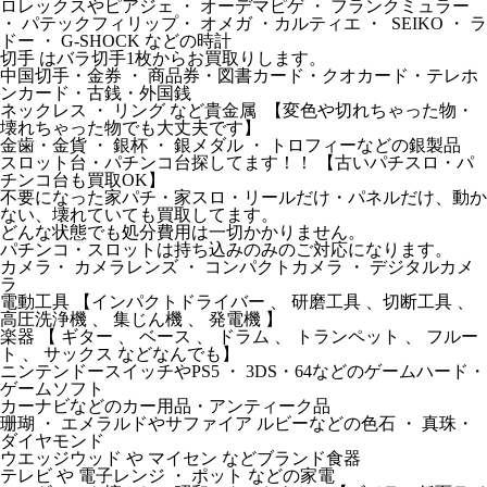
ロレックスやピアジェ ・ オーデマピゲ ・ フランクミュラー
・ パテックフィリップ・ オメガ ・カルティエ ・ SEIKO ・ ラ
ドー ・ G-SHOCK などの時計
切手 はバラ切手1枚からお買取りします。
中国切手・金券 ・ 商品券・図書カード・クオカード・テレホ
ンカード・古銭・外国銭
ネックレス ・ リング など貴金属 【変色や切れちゃった物・
壊れちゃった物でも大丈夫です】
金歯・金貨 ・ 銀杯 ・ 銀メダル ・ トロフィーなどの銀製品
スロット台・パチンコ台探してます！！ 【古いパチスロ・パ
チンコ台も買取OK】
不要になった家パチ・家スロ・リールだけ・パネルだけ、動か
ない、壊れていても買取してます。
どんな状態でも処分費用は一切かかりません。
パチンコ・スロットは持ち込みのみのご対応になります。
カメラ・ カメラレンズ ・ コンパクトカメラ ・ デジタルカメ
ラ
電動工具 【インパクトドライバー 、 研磨工具 、切断工具 、
高圧洗浄機 、 集じん機 、 発電機 】
楽器 【 ギター 、 ベース 、 ドラム 、 トランペット 、 フルー
ト 、 サックス などなんでも】
ニンテンドースイッチやPS5 ・ 3DS・64などのゲームハード・
ゲームソフト
カーナビなどのカー用品・アンティーク品
珊瑚 ・ エメラルドやサファイア ルビーなどの色石 ・ 真珠・
ダイヤモンド
ウエッジウッド や マイセン などブランド食器
テレビ や 電子レンジ ・ ポット などの家電