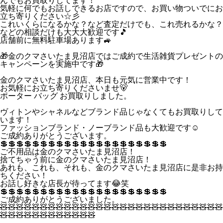
んでもお買取りしてます！
気軽に何でもお話しできるお店ですので、お買い物ついでにお
立ち寄りください☆彡
これいくらになるかな？など査定だけでも、これ売れるかな？
などの相談だけも大大大歓迎です🎵
店舗前に無料駐車場あります🚙
🎁金のクマさいたま見沼店ではご成約で生活雑貨プレゼントの
キャンペーンを実施中です🎁
金のクマさいたま見沼店、本日も元気に営業中です！
お気軽にお立ち寄りくださいませ🐻
ポーター バッグ お買取りしました。
ヴィトンやシャネルなどブランド品じゃなくてもお買取りして
います！
ファッションブランド・ノーブランド品も大歓迎です☺
ご成約ありがとうございます。
💲💲💲💲💲💲💲💲💲💲💲💲💲💲💲💲💲💲💲💲💲
ご不用品は金のクマさいたま見沼店！
捨てちゃう前に金のクマさいたま見沼店！
あれも、これも、それも、金のクマさいたま見沼店に是非お持
ちください！
お話し好きな店長が待ってます😂笑
💲💲💲💲💲💲💲💲💲💲💲💲💲💲💲💲💲💲💲💲💲
ご成約ありがとうございました。
🧸🧸🧸🧸🧸🧸🧸🧸🧸🧸🧸🧸🧸🧸🧸🧸🧸🧸🧸🧸🧸🧸🧸🧸🧸🧸🧸🧸
🧸🧸🧸🧸🧸🧸🧸🧸🧸🧸🧸🧸