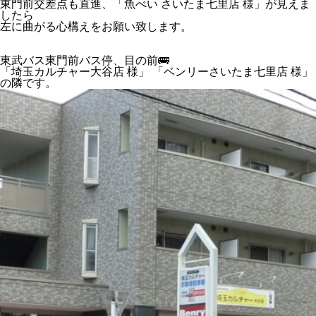
東門前交差点も直進、「魚べい さいたま七里店 様」が見えま
したら
左に曲がる心構えをお願い致します。
東武バス東門前バス停、目の前🚌
「埼玉カルチャー大谷店 様」 「ベンリーさいたま七里店 様」
の隣です。