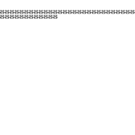
🧸🧸🧸🧸🧸🧸🧸🧸🧸🧸🧸🧸🧸🧸🧸🧸🧸🧸🧸🧸🧸🧸🧸🧸🧸🧸🧸🧸
🧸🧸🧸🧸🧸🧸🧸🧸🧸🧸🧸🧸