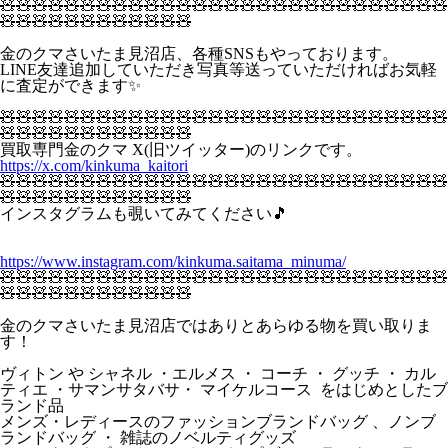
🧸🧸🧸🧸🧸🧸🧸🧸🧸🧸🧸🧸🧸🧸🧸🧸🧸🧸🧸🧸🧸🧸🧸🧸🧸🧸🧸🧸
🧸🧸🧸🧸🧸🧸🧸🧸🧸🧸🧸🧸
金のクマさいたま見沼店、各種SNSもやっております。
LINE友達追加していただき写真等送っていただければお気軽
に査定ができます✨
🧸🧸🧸🧸🧸🧸🧸🧸🧸🧸🧸🧸🧸🧸🧸🧸🧸🧸🧸🧸🧸🧸🧸🧸🧸🧸🧸🧸
🧸🧸🧸🧸🧸🧸🧸🧸🧸🧸🧸🧸
買取専門金のクマ X(旧ツイッター)のリンクです。
https://x.com/kinkuma_kaitori
🧸🧸🧸🧸🧸🧸🧸🧸🧸🧸🧸🧸🧸🧸🧸🧸🧸🧸🧸🧸🧸🧸🧸🧸🧸🧸🧸🧸
🧸🧸🧸🧸🧸🧸🧸🧸🧸🧸🧸🧸
インスタグラムも覗いてみてください🎵
https://www.instagram.com/kinkuma.saitama_minuma/
🧸🧸🧸🧸🧸🧸🧸🧸🧸🧸🧸🧸🧸🧸🧸🧸🧸🧸🧸🧸🧸🧸🧸🧸🧸🧸🧸🧸
🧸🧸🧸🧸🧸🧸🧸🧸🧸🧸🧸🧸
金のクマさいたま見沼店ではありとあらゆる物を買い取りま
す！
ヴィトン や シャネル ・エルメス ・ コーチ ・ グッチ ・ カル
ティエ ・サマンサタバサ・ マイケルコース をはじめとしたブ
ランド品
メンズ・レディースのファッションブランドバッグ 、ノンブ
ランドバッグ ・ 雑誌のノベルティグッズ