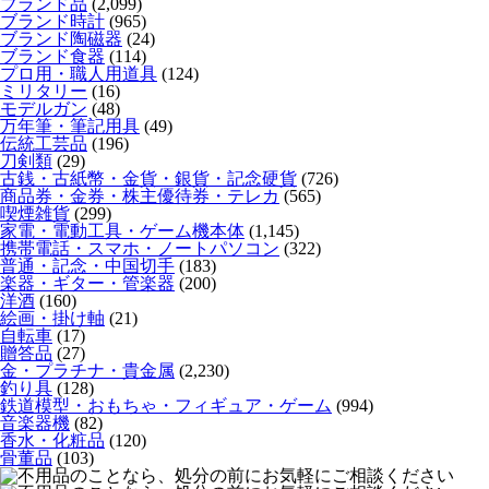
ブランド品
(2,099)
ブランド時計
(965)
ブランド陶磁器
(24)
ブランド食器
(114)
プロ用・職人用道具
(124)
ミリタリー
(16)
モデルガン
(48)
万年筆・筆記用具
(49)
伝統工芸品
(196)
刀剣類
(29)
古銭・古紙幣・金貨・銀貨・記念硬貨
(726)
商品券・金券・株主優待券・テレカ
(565)
喫煙雑貨
(299)
家電・電動工具・ゲーム機本体
(1,145)
携帯電話・スマホ・ノートパソコン
(322)
普通・記念・中国切手
(183)
楽器・ギター・管楽器
(200)
洋酒
(160)
絵画・掛け軸
(21)
自転車
(17)
贈答品
(27)
金・プラチナ・貴金属
(2,230)
釣り具
(128)
鉄道模型・おもちゃ・フィギュア・ゲーム
(994)
音楽器機
(82)
香水・化粧品
(120)
骨董品
(103)