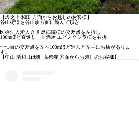
【坂之上 和田 方面からお越しのお客様】
谷山街道を谷山駅方面に進んで頂き
医療法人愛人会 川島病院
様の
交差点を左折
し
1
00mほど直進
し、
居酒屋 エビスクジラ様を右折
一つ目の交差点を左
へ
100mほど進むと左手にお店
がありま
す。
【中山 清和 山田町 高徳寺 方面からお越しのお客様】