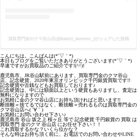
買取専門金のクマ谷山店(@kaitori_senmon_)がシェアした投稿
こんにちは。こんばんは(*´▽｀*)
本日もブログをご覧いただきありがとうございます(*´▽｀*)
早速ですがお買取品のご紹介です!(^^)!
鹿児島市、JR谷山駅前にあります、買取専門金のクマ谷山
店、記念硬貨、2020年東京オリンピック千円銀貨買取です!!
記念硬貨や古銭などもお買取しております♪
記念硬貨は、中には額面以上という硬貨もありますし、査定は
無料になりますので
お気軽に金のクマ谷山店にお持ち頂ければと思います!!
断捨離＝捨てるではなく、断捨離＝売れるものは買取専門金の
クマ谷山店へ( ´∀｀)
お気軽にお問い合わせ下さい♪
鹿児島市 谷山 坂之上 桜ヶ丘 等で 記念硬貨 千円銀貨の 買取 は
買取専門 金のクマ 谷山店 にお任せ下さい！！
これ買取するかな？いくら位かな？
そんな時はお持ち頂く前に、お電話でのお問い合わせやLINE