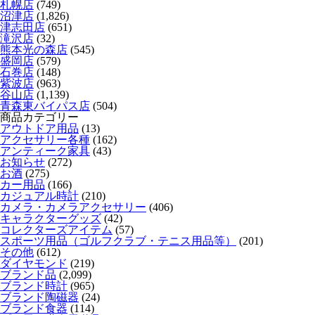
札幌店
(749)
沼津店
(1,826)
津志田店
(651)
滝沢店
(32)
熊本光の森店
(545)
盛岡店
(579)
石巻店
(148)
紫波店
(963)
谷山店
(1,139)
青森東バイパス店
(504)
商品カテゴリー
アウトドア用品
(13)
アクセサリー各種
(162)
アンティーク家具
(43)
お知らせ
(272)
お酒
(275)
カー用品
(166)
カジュアル時計
(210)
カメラ・カメラアクセサリー
(406)
キャラクターグッズ
(42)
コレクターズアイテム
(57)
スポーツ用品（ゴルフクラブ・テニス用品等）
(201)
その他
(612)
ダイヤモンド
(219)
ブランド品
(2,099)
ブランド時計
(965)
ブランド陶磁器
(24)
ブランド食器
(114)