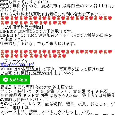
査定も行っております(^^♪
査定は無料ですので、鹿児島市 買取専門 金のクマ 谷山店にお
持ち下さい！！
もちろん無料出張買取もお気軽にお問い合わせ下さい^ ^
【ご来店予約受付開始】
LINEまたはお電話にてご予約承ります。
LINEは下記よりお友達追加後メッセージにてご希望の日時を
ご連絡下さい。
従来通り、予約なしでもご来店頂けます。
【フリーダイヤル】
電話:0800-300-1190
※LINEはお友達追加して頂き、写真等を送って頂ければ
ご自宅でお気軽に査定が出来ます( ^ω^ )
鹿児島市 買取専門 金のクマ 谷山店では
ブランド 時計 バック 金 金貨 プラチナ 貴金属 ダイヤ 色石
金券 商品券 ギフト券 切手 はもちろんの事、谷山店では農機具
の買取もお任せ下さい！！
その他カメラ、レンズ、記念硬貨、勲章、玩具、おもちゃ、ゲ
ーム、電動工具、
スポーツ用品、携帯、スマホ、タブレット、小判、