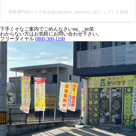
買取専門金のクマ谷山店(@kaitori_senmon_)がシェアした投稿
下手くそなご案内でごめんなさいm(_ _)m笑
わからない方はお気軽にお問い合わせ下さい。
フリーダイヤル
0800-300-1190