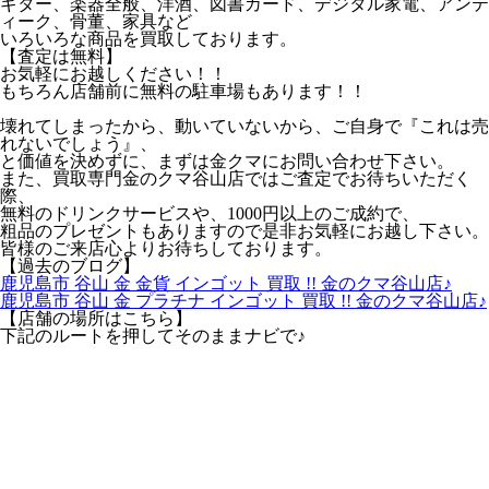
ギター、楽器全般、洋酒、図書カード、デジタル家電、アンテ
ィーク、骨董、家具など
いろいろな商品を買取しております。
【査定は無料】
お気軽にお越しください！！
もちろん店舗前に無料の駐車場もあります！！
壊れてしまったから、動いていないから、ご自身で『これは売
れないでしょう』、
と価値を決めずに、まずは金クマにお問い合わせ下さい。
また、買取専門金のクマ谷山店ではご査定でお待ちいただく
際、
無料のドリンクサービスや、1000円以上のご成約で、
粗品のプレゼントもありますので是非お気軽にお越し下さい。
皆様のご来店心よりお待ちしております。
【過去のブログ】
鹿児島市 谷山 金 金貨 インゴット 買取 !! 金のクマ谷山店♪
鹿児島市 谷山 金 プラチナ インゴット 買取 !! 金のクマ谷山店♪
【店舗の場所はこちら】
下記のルートを押してそのままナビで♪