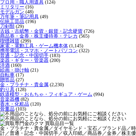
プロ用・職人用道具
(124)
ミリタリー
(16)
モデルガン
(48)
万年筆・筆記用具
(49)
伝統工芸品
(196)
刀剣類
(29)
古銭・古紙幣・金貨・銀貨・記念硬貨
(726)
商品券・金券・株主優待券・テレカ
(565)
喫煙雑貨
(299)
家電・電動工具・ゲーム機本体
(1,145)
携帯電話・スマホ・ノートパソコン
(322)
普通・記念・中国切手
(183)
楽器・ギター・管楽器
(200)
洋酒
(160)
絵画・掛け軸
(21)
自転車
(17)
贈答品
(27)
金・プラチナ・貴金属
(2,230)
釣り具
(128)
鉄道模型・おもちゃ・フィギュア・ゲーム
(994)
音楽器機
(82)
香水・化粧品
(120)
骨董品
(103)
金・プラチナ・貴金属／ダイヤモンド・宝石／ブランド品／時
計／普通・記念・中国切手／収入印紙／商品券／金券／株主優