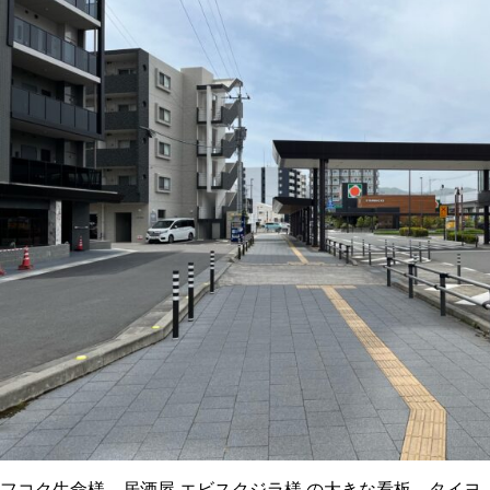
フコク生命
様、
居酒屋 エビスクジラ
様 の
大きな看板、タイヨ