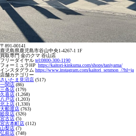
〒891-00141
鹿児島県鹿児島市谷山中央1-4267-1 1F
買取専門 金のクマ 谷山店
フリーダイヤル
tel:0800-300-1190
フォーミュラHP
https://kaitori-kinkuma.com/shops/taniyama/
インスタグラム
https://www.instagram.com/kaitori_senmon_/?hl=ja
店舗カテゴリー
さいたま見沼店
(517)
一関店
(86)
三条店
(179)
久喜店
(1,268)
八戸店
(1,203)
北上店
(1,330)
大船渡店
(763)
姶良店
(326)
宮古店
(5)
宮古本町店
(112)
山梨店
(7)
弘前店
(748)