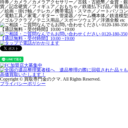
待券／カメラ／カメラアクセサリー／古銭・古紙幣／金貨・銀
貨／記念硬貨／フィギュア／おもちゃ／鉄道払下げ品／骨董品
／絵画・掛け軸／テレカ／携帯電話・スマホ／ノートパソコン
／電動工具／家電／ギター・管楽器／ゲーム機本体／鉄道模型
／ゴルフクラブ／テニス用品／スポーツウェア／洋酒全般 etc
Copyright © 買取専門金のクマ. All Rights Reserved.
プライバシーポリシー