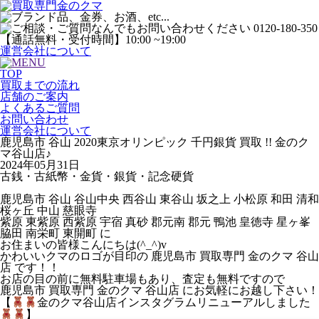
運営会社について
TOP
買取までの流れ
店舗のご案内
よくあるご質問
お問い合わせ
運営会社について
鹿児島市 谷山 2020東京オリンピック 千円銀貨 買取 !! 金のク
マ谷山店♪
2024年05月31日
古銭・古紙幣・金貨・銀貨・記念硬貨
鹿児島市 谷山 谷山中央 西谷山 東谷山 坂之上 小松原 和田 清和
桜ヶ丘 中山 慈眼寺
紫原 東紫原 西紫原 宇宿 真砂 郡元南 郡元 鴨池 皇徳寺 星ヶ峯
脇田 南栄町 東開町 に
お住まいの皆様こんにちは(^_^)v
かわいいクマのロゴが目印の 鹿児島市 買取専門 金のクマ 谷山
店 です！！
お店の目の前に無料駐車場もあり、査定も無料ですので
鹿児島市 買取専門 金のクマ 谷山店 にお気軽にお越し下さい！
【
金のクマ谷山店インスタグラム
リニューアル
しました
】