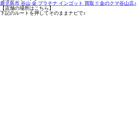
鹿児島市 谷山 金 プラチナ インゴット 買取 !! 金のクマ谷山店♪
【店舗の場所はこちら】
下記のルートを押してそのままナビで♪