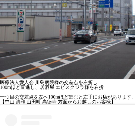
医療法人愛人会 川島病院
様の
交差点を左折
し
1
00mほど直進
し、
居酒屋 エビスクジラ様を右折
一つ目の交差点を左
へ
100mほど進むと左手にお店
があります
【中山 清和 山田町 高徳寺 方面からお越しのお客様】