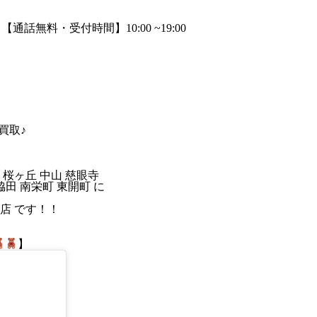
買取♪
 桜ヶ丘 中山 慈眼寺
脇田 南栄町 東開町 に
店 です！！
】