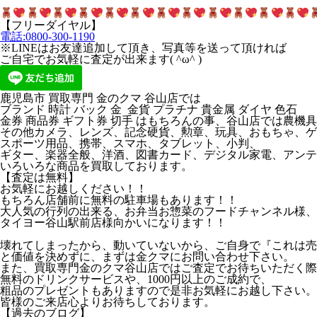
【フリーダイヤル】
電話:0800-300-1190
※LINEはお友達追加して頂き、写真等を送って頂ければ
ご自宅でお気軽に査定が出来ます( ^ω^ )
鹿児島市 買取専門 金のクマ 谷山店では
ブランド 時計 バック 金 金貨 プラチナ 貴金属 ダイヤ 色石
金券 商品券 ギフト券 切手 はもちろんの事、谷山店では農機
その他カメラ、レンズ、記念硬貨、勲章、玩具、おもちゃ、ゲ
スポーツ用品、携帯、スマホ、タブレット、小判、
ギター、楽器全般、洋酒、図書カード、デジタル家電、アンテ
いろいろな商品を買取しております。
【査定は無料】
お気軽にお越しください！！
もちろん店舗前に無料の駐車場もあります！！
大人気の行列の出来る、お弁当お惣菜のフードチャンネル様、カ
タイヨー谷山駅前店様向かいになります！！
壊れてしまったから、動いていないから、ご自身で『これは売
と価値を決めずに、まずは金クマにお問い合わせ下さい。
また、買取専門金のクマ谷山店ではご査定でお待ちいただく際
無料のドリンクサービスや、1000円以上のご成約で、
粗品のプレゼントもありますので是非お気軽にお越し下さい。
皆様のご来店心よりお待ちしております。
【過去のブログ】