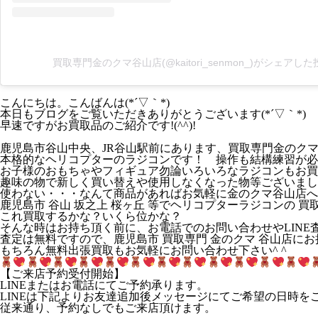
買取専門金のクマ谷山店(@kaitori_senmon_)がシェアした
こんにちは。こんばんは(*´▽｀*)
本日もブログをご覧いただきありがとうございます(*´▽｀*)
早速ですがお買取品のご紹介です!(^^)!
鹿児島市谷山中央、JR谷山駅前にあります、買取専門金のク
本格的なヘリコプターのラジコンです！ 操作も結構練習が必要み
お子様のおもちゃやフィギュア勿論いろいろなラジコンもお買
趣味の物で新しく買い替えや使用しなくなった物等ございました
使わない・・・なんて商品があればお気軽に金のクマ谷山店へ
鹿児島市 谷山 坂之上 桜ヶ丘 等でヘリコプターラジコンの 買取
これ買取するかな？いくら位かな？
そんな時はお持ち頂く前に、お電話でのお問い合わせやLINE査
査定は無料ですので、鹿児島市 買取専門 金のクマ 谷山店に
もちろん無料出張買取もお気軽にお問い合わせ下さい^ ^
【ご来店予約受付開始】
LINEまたはお電話にてご予約承ります。
LINEは下記よりお友達追加後メッセージにてご希望の日時を
従来通り、予約なしでもご来店頂けます。