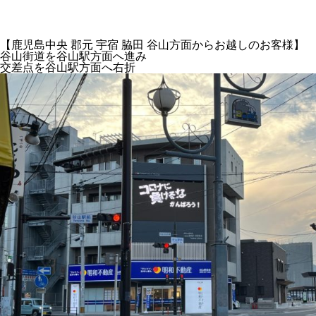
【鹿児島中央 郡元 宇宿 脇田 谷山方面からお越しのお客様】
谷山街道を谷山駅方面へ進み
交差点を谷山駅方面へ右折