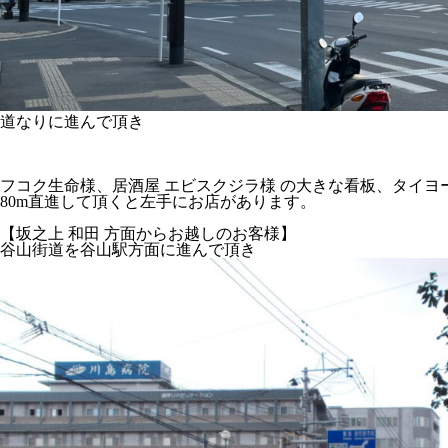
道なりに進んで頂き
フコク生命
様、
居酒屋 エビスクジラ
様 の
大きな看板、タイヨ
80m直進して頂くと左手にお店
があります。
【坂之上 和田 方面からお越しのお客様】
谷山街道を谷山駅方面に進んで頂き