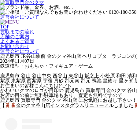
運営会社について
TOP
買取までの流れ
店舗のご案内
よくあるご質問
お問い合わせ
運営会社について
鹿児島市 JR谷山駅前 金のクマ谷山店 ヘリコプターラジコンの
2024年11月07日
鉄道模型・おもちゃ・フィギュア・ゲーム
鹿児島市 谷山 谷山中央 西谷山 東谷山 坂之上 小松原 和田 清和
紫原 東紫原 西紫原 宇宿 真砂 郡元南 郡元 鴨池 皇徳寺 星ヶ峯 
お住まいの皆様こんにちは(^_^)v
かわいいクマのロゴが目印の 鹿児島市 買取専門 金のクマ 谷山
お店の目の前に無料駐車場もあり、査定も無料ですので
鹿児島市 買取専門 金のクマ 谷山店 にお気軽にお越し下さい！
【
金のクマ谷山店インスタグラム
リニューアル
しました