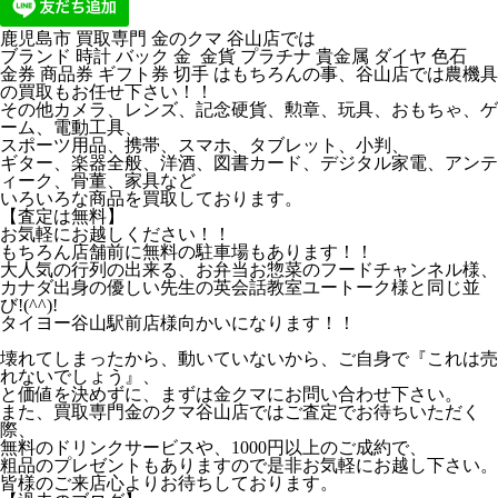
鹿児島市 買取専門 金のクマ 谷山店では
ブランド 時計 バック 金 金貨 プラチナ 貴金属 ダイヤ 色石
金券 商品券 ギフト券 切手 はもちろんの事、谷山店では農機具
の買取もお任せ下さい！！
その他カメラ、レンズ、記念硬貨、勲章、玩具、おもちゃ、ゲ
ーム、電動工具、
スポーツ用品、携帯、スマホ、タブレット、小判、
ギター、楽器全般、洋酒、図書カード、デジタル家電、アンテ
ィーク、骨董、家具など
いろいろな商品を買取しております。
【査定は無料】
お気軽にお越しください！！
もちろん店舗前に無料の駐車場もあります！！
大人気の行列の出来る、お弁当お惣菜のフードチャンネル様、
カナダ出身の優しい先生の英会話教室ユートーク様と同じ並
び!(^^)!
タイヨー谷山駅前店様向かいになります！！
壊れてしまったから、動いていないから、ご自身で『これは売
れないでしょう』、
と価値を決めずに、まずは金クマにお問い合わせ下さい。
また、買取専門金のクマ谷山店ではご査定でお待ちいただく
際、
無料のドリンクサービスや、1000円以上のご成約で、
粗品のプレゼントもありますので是非お気軽にお越し下さい。
皆様のご来店心よりお待ちしております。