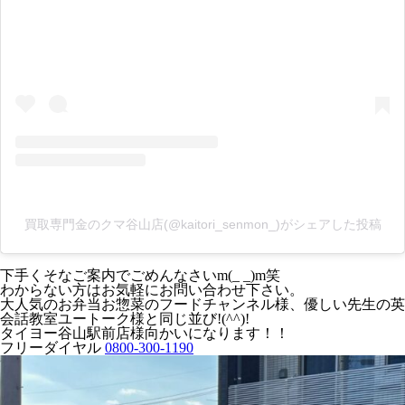
買取専門金のクマ谷山店(@kaitori_senmon_)がシェアした投稿
下手くそなご案内でごめんなさいm(_ _)m笑
わからない方はお気軽にお問い合わせ下さい。
大人気のお弁当お惣菜のフードチャンネル様、優しい先生の英
会話教室ユートーク様と同じ並び!(^^)!
タイヨー谷山駅前店様向かいになります！！
フリーダイヤル
0800-300-1190