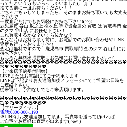
ってたという方もいらっしゃいました(; ･`д･´)
捨てる前に一度お持ちください！！
ごちゃごちゃしてしまったら、そのままお持ち頂いても大丈夫
ですので
一度査定だけでもお気軽にお持ち下さい!(^^)!
鹿児島市 谷山 坂之上 桜ヶ丘 等で貴金属の 買取 は 買取専門 金
のクマ 谷山店 にお任せ下さい！！
これ買取するかな？いくら位かな？
そんな時はお持ち頂く前に、お電話でのお問い合わせやLINE
査定も行っております(^^♪
査定は無料ですので、鹿児島市 買取専門 金のクマ 谷山店にお
持ち下さい！！
もちろん無料出張買取もお気軽にお問い合わせ下さい^ ^
🧸💖🧸💖🧸💖🧸💖🧸💖🧸💖🧸💖🧸💖🧸💖🧸💖🧸💖🧸💖🧸💖🧸💖
🧸💖 🧸💖🧸💖🧸💖🧸💖
【ご来店予約受付開始】
LINEまたはお電話にてご予約承ります。
LINEは下記よりお友達追加後メッセージにてご希望の日時を
ご連絡下さい。
従来通り、予約なしでもご来店頂けます。
🧸💖🧸💖🧸💖🧸💖🧸💖🧸💖🧸💖🧸💖🧸💖🧸💖🧸💖🧸💖🧸💖🧸💖
🧸💖 🧸💖🧸💖🧸💖🧸💖
【フリーダイヤル】
電話:0800-300-1190
※LINEはお友達追加して頂き、写真等を送って頂ければ
ご自宅でお気軽に査定が出来ます( ^ω^ )