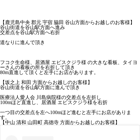
【鹿児島中央 郡元 宇宿 脇田 谷山方面からお越しのお客様】
谷山街道を谷山駅方面へ進み
交差点を谷山駅方面へ右折
道なりに進んで頂き
フコク生命
様、
居酒屋 エビスクジラ
様 の
大きな看板、タイヨ
ーさんの看板の所を右折
して頂き
80m直進して頂くと左手にお店
があります。
【坂之上 和田 方面からお越しのお客様】
谷山街道を谷山駅方面に進んで頂き
医療法人愛人会 川島病院
様の
交差点を左折
し
1
00mほど直進
し、
居酒屋 エビスクジラ様を右折
一つ目の交差点を左
へ
100mほど進むと左手にお店
がありま
す。
【中山 清和 山田町 高徳寺 方面からお越しのお客様】