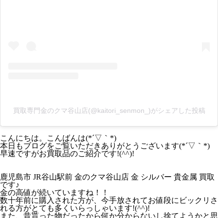
買取専門金のクマ谷山店(@kaitori_senmon_)がシェアした投稿
こんにちは。こんばんは(*´▽｀*)
本日もブログをご覧いただきありがとうございます(*´▽｀*)
早速ですがお買取品のご紹介です!(^^)!
鹿児島市 JR谷山駅前 金のクマ谷山店 金 シルバー 貴金属 買取
です♪
金の高値が続いていますね！！
数十年前に購入された方が、今手放されてお値段にビックリさ
れる方がとても多くいらっしゃいます!(^^)!
また、昔貰った物だったから何か分からないし捨てようかと思