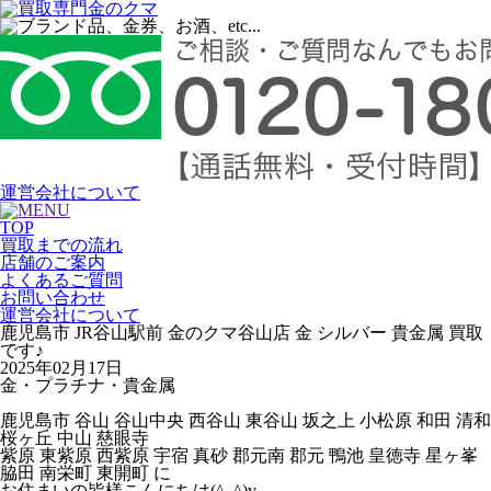
運営会社について
TOP
買取までの流れ
店舗のご案内
よくあるご質問
お問い合わせ
運営会社について
鹿児島市 JR谷山駅前 金のクマ谷山店 金 シルバー 貴金属 買取
です♪
2025年02月17日
金・プラチナ・貴金属
鹿児島市 谷山 谷山中央 西谷山 東谷山 坂之上 小松原 和田 清和
桜ヶ丘 中山 慈眼寺
紫原 東紫原 西紫原 宇宿 真砂 郡元南 郡元 鴨池 皇徳寺 星ヶ峯
脇田 南栄町 東開町 に
お住まいの皆様こんにちは(^_^)v