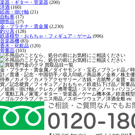
楽器・ギター・管楽器
(200)
洋酒
(160)
絵画・掛け軸
(21)
自転車
(17)
贈答品
(27)
金・プラチナ・貴金属
(2,230)
釣り具
(128)
鉄道模型・おもちゃ・フィギュア・ゲーム
(996)
音楽器機
(83)
香水・化粧品
(120)
骨董品
(103)
金・プラチナ・貴金属／ダイヤモンド・宝石／ブランド品／時
計／普通・記念・中国切手／収入印紙／商品券／金券／株主優
待券／カメラ／カメラアクセサリー／古銭・古紙幣／金貨・銀
貨／記念硬貨／フィギュア／おもちゃ／鉄道払下げ品／骨董品
／絵画・掛け軸／テレカ／携帯電話・スマホ／ノートパソコン
／電動工具／家電／ギター・管楽器／ゲーム機本体／鉄道模型
／ゴルフクラブ／テニス用品／スポーツウェア／洋酒全般 etc