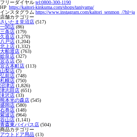
フリーダイヤル
tel:0800-300-1190
HP
https://kaitori-kinkuma.com/shops/taniyama/
インスタグラム
https://www.instagram.com/kaitori_senmon_/?hl=ja
店舗カテゴリー
さいたま見沼店
(517)
一関店
(86)
三条店
(179)
久喜店
(1,270)
八戸店
(1,204)
北上店
(1,332)
大船渡店
(763)
姶良店
(327)
宮古店
(5)
宮古本町店
(113)
山梨店
(7)
弘前店
(748)
札幌店
(750)
沼津店
(1,826)
津志田店
(651)
滝沢店
(33)
熊本光の森店
(545)
盛岡店
(580)
石巻店
(148)
紫波店
(964)
谷山店
(1,141)
青森東バイパス店
(504)
商品カテゴリー
アウトドア用品
(13)