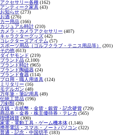
アクセサリー各種
(162)
アンティーク家具
(43)
お知らせ
(273)
お酒
(276)
カー用品
(166)
カジュアル時計
(210)
カメラ・カメラアクセサリー
(407)
キャラクターグッズ
(42)
コレクターズアイテム
(57)
スポーツ用品（ゴルフクラブ・テニス用品等）
(201)
その他
(613)
ダイヤモンド
(219)
ブランド品
(2,100)
ブランド時計
(965)
ブランド陶磁器
(24)
ブランド食器
(114)
プロ用・職人用道具
(124)
ミリタリー
(16)
モデルガン
(48)
万年筆・筆記用具
(49)
伝統工芸品
(196)
刀剣類
(29)
古銭・古紙幣・金貨・銀貨・記念硬貨
(729)
商品券・金券・株主優待券・テレカ
(565)
喫煙雑貨
(300)
家電・電動工具・ゲーム機本体
(1,146)
携帯電話・スマホ・ノートパソコン
(322)
普通・記念・中国切手
(183)