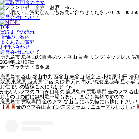
運営会社について
TOP
買取までの流れ
店舗のご案内
よくあるご質問
お問い合わせ
運営会社について
鹿児島市 JR谷山駅前 金のクマ谷山店 金 リング ネックレス 買
2024年12月07日
金・プラチナ・貴金属
鹿児島市 谷山 谷山中央 西谷山 東谷山 坂之上 小松原 和田 清和
紫原 東紫原 西紫原 宇宿 真砂 郡元南 郡元 鴨池 皇徳寺 星ヶ峯 
お住まいの皆様こんにちは(^_^)v
かわいいクマのロゴが目印の 鹿児島市 買取専門 金のクマ 谷山
お店の目の前に無料駐車場もあり、査定も無料ですので
鹿児島市 買取専門 金のクマ 谷山店 にお気軽にお越し下さい！
【
金のクマ谷山店インスタグラム
リニューアル
しました