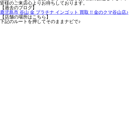
皆様のご来店心よりお待ちしております。
【過去のブログ】
鹿児島市 谷山 金 プラチナ インゴット 買取 !! 金のクマ谷山店♪
【店舗の場所はこちら】
下記のルートを押してそのままナビで♪