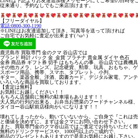
LINEは下記よりお友達追加後メッセージにてご希望の日時を
従来通り、予約なしでもご来店頂けます。
【フリーダイヤル】
電話:0800-300-1190
※LINEはお友達追加して頂き、写真等を送って頂ければ
ご自宅でお気軽に査定が出来ます( ^ω^ )
鹿児島市 買取専門 金のクマ 谷山店では
ブランド 時計 バック 金 金貨 プラチナ 貴金属 ダイヤ 色石
金券 商品券 ギフト券 切手 はもちろんの事、谷山店では農機
その他カメラ、レンズ、記念硬貨、勲章、玩具、おもちゃ、ゲ
スポーツ用品、携帯、スマホ、タブレット、小判、
ギター、楽器全般、洋酒、図書カード、デジタル家電、アンテ
いろいろな商品を買取しております。
【査定は無料】
お気軽にお越しください！！
もちろん店舗前に無料の駐車場もあります！！
大人気の行列の出来る、お弁当お惣菜のフードチャンネル様、カ
タイヨー谷山駅前店様向かいになります！！
壊れてしまったから、動いていないから、ご自身で『これは売
と価値を決めずに、まずは金クマにお問い合わせ下さい。
また、買取専門金のクマ谷山店ではご査定でお待ちいただく際
無料のドリンクサービスや、1000円以上のご成約で、
粗品のプレゼントもありますので是非お気軽にお越し下さい。