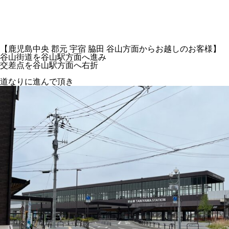
【鹿児島中央 郡元 宇宿 脇田 谷山方面からお越しのお客様】
谷山街道を谷山駅方面へ進み
交差点を谷山駅方面へ右折
道なりに進んで頂き