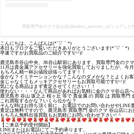
買取専門金のクマ谷山店(@kaitori_senmon_)がシェアした
こんにちは。こんばんは(*´▽｀*)
本日もブログをご覧いただきありがとうございます(*´▽｀*)
早速ですがお買取品のご紹介です!(^^)!
鹿児島市谷山中央、JR谷山駅前にあります、買取専門金のクマ谷
11月は貴金属アクセサリーを強化買取しておりましたが、今月も
もちろん精一杯お値段頑張ってます！！
金かな？イミテーションかな？こんなのダメかな？とよくお客
金じゃなくてもメッキアクセサリーもお買取可能です!(^^)!
気になる商品はまず査定させてください！！
使わない・・・なんて商品があればお気軽に金のクマ谷山店へ
鹿児島市 谷山 坂之上 桜ヶ丘 等で 貴金属 の 買取 は 買取専
これ買取するかな？いくら位かな？
そんな時はお持ち頂く前に、お電話でのお問い合わせやLINE査
査定は無料ですので、鹿児島市 買取専門 金のクマ 谷山店に
もちろん無料出張買取もお気軽にお問い合わせ下さい^ ^
【ご来店予約受付開始】
LINEまたはお電話にてご予約承ります。