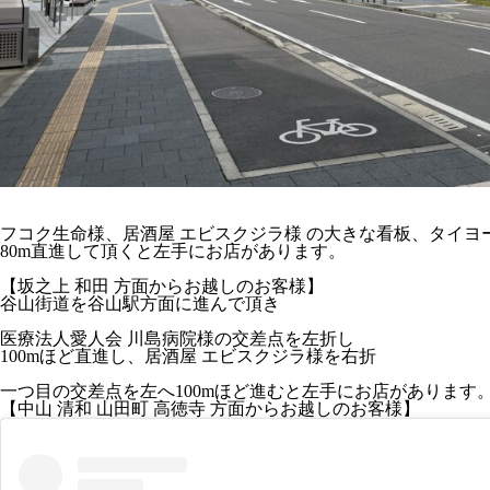
フコク生命
様、
居酒屋 エビスクジラ
様 の
大きな看板、タイヨ
80m直進して頂くと左手にお店
があります。
【坂之上 和田 方面からお越しのお客様】
谷山街道を谷山駅方面に進んで頂き
医療法人愛人会 川島病院
様の
交差点を左折
し
1
00mほど直進
し、
居酒屋 エビスクジラ様を右折
一つ目の交差点を左
へ
100mほど進むと左手にお店
があります
【中山 清和 山田町 高徳寺 方面からお越しのお客様】