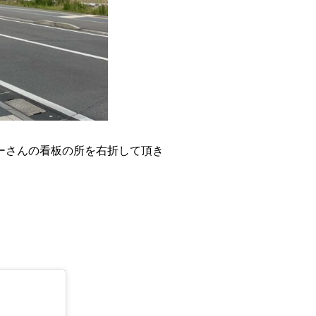
ーさんの看板の所を右折
して頂き
。