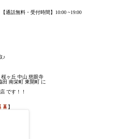
取♪
 桜ヶ丘 中山 慈眼寺
脇田 南栄町 東開町 に
店 です！！
】