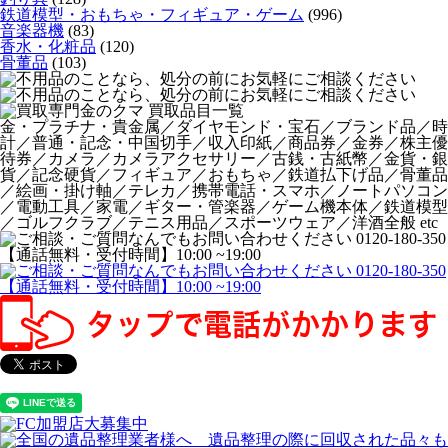
鉄道模型・おもちゃ・フィギュア・ゲーム
(996)
音楽器機
(83)
香水・化粧品
(120)
骨董品
(103)
金・プラチナ・貴金属／ダイヤモンド・宝石／ブランド品／時
計／普通・記念・中国切手／収入印紙／商品券／金券／株主優
待券／カメラ／カメラアクセサリー／古銭・古紙幣／金貨・銀
貨／記念硬貨／フィギュア／おもちゃ／鉄道払下げ品／骨董品
／絵画・掛け軸／テレカ／携帯電話・スマホ／ノートパソコン
／電動工具／家電／ギター・管楽器／ゲーム機本体／鉄道模型
／ゴルフクラブ／テニス用品／スポーツウェア／洋酒全般 etc