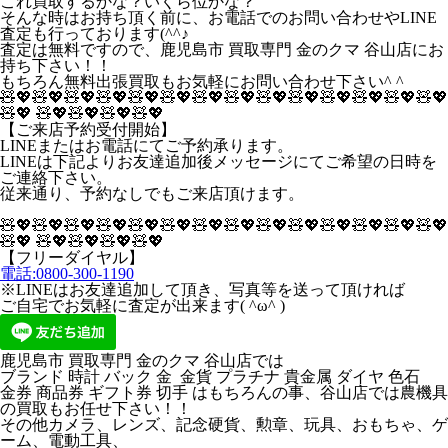
これ買取するかな？いくら位かな？
そんな時はお持ち頂く前に、お電話でのお問い合わせやLINE
査定も行っております(^^♪
査定は無料ですので、鹿児島市 買取専門 金のクマ 谷山店にお
持ち下さい！！
もちろん無料出張買取もお気軽にお問い合わせ下さい^ ^
🧸💖🧸💖🧸💖🧸💖🧸💖🧸💖🧸💖🧸💖🧸💖🧸💖🧸💖🧸💖🧸💖🧸💖
🧸💖 🧸💖🧸💖🧸💖🧸💖
【ご来店予約受付開始】
LINEまたはお電話にてご予約承ります。
LINEは下記よりお友達追加後メッセージにてご希望の日時を
ご連絡下さい。
従来通り、予約なしでもご来店頂けます。
🧸💖🧸💖🧸💖🧸💖🧸💖🧸💖🧸💖🧸💖🧸💖🧸💖🧸💖🧸💖🧸💖🧸💖
🧸💖 🧸💖🧸💖🧸💖🧸💖
【フリーダイヤル】
電話:0800-300-1190
※LINEはお友達追加して頂き、写真等を送って頂ければ
ご自宅でお気軽に査定が出来ます( ^ω^ )
鹿児島市 買取専門 金のクマ 谷山店では
ブランド 時計 バック 金 金貨 プラチナ 貴金属 ダイヤ 色石
金券 商品券 ギフト券 切手 はもちろんの事、谷山店では農機具
の買取もお任せ下さい！！
その他カメラ、レンズ、記念硬貨、勲章、玩具、おもちゃ、ゲ
ーム、電動工具、