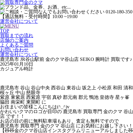
運営会社について
TOP
買取までの流れ
店舗のご案内
よくあるご質問
お問い合わせ
運営会社について
鹿児島市 JR谷山駅前 金のクマ谷山店 SEIKO 腕時計 買取です♪
2025年01月10日
カジュアル時計
鹿児島市 谷山 谷山中央 西谷山 東谷山 坂之上 小松原 和田 清和
桜ヶ丘 中山 慈眼寺
紫原 東紫原 西紫原 宇宿 真砂 郡元南 郡元 鴨池 皇徳寺 星ヶ峯
脇田 南栄町 東開町 に
お住まいの皆様こんにちは(^_^)v
かわいいクマのロゴが目印の 鹿児島市 買取専門 金のクマ 谷山
店 です！！
お店の目の前に無料駐車場もあり、査定も無料ですので
鹿児島市 買取専門 金のクマ 谷山店 にお気軽にお越し下さい！
【🧸🧸金のクマ谷山店インスタグラム
リニューアル
しました🧸