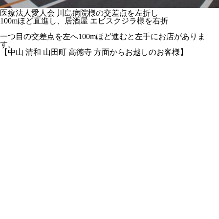
医療法人愛人会 川島病院
様の
交差点を左折
し
1
00mほど直進
し、
居酒屋 エビスクジラ様を右折
一つ目の交差点を左
へ
100mほど進むと左手にお店
がありま
す。
【中山 清和 山田町 高徳寺 方面からお越しのお客様】