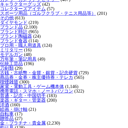
キャラクターグッズ
(42)
コレクターズアイテム
(57)
スポーツ用品（ゴルフクラブ・テニス用品等）
(201)
その他
(613)
ダイヤモンド
(219)
ブランド品
(2,100)
ブランド時計
(965)
ブランド陶磁器
(24)
ブランド食器
(114)
プロ用・職人用道具
(124)
ミリタリー
(16)
モデルガン
(48)
万年筆・筆記用具
(49)
伝統工芸品
(196)
刀剣類
(29)
古銭・古紙幣・金貨・銀貨・記念硬貨
(729)
商品券・金券・株主優待券・テレカ
(565)
喫煙雑貨
(300)
家電・電動工具・ゲーム機本体
(1,146)
携帯電話・スマホ・ノートパソコン
(322)
普通・記念・中国切手
(183)
楽器・ギター・管楽器
(200)
洋酒
(160)
絵画・掛け軸
(21)
自転車
(17)
贈答品
(27)
金・プラチナ・貴金属
(2,230)
釣り具
(128)