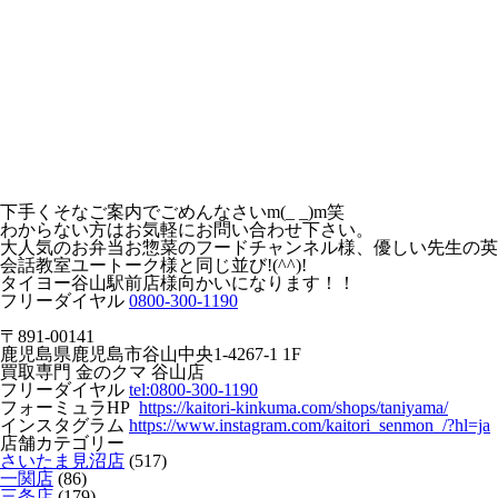
下手くそなご案内でごめんなさいm(_ _)m笑
わからない方はお気軽にお問い合わせ下さい。
大人気のお弁当お惣菜のフードチャンネル様、優しい先生の英
会話教室ユートーク様と同じ並び!(^^)!
タイヨー谷山駅前店様向かいになります！！
フリーダイヤル
0800-300-1190
〒891-00141
鹿児島県鹿児島市谷山中央1-4267-1 1F
買取専門 金のクマ 谷山店
フリーダイヤル
tel:0800-300-1190
フォーミュラHP
https://kaitori-kinkuma.com/shops/taniyama/
インスタグラム
https://www.instagram.com/kaitori_senmon_/?hl=ja
店舗カテゴリー
さいたま見沼店
(517)
一関店
(86)
三条店
(179)