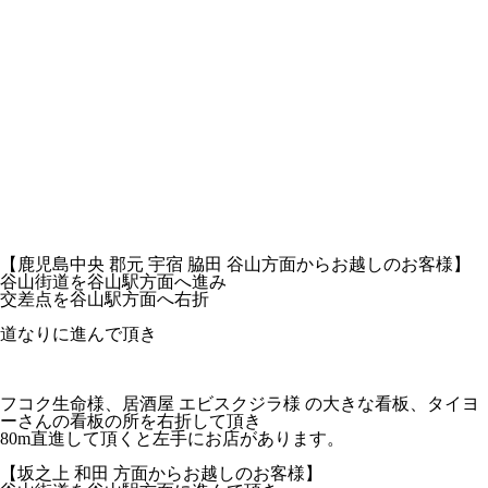
【鹿児島中央 郡元 宇宿 脇田 谷山方面からお越しのお客様】
谷山街道を谷山駅方面へ進み
交差点を谷山駅方面へ右折
道なりに進んで頂き
フコク生命
様、
居酒屋 エビスクジラ
様 の
大きな看板、タイヨ
ーさんの看板の所を右折
して頂き
80m直進して頂くと左手にお店
があります。
【坂之上 和田 方面からお越しのお客様】