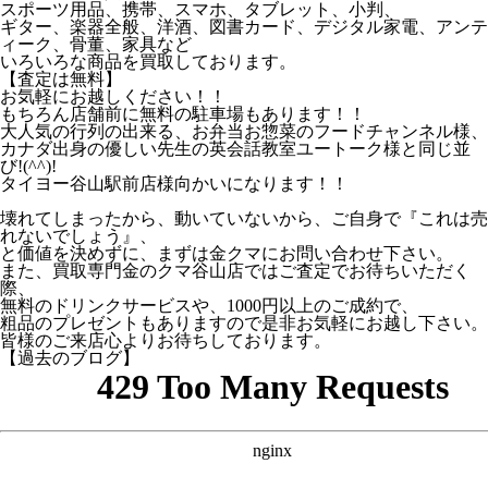
スポーツ用品、携帯、スマホ、タブレット、小判、
ギター、楽器全般、洋酒、図書カード、デジタル家電、アンテ
ィーク、骨董、家具など
いろいろな商品を買取しております。
【査定は無料】
お気軽にお越しください！！
もちろん店舗前に無料の駐車場もあります！！
大人気の行列の出来る、お弁当お惣菜のフードチャンネル様、
カナダ出身の優しい先生の英会話教室ユートーク様と同じ並
び!(^^)!
タイヨー谷山駅前店様向かいになります！！
壊れてしまったから、動いていないから、ご自身で『これは売
れないでしょう』、
と価値を決めずに、まずは金クマにお問い合わせ下さい。
また、買取専門金のクマ谷山店ではご査定でお待ちいただく
際、
無料のドリンクサービスや、1000円以上のご成約で、
粗品のプレゼントもありますので是非お気軽にお越し下さい。
皆様のご来店心よりお待ちしております。
【過去のブログ】