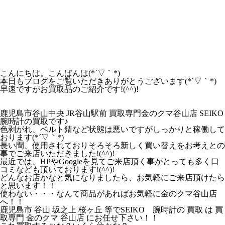
こんにちは。こんばんは(*´▽｀*)
本日もブログをご覧いただきありがとうございます(*´▽｀*)
早速ですがお買取品のご紹介です!(^^)!
鹿児島市谷山中央 JR谷山駅前 買取専門金のクマ谷山店 SEIKO
腕時計の買取です♪
色剥がれ、ベルト錆など状態は悪いですがしっかりと稼働して
おります(*´▽｀*)
長い間、使用されておりそろそろ新しく買い替えをお考えとの
事でご来店いただきました!(^^)!
最近では、HPやGoogleを見てご来店頂く事がとっても多く口
コミなども頂いております!(^^)!
どんなお店かなと気になりましたら、お気軽にご来店頂けたら
と思います！！
使わない・・・なんて商品があればお気軽に金のクマ谷山店
へ！！
鹿児島市 谷山 坂之上 桜ヶ丘 等でSEIKO 腕時計の 買取 は 買
取専門 金のクマ 谷山店 にお任せ下さい！！