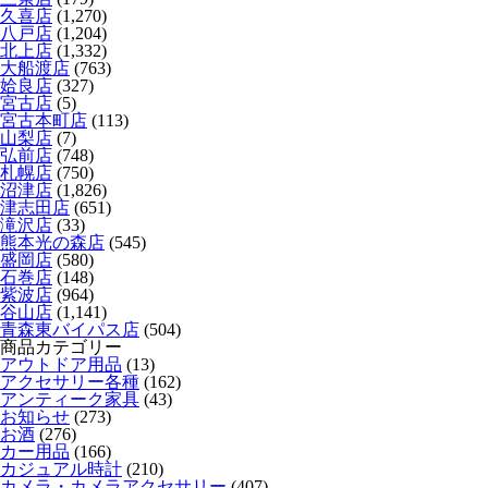
久喜店
(1,270)
八戸店
(1,204)
北上店
(1,332)
大船渡店
(763)
姶良店
(327)
宮古店
(5)
宮古本町店
(113)
山梨店
(7)
弘前店
(748)
札幌店
(750)
沼津店
(1,826)
津志田店
(651)
滝沢店
(33)
熊本光の森店
(545)
盛岡店
(580)
石巻店
(148)
紫波店
(964)
谷山店
(1,141)
青森東バイパス店
(504)
商品カテゴリー
アウトドア用品
(13)
アクセサリー各種
(162)
アンティーク家具
(43)
お知らせ
(273)
お酒
(276)
カー用品
(166)
カジュアル時計
(210)
カメラ・カメラアクセサリー
(407)