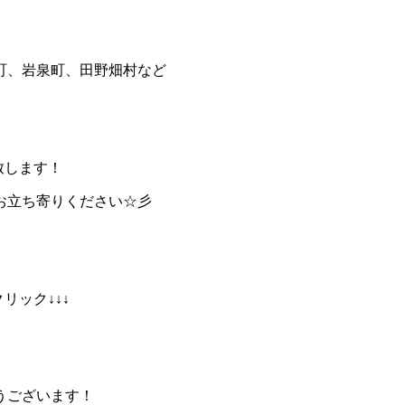
町、岩泉町、田野畑村など
致します！
お立ち寄りください☆彡
リック↓↓↓
うございます！