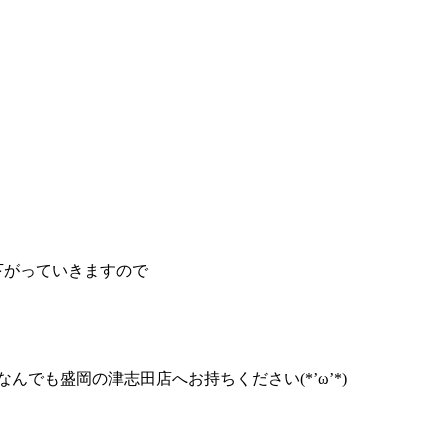
段が下がっていきますので
でも盛岡の津志田店へお持ちください(*’ω’*)