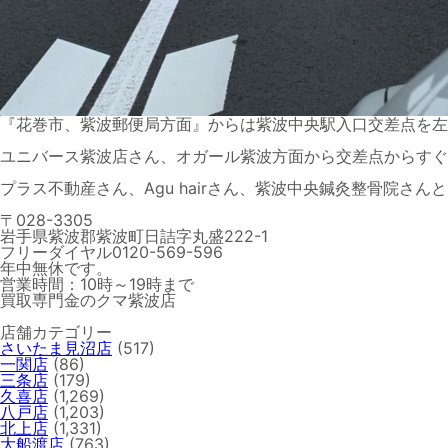
『花巻市、紫波郵便局方面』からは
紫波中央駅入口交差点
を左
ユニバース紫波店さん、オガール紫波方面から交差点からすぐ
プラス不動産さん、Agu hairさん、紫波中央鍼灸整骨院さ
〒028-3305
岩手県紫波郡紫波町日詰字丸盛222-1
フリーダイヤル0120-569-596
年中無休です。
営業時間：10時～19時まで
買取専門金のクマ紫波店
店舗カテゴリー
さいたま見沼店
(517)
一関店
(86)
三条店
(179)
久喜店
(1,269)
八戸店
(1,203)
北上店
(1,331)
大船渡店
(763)