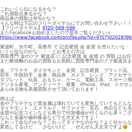
これいくら位になるかな？
これ買取出来るかな？
商品券の買取は何%かな？
そんな時は下記のフリーダイヤルにてお問い合わせ下さい！！
【フリーダイヤル】
0120-569-596
またFacebookも始めましたので是非ご覧ください♬
https://www.facebook.com/profile.php?id=615710202819
紫波町、矢巾町、花巻市 で 記念硬貨 金 金貨 を売りたいな・
いくら位なのかな・・・とお考えの方は
買取専門 金のクマ 紫波店 に 記念硬貨 金 金貨 の 買取 はお
また断捨離のお品の買取もお気軽に買取専門金のクマ紫波店まで(
金、プラチナ、ダイヤモンド、金貨、記念硬貨、ブランド品、
切手、中国切手、金券、商品券、カメラ、レンズ、アクセサリ
タブレット、玩具、おもちゃ、ゲーム、電動工具、スポーツ用
デジタル家電、アンティーク、骨董、iPhone、iPad、イヤ
あらゆる物を高価買取させて頂いております！
例えば、、、
金やプラチナなど貴金属は壊れていても変色していてもどんな
ダイヤモンド、エメラルド、サファイヤ、宝石、色石なども当
金貨や記念コインなども希少で付加価値が付くものも多々ござ
なんと金歯や歯科板金などでも大丈夫ですよ！
これって金なのかな？これってダイヤなのかな？よく分からな
変色してるけど、、少ないけど、、ぜんぜん大丈夫ですよ