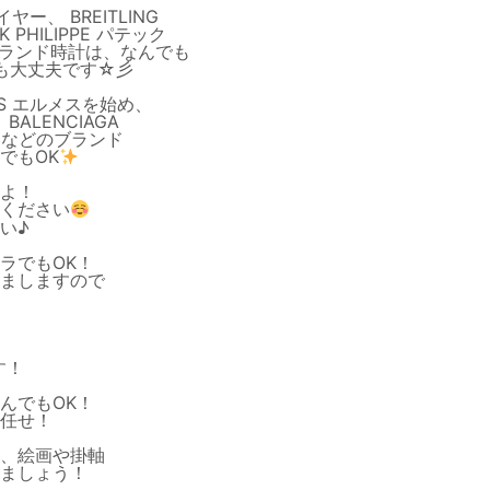
ヤー、 BREITLING
 PHILIPPE パテック
などブランド時計は、なんでも
でも大丈夫です☆彡
RMES エルメスを始め、
BALENCIAGA
、 などのブランド
でもOK
よ！
ください
い♪
ラでもOK！
ましますので
す！
んでもOK！
任せ！
、絵画や掛軸
ましょう！