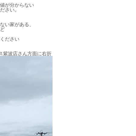
値が分からない
ださい。
ない家がある、
ど
ください
ス紫波店さん方面に右折