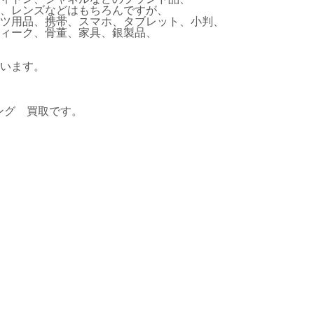
、レンズなどはもちろんですが、
ツ用品、携帯、スマホ、タブレット、小判、
ィーク、骨董、家具、銀製品、
います。
ーコング 買取です。