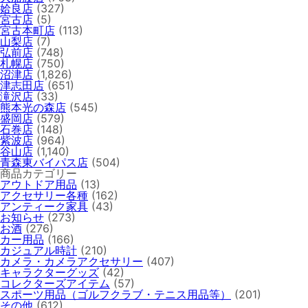
姶良店
(327)
宮古店
(5)
宮古本町店
(113)
山梨店
(7)
弘前店
(748)
札幌店
(750)
沼津店
(1,826)
津志田店
(651)
滝沢店
(33)
熊本光の森店
(545)
盛岡店
(579)
石巻店
(148)
紫波店
(964)
谷山店
(1,140)
青森東バイパス店
(504)
商品カテゴリー
アウトドア用品
(13)
アクセサリー各種
(162)
アンティーク家具
(43)
お知らせ
(273)
お酒
(276)
カー用品
(166)
カジュアル時計
(210)
カメラ・カメラアクセサリー
(407)
キャラクターグッズ
(42)
コレクターズアイテム
(57)
スポーツ用品（ゴルフクラブ・テニス用品等）
(201)
その他
(612)