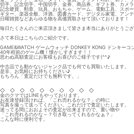
切手、記念切手、中国切手、金券、商品券、ギフト券、カメラ
記念硬貨、勲章、玩具、おもちゃ、ゲーム、電動工具、スポー
ギター、楽器全般、洋酒、図書カード、デジタル家電、アンテ
日曜雑貨などあらゆる物を高価買取させて頂いております！
毎日たくさんのご来店頂きまして皆さま本当にありがとうござ
さて本日はこちらのご紹介です。
GAME&WATCH ゲームウォッチ DONKEY KONG ドンキ
40年程前のゲーム機！懐かしすぎます！！
思わぬ高額査定にお客様もお喜びのご様子です(^^♪
中古品でも動かないジャンク品でも何でも買取いたします。
是非、お気軽にお持ちください♪
もちろん「査定だけでも無料です。」
◇ ◇ ◇ ◇ ◇ ◇ ◇ ◇ ◇ ◇
金のクマではLINEもやっております。
お友達登録頂ければ、「これ売れるかな？」の時に
写真を撮って送ってください。これだけで査定いたします。
迷ってる間におおよその査定が出来ますので、重い物や
「これ売れるのかな～？引き取ってくれるかなぁ？」
こんな時に便利です。