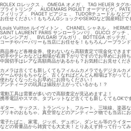
ROLEX ロレックス 、 OMEGA オメガ 、 TAG HEUER タグホイ
ブライトリング 、 AUDEMARS PIGUET オーデマピゲ、PATEK
フィリップ 、 PIAGET ピアジェ 、 TUDORチュードル 
お任せください！もちろんGショックやSEIKOなど国産時計
Louis Vuitton ルイヴィトン 、 CHANEL シャネル 、 HE
SAINT LAURENT PARIS サンローランパリ、GUCCI グッチ 、 
バレンシアガ 、 BVLGARI ブルガリ 、BOTTEGA ボッテガ
コーチやバーバリーも当店にお任せを！もちろんノーブランド
商品券など各種金券、使わないなら高額査定で現金化できます
切手やテレカなどは相場が右肩下がりですのでお早めにお持ち
中国切手はレアな高額商品があるかも？お気軽にお見せくださ
カメラは古くても新しくてもフィルムカメラでもデジタルカメ
ゲームやおもちゃなど、古くなればどんどん相場は下がってし
使わなくなったらお早めにお持ちください！
アンティークの玩具は値段が上がっているかも！？
電動工具は需要が多いので高額査定が見込めますよ！
携帯電話やスマホ、タブレットなど古くても新しくてもOKで
ギター、サックス、トランペット、フルート、三味線、楽器な
ブリキのおもちゃ、真空管などのアンティーク物でも当店にお
電子たばこ、家電、ジッポ、デュポン、ダンヒル等のライター
などの骨董品から雑貨でも大丈夫！とりあえず持って行ってみ