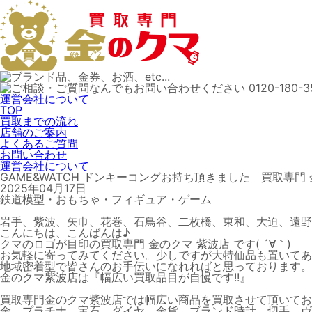
運営会社について
TOP
買取までの流れ
店舗のご案内
よくあるご質問
お問い合わせ
運営会社について
GAME&WATCH ドンキーコングお持ち頂きました 買取専門 
2025年04月17日
鉄道模型・おもちゃ・フィギュア・ゲーム
岩手、紫波、矢巾、花巻、石鳥谷、二枚橋、東和、大迫、遠野
こんにちは、こんばんは♪
クマのロゴが目印の買取専門 金のクマ 紫波店 です( ´∀｀)
お気軽に寄ってみてください。少しですが大特価品も置いてあ
地域密着型で皆さんのお手伝いになれればと思っております。
金のクマ紫波店は『幅広い買取品目が自慢です!!』
買取専門金のクマ紫波店では幅広い商品を買取させて頂いてお
金、プラチナ、宝石、ダイヤ、金貨、ブランド時計、切手、ヴ