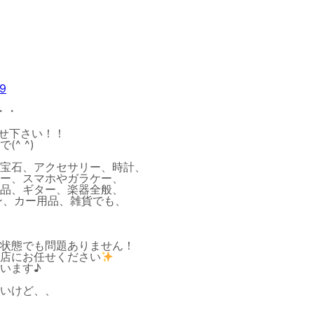
69
・・
任せ下さい！！
^ ^)
宝石、アクセサリー、時計、
ー、スマホやガラケー、
品、ギター、楽器全般、
ホン、カー用品、雑貨でも、
状態でも問題ありません！
店にお任せください
います♪
いけど、、