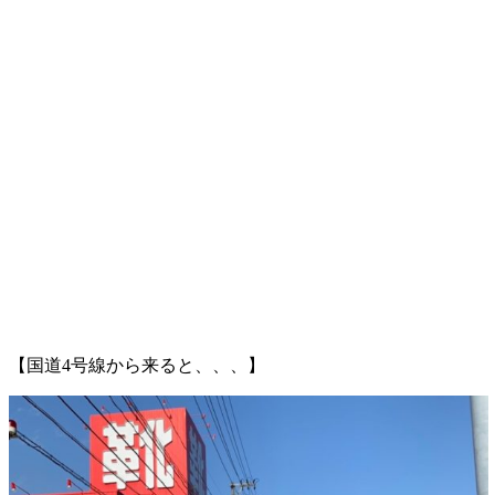
【国道4号線から来ると、、、】