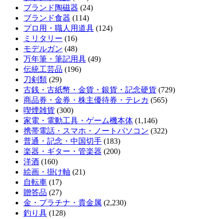
ブランド陶磁器
(24)
ブランド食器
(114)
プロ用・職人用道具
(124)
ミリタリー
(16)
モデルガン
(48)
万年筆・筆記用具
(49)
伝統工芸品
(196)
刀剣類
(29)
古銭・古紙幣・金貨・銀貨・記念硬貨
(729)
商品券・金券・株主優待券・テレカ
(565)
喫煙雑貨
(300)
家電・電動工具・ゲーム機本体
(1,146)
携帯電話・スマホ・ノートパソコン
(322)
普通・記念・中国切手
(183)
楽器・ギター・管楽器
(200)
洋酒
(160)
絵画・掛け軸
(21)
自転車
(17)
贈答品
(27)
金・プラチナ・貴金属
(2,230)
釣り具
(128)