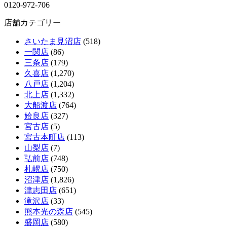
0120-972-706
店舗カテゴリー
さいたま見沼店
(518)
一関店
(86)
三条店
(179)
久喜店
(1,270)
八戸店
(1,204)
北上店
(1,332)
大船渡店
(764)
姶良店
(327)
宮古店
(5)
宮古本町店
(113)
山梨店
(7)
弘前店
(748)
札幌店
(750)
沼津店
(1,826)
津志田店
(651)
滝沢店
(33)
熊本光の森店
(545)
盛岡店
(580)