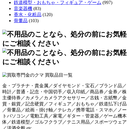
鉄道模型・おもちゃ・フィギュア・ゲーム
(997)
音楽器機
(83)
香水・化粧品
(120)
骨董品
(103)
金・プラチナ・貴金属／ダイヤモンド・宝石／ブランド品／
時計／普通・記念・中国切手／収入印紙／商品券／金券／株
主優待券／カメラ／カメラアクセサリー／古銭・古紙幣／金
貨・銀貨／記念硬貨／フィギュア／おもちゃ／鉄道払下げ品
／骨董品／絵画・掛け軸／テレカ／携帯電話・スマホ／ノー
トパソコン／電動工具／家電／ギター・管楽器／ゲーム機本
体／鉄道模型／ゴルフクラブ／テニス用品／スポーツウェア
／洋酒全般 etc