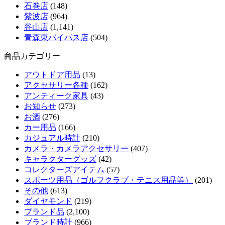
石巻店
(148)
紫波店
(964)
谷山店
(1,141)
青森東バイパス店
(504)
商品カテゴリー
アウトドア用品
(13)
アクセサリー各種
(162)
アンティーク家具
(43)
お知らせ
(273)
お酒
(276)
カー用品
(166)
カジュアル時計
(210)
カメラ・カメラアクセサリー
(407)
キャラクターグッズ
(42)
コレクターズアイテム
(57)
スポーツ用品（ゴルフクラブ・テニス用品等）
(201)
その他
(613)
ダイヤモンド
(219)
ブランド品
(2,100)
ブランド時計
(966)