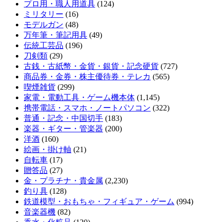
プロ用・職人用道具
(124)
ミリタリー
(16)
モデルガン
(48)
万年筆・筆記用具
(49)
伝統工芸品
(196)
刀剣類
(29)
古銭・古紙幣・金貨・銀貨・記念硬貨
(727)
商品券・金券・株主優待券・テレカ
(565)
喫煙雑貨
(299)
家電・電動工具・ゲーム機本体
(1,145)
携帯電話・スマホ・ノートパソコン
(322)
普通・記念・中国切手
(183)
楽器・ギター・管楽器
(200)
洋酒
(160)
絵画・掛け軸
(21)
自転車
(17)
贈答品
(27)
金・プラチナ・貴金属
(2,230)
釣り具
(128)
鉄道模型・おもちゃ・フィギュア・ゲーム
(994)
音楽器機
(82)