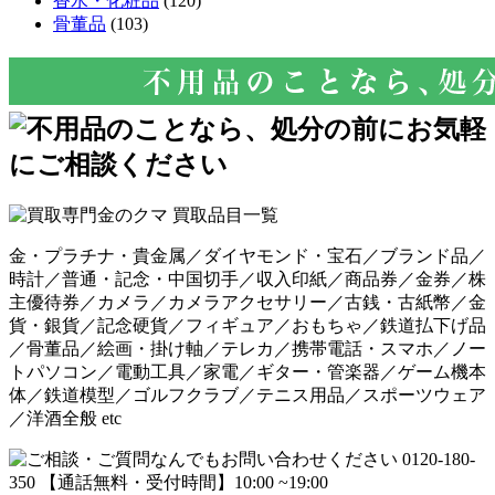
香水・化粧品
(120)
骨董品
(103)
金・プラチナ・貴金属／ダイヤモンド・宝石／ブランド品／
時計／普通・記念・中国切手／収入印紙／商品券／金券／株
主優待券／カメラ／カメラアクセサリー／古銭・古紙幣／金
貨・銀貨／記念硬貨／フィギュア／おもちゃ／鉄道払下げ品
／骨董品／絵画・掛け軸／テレカ／携帯電話・スマホ／ノー
トパソコン／電動工具／家電／ギター・管楽器／ゲーム機本
体／鉄道模型／ゴルフクラブ／テニス用品／スポーツウェア
／洋酒全般 etc