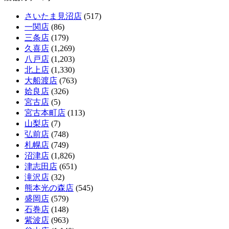
さいたま見沼店
(517)
一関店
(86)
三条店
(179)
久喜店
(1,269)
八戸店
(1,203)
北上店
(1,330)
大船渡店
(763)
姶良店
(326)
宮古店
(5)
宮古本町店
(113)
山梨店
(7)
弘前店
(748)
札幌店
(749)
沼津店
(1,826)
津志田店
(651)
滝沢店
(32)
熊本光の森店
(545)
盛岡店
(579)
石巻店
(148)
紫波店
(963)