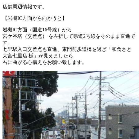
店舗周辺情報です。
【岩槻IC方面から向かうと】
岩槻IC方面（国道16号線）から
宮ケ谷塔（交差点）
を
左折
して県道2号線をそのまま直進で
す。
七里駅入口交差点も直進、東門前歩道橋を過ぎ「和食さと
大宮七里店 様」が見えましたら
右に曲がる心構えをお願い致します。