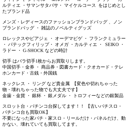
ルティエ ・サマンサタバサ・ マイケルコース をはじめとし
たブランド品
メンズ・レディースのファッションブランドバッグ 、ノン
ブランドバッグ ・ 雑誌のノベルティグッズ
ロレックスやピアジェ ・ オーデマピゲ ・ フランクミュラー
・ パテックフィリップ・ オメガ ・カルティエ ・ SEIKO ・
ラドー ・ G-SHOCK などの時計
切手 はバラ切手1枚からお買取りします。
中国切手・金券 ・ 商品券・図書カード・クオカード・テレ
ホンカード・古銭・外国銭
ネックレス ・ リング など貴金属 【変色や切れちゃった
物・壊れちゃった物でも大丈夫です】
金歯・金貨 ・ 銀杯 ・ 銀メダル ・ トロフィーなどの銀製品
スロット台・パチンコ台探してます！！ 【古いパチスロ・
パチンコ台も買取OK】
不要になった家パチ・家スロ・リールだけ・パネルだけ、動
かない、壊れていても買取してます。