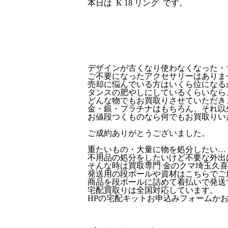
本日は K 18 リング です。
デザインが古くなり使わなくなった・
ご不要になったアクセサリーはありま
売却に悩んでいる方はいくら位になるか
タンスの肥やしにしているくらいなら、
どんな物でもお買取りさせていただき
金・銀・プラチナはもちろん、それ以外
お値段つくものなら何でもお買取りい
ご成約ありがとうございました。
重たいもの・大量に物を処分したい…
不用品の処分をしたいけど不要な外出
そんな時は買取専門 金のクマ埼玉久喜
発送用の段ボールや資材はこちらでご用意
商品を段ボールに詰めて着払いで発送
宅配買取りは全国対応しています。
HPの宅配キットお申込みフォームか