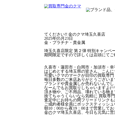
TOP
買
てください!! 金のクマ埼玉久喜店
2025年05月23日
金・プラチナ・貴金属
埼玉久喜店限定 第２弾 特別キャンペー
期間限定ですので詳しくは店頭にてご確認
久喜市・蓮田市・白岡市・加須市・幸
はじめとする埼玉県の皆さん、こんに
可愛いクマのマークが目印の買取専門 
毎日多数のご来店ありがとうございま
ブランドや貴金属しか売れないんでし
なーんでもお買取りしちゃいますよ(^^
頂き物や、ご不用品、壊れている物まで
捨てちゃうくらいなら気軽に 買取専門
査定中にお待ちの間フリードリンクも
ご成約者様全員にボックスティッシュや
朝10：00から夜19：00まで営業
金のクマ埼玉久喜店、今日も元気に営