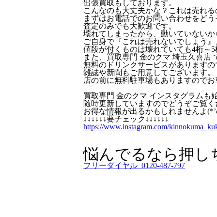
出張買取もしております。
こんなのも大丈夫かな？これは売れる
まずはお電話でのお問い合わせをどう
査定のみでも大歓迎です。
壊れてしまったから、動いていないか
ご自身で『これは売れないでしょう』
値段が付くものは壊れていても4桁～5
また、買取専門 金のクマ 埼玉久喜店
無料のドリンクサービスがありますの
雑誌や新聞もご用意してございます。
店の前に無料駐車場もありますのでお
買取専門 金のクマ インスタグラムも
随時更新していますのでどうぞご覧く
お得な情報が出るかもしれませんよ(*’ω
↓↓↓↓↓↓要チェック↓↓↓↓↓↓
https://www.instagram.com/kinnokuma_kuki
悩んでるなら押し
フリーダイヤル 0120-487-797