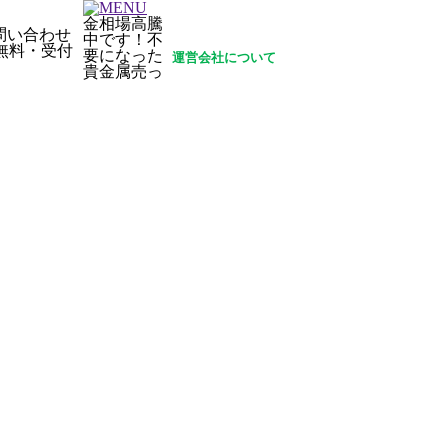
金相場高騰
中です！不
要になった
運営会社について
貴金属売っ
質問
お問い合わせ