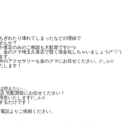
ちぎれたり壊れてしまったなどの理由で
せんか？
査定のみのご相談も大歓迎です(^^)/
金のクマ埼玉久喜店で賢く現金化しちゃいましょう(*’▽’)
ます。
のアクセサリーも金のクマにお任せください。(^_-)-☆
たします！
は控えたい…
店 宅配買取にお任せください！
いたします(^_-)-☆
するだけです！
お電話よりご依頼ください。