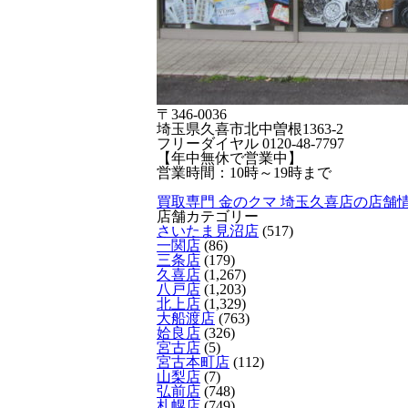
〒346-0036
埼玉県久喜市北中曽根1363-2
フリーダイヤル 0120-48-7797
【年中無休で営業中】
営業時間：10時～19時まで
買取専門 金のクマ 埼玉久喜店の店舗
店舗カテゴリー
さいたま見沼店
(517)
一関店
(86)
三条店
(179)
久喜店
(1,267)
八戸店
(1,203)
北上店
(1,329)
大船渡店
(763)
姶良店
(326)
宮古店
(5)
宮古本町店
(112)
山梨店
(7)
弘前店
(748)
札幌店
(749)