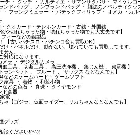
 コーチ ・ グッチ ・ カルティエ ・サマンサタバサ・ マイケ
ンドバッグ 、ノンブランドバッグ ・ 雑誌のノベルティグッ
 フランクミュラー ・ パテックフィリップ・ オメガ ・カルティエ 
す。
ード・クオカード・テレホンカード・古銭・外国銭
【変色や切れちゃった物・壊れちゃった物でも大丈夫です】
トロフィーなどの銀製品
！ 【古いパチスロ・パチンコ台も買取OK】
だけ・パネルだけ、動かない、壊れていても買取してます。
ません。
ご対応になります。
カメラ ・ デジタルカメラ
磨工具 、切断工具 、 高圧洗浄機 、 集じん機 、 発電機 】
、 トランペット 、 フルート 、 サックス などなんでも】
・64などのゲームハード・ ゲームソフト
家具 ・ 着物 ・ 和装小物
ーなどの色石 ・ 真珠・ ダイヤモンド
ンド食器
の家電
ちゃ【ゴジラ、仮面ライダー、リカちゃんなどなんでも】
煙グッズ
ください!(^^)!