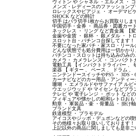
ヴィトン や シャネル ・エルメス ・
メンズ・レディースのファッションブラ
ロレックスやピアジェ ・ オーデマピゲ ・
SHOCK などの時計
切手 はバラ切手1枚からお買取りしま
中国切手・金券 ・ 商品券・図書カ
ネックレス ・ リング など貴金属 
金歯や金貨 ・ 銀杯 ・ 銀メダル ・ 
スロット台・パチンコ台探してます！
不要になった家パチ・家スロ・リール
どんな状態でも処分費用は一切かかり
パチンコ・スロットは持ち込みのみの
カメラ・ カメラレンズ ・ コンパクト
電動工具 【インパクトドライバー 、 研
楽器 【 ギター 、 ベース 、 ドラム 
ニンテンドースイッチやPS5 ・ 3DS
カーナビなどのカー用品・アンティーク
珊瑚 ・ エメラルドやサファイア ルビ
ウエッジウッド や マイセン などブラ
テレビ や 電子レンジ ・ ポット など
フィギュアや懐かしの昭和レトロおも
勲章 ・ 軍装品・壷 ・骨董品 ・ 掛け軸
ブランド文具
鉄道模型 ・ プラモデル
アイコスやジッポ・デュポンなどの喫
その他様々お取り扱いしております！
上記以外の商品に関しましても是非ご相談