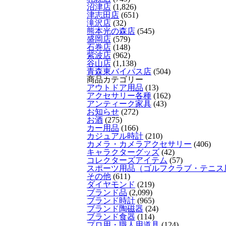
沼津店
(1,826)
津志田店
(651)
滝沢店
(32)
熊本光の森店
(545)
盛岡店
(579)
石巻店
(148)
紫波店
(962)
谷山店
(1,138)
青森東バイパス店
(504)
商品カテゴリー
アウトドア用品
(13)
アクセサリー各種
(162)
アンティーク家具
(43)
お知らせ
(272)
お酒
(275)
カー用品
(166)
カジュアル時計
(210)
カメラ・カメラアクセサリー
(406)
キャラクターグッズ
(42)
コレクターズアイテム
(57)
スポーツ用品（ゴルフクラブ・テニス
その他
(611)
ダイヤモンド
(219)
ブランド品
(2,099)
ブランド時計
(965)
ブランド陶磁器
(24)
ブランド食器
(114)
プロ用・職人用道具
(124)