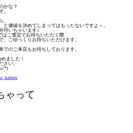
のかな？
ぞ。
ら、
、と価値を決めてしまってはもったないですよ～。
桁付いちゃいます♪
 ではご査定でお待ちいただく際
で、ごゆっくりお待ちいただけます。
車でのご来店もお待ちしております。
始めました！
ださい。
’*)
_kaitori/
ちゃって