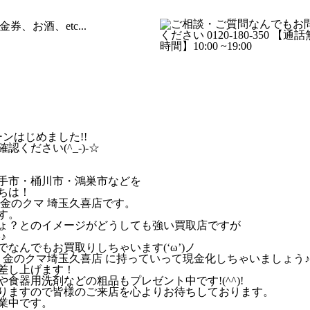
取までの流れ
店舗のご案内
よくあるご
ンはじめました!!
ください(^_-)-☆
手市・桶川市・鴻巣市などを
ちは！
金のクマ 埼玉久喜店です。
す。
ょ？とのイメージがどうしても強い買取店ですが
♪
なんでもお買取りしちゃいます(‘ω’)ノ
 金のクマ埼玉久喜店 に持っていって現金化しちゃいましょう♪
差し上げます！
食器用洗剤などの粗品もプレゼント中です!(^^)!
しておりますので皆様のご来店を心よりお待ちしております。
業中です。