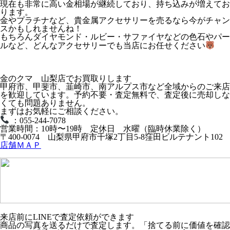
現在も非常に高い金相場が継続しており、持ち込みが増えてお
ります。
金やプラチナなど、貴金属アクセサリーを売るなら今がチャン
スかもしれませんね！
もちろんダイヤモンド・ルビー・サファイヤなどの色石やパー
ルなど、どんなアクセサリーでも当店にお任せください
金のクマ 山梨店でお買取りします
甲府市、甲斐市、韮崎市、南アルプス市など全域からのご来店
を歓迎しています。予約不要・査定無料で、査定後に売却しな
くても問題ありません。
まずはお気軽にご相談ください。
：055-244-7078
営業時間：10時〜19時 定休日 水曜（臨時休業除く）
〒400-0074 山梨県甲府市千塚2丁目5-8窪田ビルテナント102
店舗ＭＡＰ
来店前にLINEで査定依頼ができます
商品の写真を送るだけで査定します。「捨てる前に価値を確認