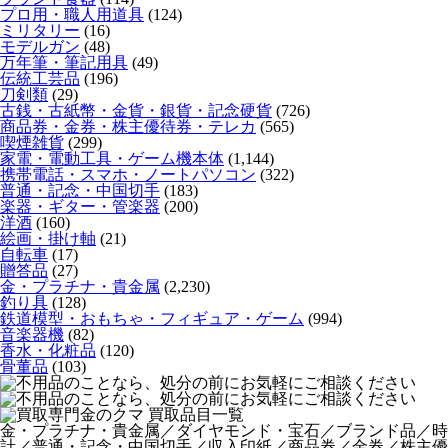
プロ用・職人用道具
(124)
ミリタリー
(16)
モデルガン
(48)
万年筆・筆記用具
(49)
伝統工芸品
(196)
刀剣類
(29)
古銭・古紙幣・金貨・銀貨・記念硬貨
(726)
商品券・金券・株主優待券・テレカ
(565)
喫煙雑貨
(299)
家電・電動工具・ゲーム機本体
(1,144)
携帯電話・スマホ・ノートパソコン
(322)
普通・記念・中国切手
(183)
楽器・ギター・管楽器
(200)
洋酒
(160)
絵画・掛け軸
(21)
自転車
(17)
贈答品
(27)
金・プラチナ・貴金属
(2,230)
釣り具
(128)
鉄道模型・おもちゃ・フィギュア・ゲーム
(994)
音楽器機
(82)
香水・化粧品
(120)
骨董品
(103)
金・プラチナ・貴金属／ダイヤモンド・宝石／ブランド品／時
計／普通・記念・中国切手／収入印紙／商品券／金券／株主優