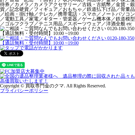
待券／カメラ／カメラアクセサリー／古銭・古紙幣／金貨・銀
貨／記念硬貨／フィギュア／おもちゃ／鉄道払下げ品／骨董品
／絵画・掛け軸／テレカ／携帯電話・スマホ／ノートパソコン
／電動工具／家電／ギター・管楽器／ゲーム機本体／鉄道模型
／ゴルフクラブ／テニス用品／スポーツウェア／洋酒全般 etc
Copyright © 買取専門金のクマ. All Rights Reserved.
プライバシーポリシー