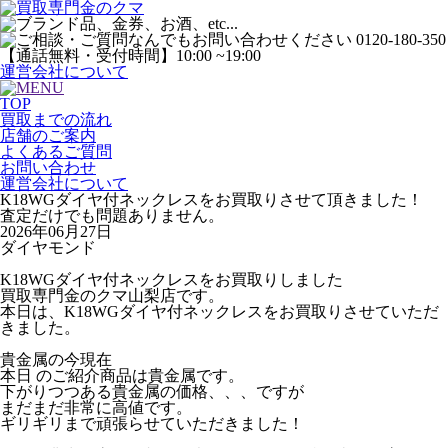
運営会社について
TOP
買取までの流れ
店舗のご案内
よくあるご質問
お問い合わせ
運営会社について
K18WGダイヤ付ネックレスをお買取りさせて頂きました！
査定だけでも問題ありません。
2026年06月27日
ダイヤモンド
K18WGダイヤ付ネックレスをお買取りしました
買取専門金のクマ山梨店です。
本日は、K18WGダイヤ付ネックレスをお買取りさせていただ
きました。
貴金属の今現在
本日 のご紹介商品は貴金属です。
下がりつつある貴金属の価格、、、ですが
まだまだ非常に高値です。
ギリギリまで頑張らせていただきました！