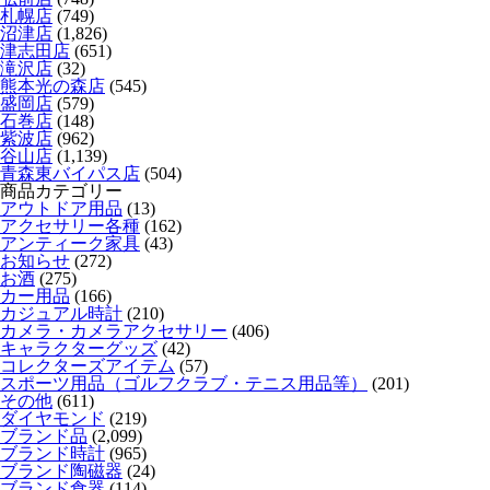
札幌店
(749)
沼津店
(1,826)
津志田店
(651)
滝沢店
(32)
熊本光の森店
(545)
盛岡店
(579)
石巻店
(148)
紫波店
(962)
谷山店
(1,139)
青森東バイパス店
(504)
商品カテゴリー
アウトドア用品
(13)
アクセサリー各種
(162)
アンティーク家具
(43)
お知らせ
(272)
お酒
(275)
カー用品
(166)
カジュアル時計
(210)
カメラ・カメラアクセサリー
(406)
キャラクターグッズ
(42)
コレクターズアイテム
(57)
スポーツ用品（ゴルフクラブ・テニス用品等）
(201)
その他
(611)
ダイヤモンド
(219)
ブランド品
(2,099)
ブランド時計
(965)
ブランド陶磁器
(24)
ブランド食器
(114)