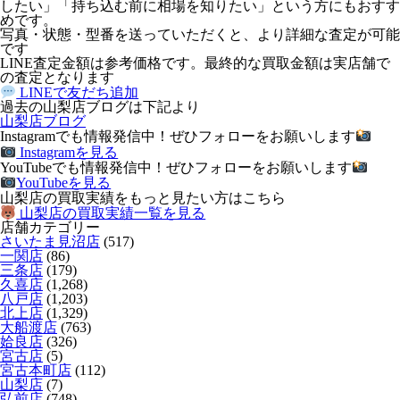
したい」「持ち込む前に相場を知りたい」という方にもおすす
めです。
写真・状態・型番を送っていただくと、より詳細な査定が可能
です
LINE査定金額は参考価格です。最終的な買取金額は実店舗で
の査定となります
LINEで友だち追加
過去の山梨店ブログは下記より
山梨店ブログ
Instagramでも情報発信中！ぜひフォローをお願いします
Instagramを見る
YouTubeでも情報発信中！ぜひフォローをお願いします
YouTubeを見る
山梨店の買取実績をもっと見たい方はこちら
山梨店の買取実績一覧を見る
店舗カテゴリー
さいたま見沼店
(517)
一関店
(86)
三条店
(179)
久喜店
(1,268)
八戸店
(1,203)
北上店
(1,329)
大船渡店
(763)
姶良店
(326)
宮古店
(5)
宮古本町店
(112)
山梨店
(7)
弘前店
(748)