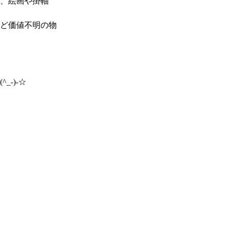
、絵画や掛軸
ど価値不明の物
-)-☆