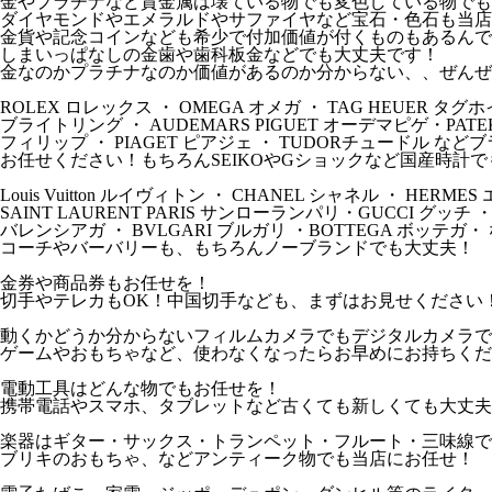
金やプラチナなど貴金属は壊ている物でも変色している物でも
ダイヤモンドやエメラルドやサファイヤなど宝石・色石も当店
金貨や記念コインなども希少で付加価値が付くものもあるんで
しまいっぱなしの金歯や歯科板金などでも大丈夫です！
金なのかプラチナなのか価値があるのか分からない、、ぜんぜ
ROLEX ロレックス ・ OMEGA オメガ ・ TAG HEUER タグホ
ブライトリング ・ AUDEMARS PIGUET オーデマピゲ・PATEK 
フィリップ ・ PIAGET ピアジェ ・ TUDORチュードル な
お任せください！もちろんSEIKOやGショックなど国産時計
Louis Vuitton ルイヴィトン ・ CHANEL シャネル ・ HERM
SAINT LAURENT PARIS サンローランパリ・GUCCI グッチ ・
バレンシアガ ・ BVLGARI ブルガリ ・BOTTEGA ボッテガ
コーチやバーバリーも、もちろんノーブランドでも大丈夫！
金券や商品券もお任せを！
切手やテレカもOK！中国切手なども、まずはお見せください
動くかどうか分からないフィルムカメラでもデジタルカメラで
ゲームやおもちゃなど、使わなくなったらお早めにお持ちくだ
電動工具はどんな物でもお任せを！
携帯電話やスマホ、タブレットなど古くても新しくても大丈夫
楽器はギター・サックス・トランペット・フルート・三味線で
ブリキのおもちゃ、などアンティーク物でも当店にお任せ！