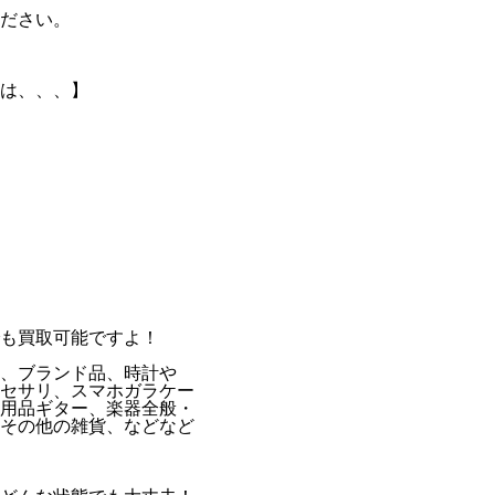
ださい。
は、、、】
も買取可能ですよ！
、ブランド品、時計や
セサリ、スマホガラケー
用品ギター、楽器全般・
その他の雑貨、などなど