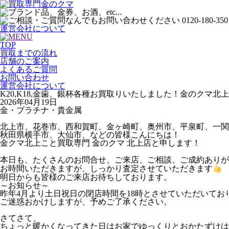
運営会社について
TOP
買取までの流れ
店舗のご案内
よくあるご質問
お問い合わせ
運営会社について
K20,K18,金歯、銀杯各種お買取りいたしました！金のクマ北
2026年04月19日
金・プラチナ・貴金属
北上市、花巻市、西和賀町、金ヶ崎町、奥州市、平泉町、一関
秋田県横手市、大仙市、などの皆様こんにちは！
金クマ北上こと買取専門 金のクマ 北上店と申します！
本日も、たくさんのお問合せ、ご来店、ご相談、ご成約ありが
お時間いただきますが、しっかり査定させていただきます
明日からも皆様のご来店お待ちしております。
～お知らせ～
昨年4月より土日祝日の閉店時間を18時とさせていただいてお
ご迷惑おかけしますが、予めご了承ください。
さてさて、
ちょっと暖かくなってきた日はお家でゆっくりとおかたずけは