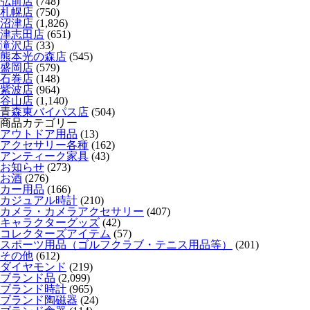
弘前店
(748)
札幌店
(750)
沼津店
(1,826)
津志田店
(651)
滝沢店
(33)
熊本光の森店
(545)
盛岡店
(579)
石巻店
(148)
紫波店
(964)
谷山店
(1,140)
青森東バイパス店
(504)
商品カテゴリー
アウトドア用品
(13)
アクセサリー各種
(162)
アンティーク家具
(43)
お知らせ
(273)
お酒
(276)
カー用品
(166)
カジュアル時計
(210)
カメラ・カメラアクセサリー
(407)
キャラクターグッズ
(42)
コレクターズアイテム
(57)
スポーツ用品（ゴルフクラブ・テニス用品等）
(201)
その他
(612)
ダイヤモンド
(219)
ブランド品
(2,099)
ブランド時計
(965)
ブランド陶磁器
(24)