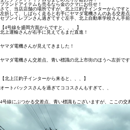
ブランドアイテムも売るなら金のクマにお任せ！
さて、当店店舗の場所ですが、北上江釣子インターからですと
左折して、しばらく走ると右手にヤマダ電機さんのある交差点
セブンイレブンさん過ぎてすぐ左手、北上自動車学校さん手前
【4号線を盛岡方面からですと、、、】
北上運輸さんが右手に見えてもまだ直進！
ヤマダ電機さんが見えてきました！
ヤマダ電機さん交差点、青い標識の北上市街のほうへ左折です
【北上江釣子インターから来ると、、、】
オートバックスさんを過ぎてココスさんもすぎて、、
4号線にぶつかる交差点、青い標識もございますが、ここの交