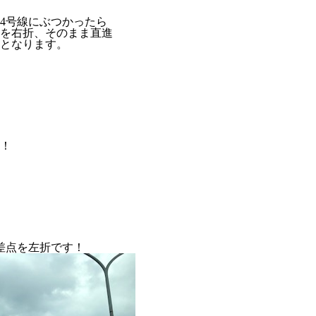
4号線にぶつかったら
を右折、そのまま直進
となります。
！
差点を左折です！