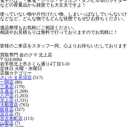
電子たばこ・家電・ジッポ・デュポン・ダンヒル等のライター
などの骨董品から雑貨でも大丈夫ですよ！
使っていない物や片付けたい物、しまいっぱなしでいらないけ
などなど、どんな物でもどんな状態でもぜひお持ちください。
遺品整理もお気軽にご相談ください。
相談やお見積もりは無料で行っておりますのでお気軽に！
皆様のご来店をスタッフ一同、心よりお待ちいたしております(^_
買取専門 金のクマ 北上店
〒024-0084
岩手県北上市さくら通り4丁目3-10
定休日 火曜・水曜日
店舗カテゴリー
さいたま見沼店
(517)
一関店
(86)
三条店
(179)
久喜店
(1,269)
八戸店
(1,203)
北上店
(1,331)
大船渡店
(763)
姶良店
(327)
宮古店
(5)
宮古本町店
(113)
山梨店
(7)