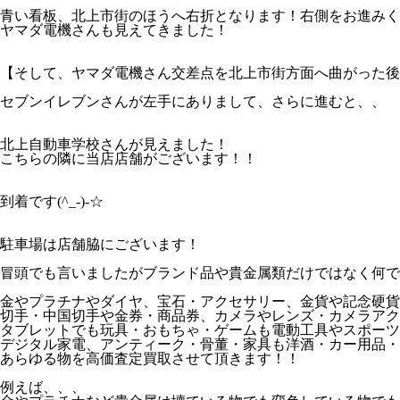
青い看板、北上市街のほうへ右折となります！右側をお進みく
ヤマダ電機さんも見えてきました！
【そして、ヤマダ電機さん交差点を北上市街方面へ曲がった後
セブンイレブンさんが左手にありまして、さらに進むと、、
北上自動車学校さんが見えました！
こちらの隣に当店店舗がございます！！
到着です(^_-)-☆
駐車場は店舗脇にございます！
冒頭でも言いましたがブランド品や貴金属類だけではなく何で
金やプラチナやダイヤ、宝石・アクセサリー、金貨や記念硬貨
切手・中国切手や金券・商品券、カメラやレンズ・カメラアク
タブレットでも玩具・おもちゃ・ゲームも電動工具やスポーツ
デジタル家電、アンティーク・骨董・家具も洋酒・カー用品・
あらゆる物を高価査定買取させて頂きます！！
例えば、、、