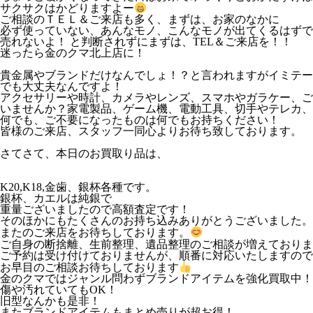
サクサクはかどりますよー
ご相談のＴＥＬ＆ご来店も多く、まずは、お家のなかに
必ず使っていない、あんなモノ、こんなモノが出てくるはずで
売れないよ！ と判断されずにまずは、TEL＆ご来店を！！
迷ったら金のクマ北上店に！
貴金属やブランドだけなんでしょ！？と言われますがイミテー
でも大丈夫なんですよ！
アクセサリーや時計、カメラやレンズ、スマホやガラケー、ご
いませんか？家電製品、ゲーム機、電動工具、切手やテレカ、
何でも、ご不要になったものは何でもお持ちください！
皆様のご来店、スタッフ一同心よりお待ち致しております。
さてさて、本日のお買取り品は、
K20,K18,金歯、銀杯各種です。
銀杯、カエルは純銀で
重量ございましたので高額査定です！
そのほかにもたくさんのお持ち込みありがとうございました。
またのご来店をお待ちしております。
ご自身の断捨離、生前整理、遺品整理のご相談が増えておりま
ご予約は受け付けておりませんが、順番に対応いたしますので
お早目のご相談お待ちしております
金のクマではジャンル問わずブランドアイテムを強化買取中！
傷や汚れていてもOK！
旧型なんかも是非！
またブランドアイテムもまとめ売りが超お得！