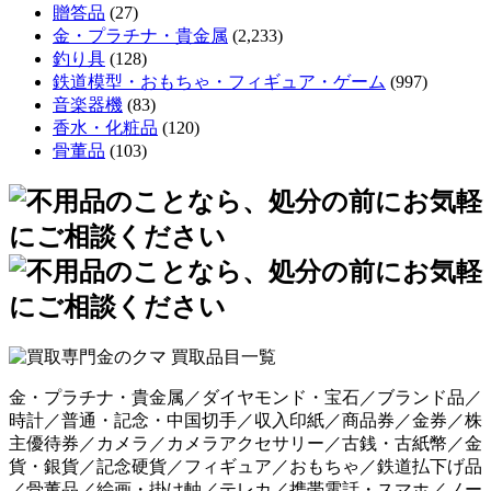
贈答品
(27)
金・プラチナ・貴金属
(2,233)
釣り具
(128)
鉄道模型・おもちゃ・フィギュア・ゲーム
(997)
音楽器機
(83)
香水・化粧品
(120)
骨董品
(103)
金・プラチナ・貴金属／ダイヤモンド・宝石／ブランド品／
時計／普通・記念・中国切手／収入印紙／商品券／金券／株
主優待券／カメラ／カメラアクセサリー／古銭・古紙幣／金
貨・銀貨／記念硬貨／フィギュア／おもちゃ／鉄道払下げ品
／骨董品／絵画・掛け軸／テレカ／携帯電話・スマホ／ノー