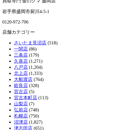
買取専門 金のクマ 盛岡店
岩手県盛岡市厨川4-5-1
0120-972-706
店舗カテゴリー
さいたま見沼店
(518)
一関店
(86)
三条店
(179)
久喜店
(1,271)
八戸店
(1,204)
北上店
(1,333)
大船渡店
(764)
姶良店
(328)
宮古店
(5)
宮古本町店
(113)
山梨店
(7)
弘前店
(748)
札幌店
(750)
沼津店
(1,827)
津志田店
(651)