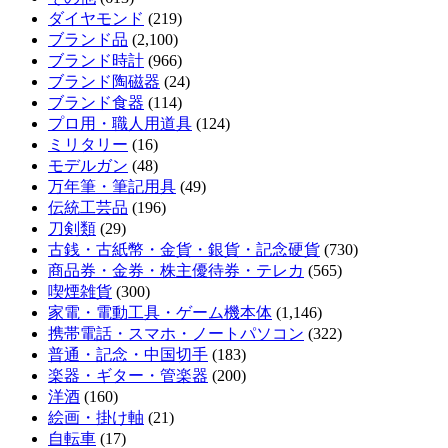
ダイヤモンド
(219)
ブランド品
(2,100)
ブランド時計
(966)
ブランド陶磁器
(24)
ブランド食器
(114)
プロ用・職人用道具
(124)
ミリタリー
(16)
モデルガン
(48)
万年筆・筆記用具
(49)
伝統工芸品
(196)
刀剣類
(29)
古銭・古紙幣・金貨・銀貨・記念硬貨
(730)
商品券・金券・株主優待券・テレカ
(565)
喫煙雑貨
(300)
家電・電動工具・ゲーム機本体
(1,146)
携帯電話・スマホ・ノートパソコン
(322)
普通・記念・中国切手
(183)
楽器・ギター・管楽器
(200)
洋酒
(160)
絵画・掛け軸
(21)
自転車
(17)