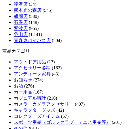
滝沢店
(34)
熊本光の森店
(545)
盛岡店
(580)
石巻店
(148)
紫波店
(965)
谷山店
(1,141)
青森東バイパス店
(504)
商品カテゴリー
アウトドア用品
(13)
アクセサリー各種
(162)
アンティーク家具
(43)
お知らせ
(274)
お酒
(276)
カー用品
(167)
カジュアル時計
(210)
カメラ・カメラアクセサリー
(407)
キャラクターグッズ
(42)
コレクターズアイテム
(57)
スポーツ用品（ゴルフクラブ・テニス用品等）
(201)
その他
(613)