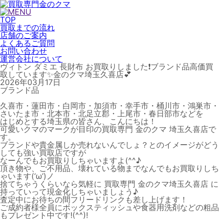
TOP
買取までの流れ
店舗のご案内
よくあるご質問
お問い合わせ
運営会社について
ヴィトン ダミエ 長財布 お買取りしました❗ブランド品高価買
取しています✨金のクマ埼玉久喜店💕
2026年03月17日
ブランド品
久喜市・蓮田市・白岡市・加須市・幸手市・桶川市・鴻巣市・
さいたま市・北本市・北足立郡・上尾市・春日部市などを
はじめとする埼玉県の皆さん、こんにちは！
可愛いクマのマークが目印の買取専門 金のクマ 埼玉久喜店で
す。
ブランドや貴金属しか売れないんでしょ？とのイメージがどう
しても強い買取店ですが
なーんでもお買取りしちゃいますよ(^^♪
頂き物や、ご不用品、壊れている物までなんでもお買取りしち
ゃいます(‘ω’)ノ
捨てちゃうくらいなら気軽に 買取専門 金のクマ埼玉久喜店 に
持っていって現金化しちゃいましょう♪
査定中にお待ちの間フリードリンクも差し上げます！
ご成約者様全員にボックスティッシュや食器用洗剤などの粗品
もプレゼント中です!(^^)!