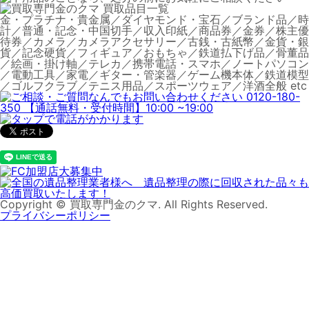
金・プラチナ・貴金属／ダイヤモンド・宝石／ブランド品／時
計／普通・記念・中国切手／収入印紙／商品券／金券／株主優
待券／カメラ／カメラアクセサリー／古銭・古紙幣／金貨・銀
貨／記念硬貨／フィギュア／おもちゃ／鉄道払下げ品／骨董品
／絵画・掛け軸／テレカ／携帯電話・スマホ／ノートパソコン
／電動工具／家電／ギター・管楽器／ゲーム機本体／鉄道模型
／ゴルフクラブ／テニス用品／スポーツウェア／洋酒全般 etc
Copyright © 買取専門金のクマ. All Rights Reserved.
プライバシーポリシー