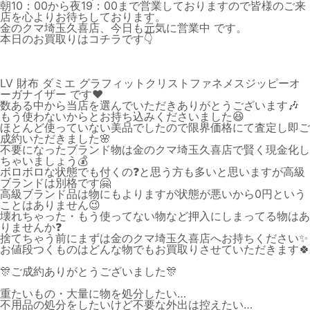
朝10：00から夜19：00まで営業しておりますので皆様のご来
店を心よりお待ちしております。
金のクマ埼玉久喜店、今日も元気に営業中 です。
本日のお買取りはコチラです👇
LV 財布 ダミエ グラフィットクリストファネメスジッピーオ
ーガナイザー です❤️
数ある中から当店を選んでいただきありがとうございます🎶
もう使わないからとお持ち込みくださいました😆
ほとんど使っていない美品でしたので限界価格にて査定し即ご
成約いただきました🌸
不要になったブランド物は金のクマ埼玉久喜店で賢く現金化し
ちゃいましょう💰
ボロボロな状態でも付くの❓と思う方も多いと思いますが高級
ブランドは別格です🤗
高級ブランド品は物にもよりますが状態が悪いから0円という
ことはありません😉
壊れちゃった・もう使ってない物など押入にしまってる物はあ
りませんか❓
捨てちゃう前にまずは金のクマ埼玉久喜店へお持ちください✨
お値段つくものはどんな物でもお買取りさせていただきます🍀
🎊ご成約ありがとうございました🎊
重たいもの・大量に物を処分したい…
不用品の処分をしたいけど不要な外出は控えたい…