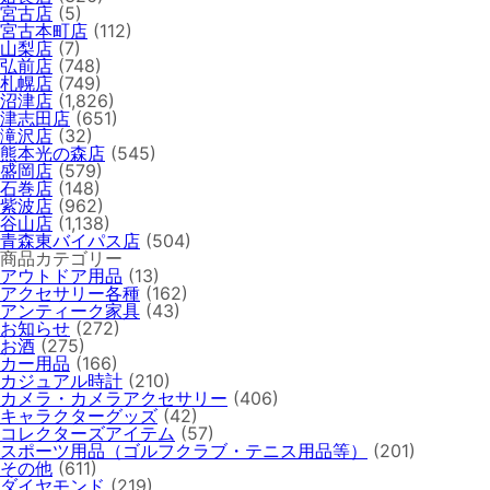
宮古店
(5)
宮古本町店
(112)
山梨店
(7)
弘前店
(748)
札幌店
(749)
沼津店
(1,826)
津志田店
(651)
滝沢店
(32)
熊本光の森店
(545)
盛岡店
(579)
石巻店
(148)
紫波店
(962)
谷山店
(1,138)
青森東バイパス店
(504)
商品カテゴリー
アウトドア用品
(13)
アクセサリー各種
(162)
アンティーク家具
(43)
お知らせ
(272)
お酒
(275)
カー用品
(166)
カジュアル時計
(210)
カメラ・カメラアクセサリー
(406)
キャラクターグッズ
(42)
コレクターズアイテム
(57)
スポーツ用品（ゴルフクラブ・テニス用品等）
(201)
その他
(611)
ダイヤモンド
(219)