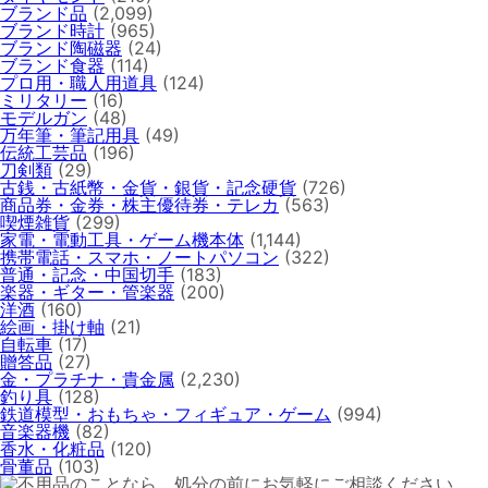
ブランド品
(2,099)
ブランド時計
(965)
ブランド陶磁器
(24)
ブランド食器
(114)
プロ用・職人用道具
(124)
ミリタリー
(16)
モデルガン
(48)
万年筆・筆記用具
(49)
伝統工芸品
(196)
刀剣類
(29)
古銭・古紙幣・金貨・銀貨・記念硬貨
(726)
商品券・金券・株主優待券・テレカ
(563)
喫煙雑貨
(299)
家電・電動工具・ゲーム機本体
(1,144)
携帯電話・スマホ・ノートパソコン
(322)
普通・記念・中国切手
(183)
楽器・ギター・管楽器
(200)
洋酒
(160)
絵画・掛け軸
(21)
自転車
(17)
贈答品
(27)
金・プラチナ・貴金属
(2,230)
釣り具
(128)
鉄道模型・おもちゃ・フィギュア・ゲーム
(994)
音楽器機
(82)
香水・化粧品
(120)
骨董品
(103)