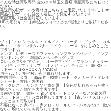
そんな時は買取専門 金のクマ埼玉久喜店 宅配買取にお任せく
ださい！
発送用の段ボールや資材はこちらでご用意いたします(^_-)-☆
商品を段ボールに詰めて着払いで発送するだけです！
宅配買取りは全国対応しています。
HPの宅配キットお申込みフォームかお電話よりご依頼くださ
い。
ヴィトン や シャネル ・エルメス ・ コーチ ・ グッチ ・ カル
ティエ ・サマンサタバサ・ マイケルコース をはじめとした
ブランド品
メンズ・レディースのファッションブランドバッグ 、ノンブ
ランドバッグ ・ 雑誌のノベルティグッズ
ロレックスやピアジェ ・ オーデマピゲ ・ フランクミュラー
・ パテックフィリップ・ オメガ ・カルティエ ・ SEIKO ・
ラドー ・ G-SHOCK などの時計
切手 はバラ切手1枚からお買取りします。
中国切手・金券 ・ 商品券・図書カード・クオカード・テレホ
ンカード・古銭・外国銭
ネックレス ・ リング など貴金属 【変色や切れちゃった物・
壊れちゃった物でも大丈夫です】
金歯や金貨 ・ 銀杯 ・ 銀メダル ・ トロフィーなどの銀製品
スロット台・パチンコ台探してます！！ 【古いパチスロ・パ
チンコ台も買取OK】
不要になった家パチ・家スロ・リールだけ・パネルだけ、動か
ない、壊れていても買取してます。