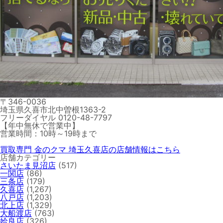
〒346-0036
埼玉県久喜市北中曽根1363-2
フリーダイヤル 0120-48-7797
【年中無休で営業中】
営業時間：10時～19時まで
買取専門 金のクマ 埼玉久喜店の店舗情報はこちら
店舗カテゴリー
さいたま見沼店
(517)
一関店
(86)
三条店
(179)
久喜店
(1,267)
八戸店
(1,203)
北上店
(1,329)
大船渡店
(763)
姶良店
(326)