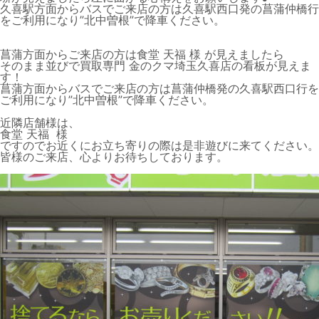
久喜駅方面からバスでご来店の方は久喜駅西口発の菖蒲仲橋行
をご利用になり”北中曽根”で降車ください。
菖蒲方面からご来店の方は食堂 天福 様 が見えましたら
そのまま並びで買取専門 金のクマ埼玉久喜店の看板が見えま
す！
菖蒲方面からバスでご来店の方は菖蒲仲橋発の久喜駅西口行を
ご利用になり”北中曽根”で降車ください。
近隣店舗様は、
食堂 天福 様
ですのでお近くにお立ち寄りの際は是非遊びに来てください。
皆様のご来店、心よりお待ちしております。