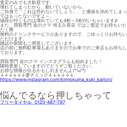
査定のみでも大歓迎です。
壊れてしまったから、動いていないから、
ご自身で『これは売れないでしょう』、と価値を決めてしまっ
てはもったないですよ～。
値段が付くものは壊れていても4桁～5桁付いちゃいます♪
また、買取専門 金のクマ 埼玉久喜店 ではご査定でお待ちいた
だく際
無料のドリンクサービスがありますので、ごゆっくりお待ちい
ただけます。
雑誌や新聞もご用意してございます。
店の前に無料駐車場もありますのでお車でのご来店もお待ちし
ております。
買取専門 金のクマ インスタグラムも始めました！
随時更新していますのでどうぞご覧ください。
お得な情報が出るかもしれませんよ(*’ω’*)
↓↓↓↓↓↓要チェック↓↓↓↓↓↓
https://www.instagram.com/kinnokuma_kuki_kaitori/
悩んでるなら押しちゃって
フリーダイヤル 0120-487-797