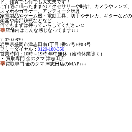
ド、雑貨でも何でも大丈夫です！
ご自宅に眠ったままのアクセサリーや時計、カメラやレンズ、
スマホやガラケー、アンティーク玩具
家電製品やゲーム機・電動工具、切手やテレカ、ギターなどの
楽器や南部鉄瓶などなど、、、
何でもまずは持っていらしてください☺
店舗内はこんな感じなってます↓↓↓
〒020-0839
岩手県盛岡市津志田南1丁目1番57号H棟3号
フリーダイヤル：
0120-180-350
営業時間：10時～19時 年中無休（臨時休業除く）
・ 買取専門 金のクマ 津志田店
買取専門 金のクマ 津志田店のMAP↓↓↓