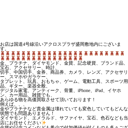
お店は国道4号線沿いアクロスプラザ盛岡敷地内にございま
す。
金、プラチナ、ダイヤモンド、金貨、記念硬貨、ブランド品、
宝石、アクセサリー、時計、
切手、中国切手、金券、商品券、カメラ、レンズ、アクセサリ
ー、スマホやガラケー、
タブレット、玩具、おもちゃ、ゲーム、電動工具、スポーツ用
品、ギター、楽器全般、
デジタル家電、アンティーク、骨董、iPhone、iPad、イヤホ
ン、カー用品、雑貨でも、
あらゆる物を高価買取させて頂いております！
例えば、、、
金やプラチナなど貴金属は壊れていても変色していてもどんな
状態でも問題ありません！
ダイヤモンド、エメラルド、サファイヤ、宝石、色石なども当
店にお任せください
金貨や記念コインなども希少で付加価値が付くものも多々ござ