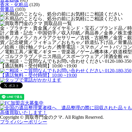
香水・化粧品
(120)
骨董品
(103)
金・プラチナ・貴金属／ダイヤモンド・宝石／ブランド品／時
計／普通・記念・中国切手／収入印紙／商品券／金券／株主優
待券／カメラ／カメラアクセサリー／古銭・古紙幣／金貨・銀
貨／記念硬貨／フィギュア／おもちゃ／鉄道払下げ品／骨董品
／絵画・掛け軸／テレカ／携帯電話・スマホ／ノートパソコン
／電動工具／家電／ギター・管楽器／ゲーム機本体／鉄道模型
／ゴルフクラブ／テニス用品／スポーツウェア／洋酒全般 etc
Copyright © 買取専門金のクマ. All Rights Reserved.
プライバシーポリシー