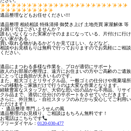
ださい。
遺品整理などもお任せください!!!
遺品整理 相続相談 特殊清掃 御焚き上げ 土地売買 家屋解体 等
お困りではございませんか？
誰もいなくなった実家がそのままになっている、片付けに行け
ない家がある、
買い取れる物があるかどうか見てほしい、などなど。
相談やお見積もりは無料で行っておりますのでお気軽にご相談
ください。
遺品にまつわる多様な作業を、プロが適切にサポート
故人のお部屋の整理は、遠方にお住まいの方やご高齢のご遺族
にとっては負担が大きいものです。
また、粗大ゴミとリサイクル品、一般ゴミの仕分けや廃棄場所
への移動をご家族だけで行うのは大変な作業となります。
経験豊富なスタッフが、大切な思い出の品から不用品、リサイ
クル品まで、適切に仕分けのサポートをさせていただきます。
さらに、外注無し・自社スタッフのみだから安心してご利用い
ただけます！
・ 遺品整理 専門 ふうせんの風
遺品整理のお見積り、ご相談はもちろん無料です！
お電話はこちらです
フリーダイヤル：
0120-030-477