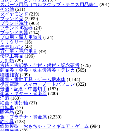
スポーツ用品（ゴルフクラブ・テニス用品等）
(201)
その他
(611)
ダイヤモンド
(219)
ブランド品
(2,099)
ブランド時計
(965)
ブランド陶磁器
(24)
ブランド食器
(114)
プロ用・職人用道具
(124)
ミリタリー
(16)
モデルガン
(48)
万年筆・筆記用具
(49)
伝統工芸品
(196)
刀剣類
(29)
古銭・古紙幣・金貨・銀貨・記念硬貨
(726)
商品券・金券・株主優待券・テレカ
(565)
喫煙雑貨
(299)
家電・電動工具・ゲーム機本体
(1,144)
携帯電話・スマホ・ノートパソコン
(322)
普通・記念・中国切手
(183)
楽器・ギター・管楽器
(200)
洋酒
(160)
絵画・掛け軸
(21)
自転車
(17)
贈答品
(27)
金・プラチナ・貴金属
(2,230)
釣り具
(128)
鉄道模型・おもちゃ・フィギュア・ゲーム
(994)
音楽器機
(82)