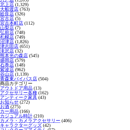
北上店
(1,329)
大船渡店
(763)
姶良店
(326)
宮古店
(5)
宮古本町店
(112)
山梨店
(7)
弘前店
(748)
札幌店
(749)
沼津店
(1,826)
津志田店
(651)
滝沢店
(32)
熊本光の森店
(545)
盛岡店
(579)
石巻店
(148)
紫波店
(962)
谷山店
(1,139)
青森東バイパス店
(504)
商品カテゴリー
アウトドア用品
(13)
アクセサリー各種
(162)
アンティーク家具
(43)
お知らせ
(272)
お酒
(275)
カー用品
(166)
カジュアル時計
(210)
カメラ・カメラアクセサリー
(406)
キャラクターグッズ
(42)
コレクターズアイテム
(57)