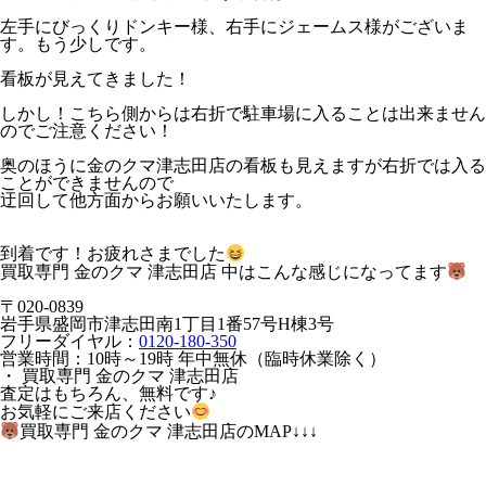
左手にびっくりドンキー様、右手にジェームス様がございま
す。もう少しです。
看板が見えてきました！
しかし！こちら側からは右折で駐車場に入ることは出来ません
のでご注意ください！
奥のほうに金のクマ津志田店の看板も見えますが右折では入る
ことができませんので
迂回して他方面からお願いいたします。
到着です！お疲れさまでした
買取専門 金のクマ 津志田店 中はこんな感じになってます
〒020-0839
岩手県盛岡市津志田南1丁目1番57号H棟3号
フリーダイヤル：
0120-180-350
営業時間：10時～19時 年中無休（臨時休業除く）
・ 買取専門 金のクマ 津志田店
査定はもちろん、無料です♪
お気軽にご来店ください
買取専門 金のクマ 津志田店のMAP↓↓↓