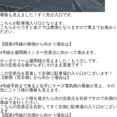
看板も見えました！すぐ先が入口です。
こちらが駐車場入り口となります。
こちらからですと金クマは奥側となりますので奥までお進みく
ださい。
【国道4号線の南側から向かう場合は】
4号線を盛岡南インター交差点に向かって進みます。
ホンダドリーム盛岡様が見えました！もう少しです。
次の交差点を曲がらずにそのまま直進です！
この交差点を直進して左側に駐車場の入り口がございます！
【東側（宮古側）から向かう場合は】
4号線手前まで来ると右手にケーズ電気様の看板が見え、その
先にニトリ様の看板も見えます。
ジャムフレンド様を過ぎたら次の交差点を右折ですので右側の
車線で走行ください。
こちらの交差点を右折してすぐ左側に駐車場の入り口がござい
ます。
【国道4号線の北側から向かう場合は】