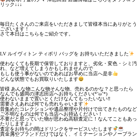
リック↓↓↓
毎日たくさんのご来店をいただきまして皆様本当にありがとう
ございます！
さて本日はこちらをご紹介です。
LV ルイヴィトン ティボリ バッグを お持ちいただきました
使わなくても長期で保管しておりますと、劣化・変色・シミ汚
れ、など増えてしまうかもしれませんので
もしも使う事がないのであればお早めに当店へ是非
どんな状態でもお買取りいたします
皆様 あんな物こんな物そんな物、売れるのかな？と思ったら
なんでも盛岡の津志田店へお持ちください(*’ω’*)
使わないままで置いとくだけなんてもったいない‼
需要さえあれば何でも売れちゃいます
昔集めたコレクションや遺品整理や片付けで出てきたものなど
ご不明なものは何でも当店へお持込ください！
不要だと思っていた物が思わぬ高額査定に！なんてこともあっ
たりしますよ♪
査定をお待ちの間はドリンクをサービスいたします
貴金属やブランドだけではなく、イミテーションやノーブラン