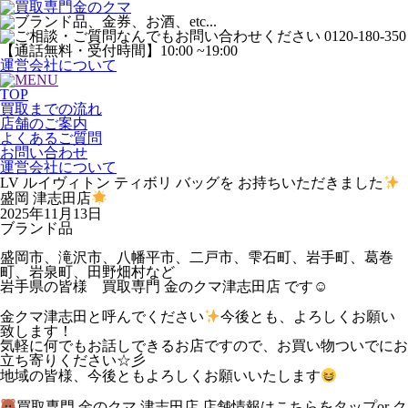
運営会社について
TOP
買取までの流れ
店舗のご案内
よくあるご質問
お問い合わせ
運営会社について
LV ルイヴィトン ティボリ バッグを お持ちいただきました
盛岡 津志田店
2025年11月13日
ブランド品
盛岡市、滝沢市、八幡平市、二戸市、雫石町、岩手町、葛巻
町、岩泉町、田野畑村など
岩手県の皆様 買取専門 金のクマ津志田店 です☺
金クマ津志田と呼んでください
今後とも、よろしくお願い
致します！
気軽に何でもお話しできるお店ですので、お買い物ついでにお
立ち寄りください☆彡
地域の皆様、今後ともよろしくお願いいたします
買取専門 金のクマ 津志田店 店舗情報はこちらをタップor ク