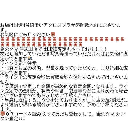
お店は国道4号線沿いアクロスプラザ盛岡敷地内にございま
す。
お気軽にご来店ください
金のクマ 津志田店ではLINE査定もやっております！
友だち追加していただき写真等送っていただければお気軽に査
定ができます
ライン査定ご注意
・写真とお品の状態、型番を送っていただくと、より詳細な査
定ができます。
・ラインでの査定金額は買取金額を保証するものではございま
せん。
・実店舗で査定した金額が最終的な査定金額となります。ライ
ン査定での金額が、状態や型番、製造年などにより変わる場合
がございますのであらかじめご了承ください。
・早急に返信するよう心掛けておりますが、お店の混雑状況に
より返信が遅れる場合がございますので、予めご了承ください
ませ。
ＱＲコードを読み取って友だち登録をして、金のクマ カン
タン査定↓↓↓