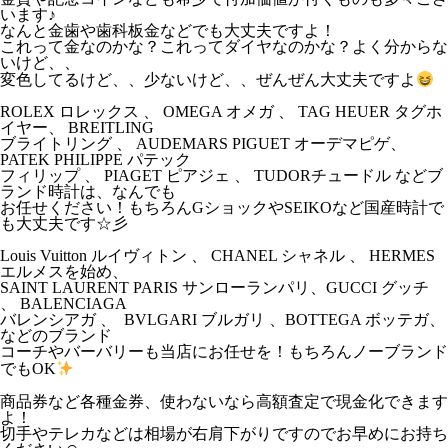
います♪
なんと金歯や歯科板金などでも大丈夫ですよ！
これって金なのかな？これってダイヤなのかな？よく分からな
いけど、、
変色してるけど、、少ないけど、、ぜんぜん大丈夫ですよ
ROLEX ロレックス 、 OMEGA オメガ 、 TAG HEUER タグホ
イヤー、 BREITLING
ブライトリング 、 AUDEMARS PIGUET オーデマピゲ、
PATEK PHILIPPE パテック
フィリップ 、 PIAGET ピアジェ 、 TUDORチュードル などブ
ランド時計は、なんでも
お任せください！もちろんGショックやSEIKOなど国産時計で
も大丈夫です☆彡
Louis Vuitton ルイヴィトン 、 CHANEL シャネル 、 HERMES
エルメスを始め、
SAINT LAURENT PARIS サンローランパリ、GUCCI グッチ
、 BALENCIAGA
バレンシアガ 、 BVLGARI ブルガリ 、BOTTEGA ボッテガ、
などのブランド
コーチやバーバリーも当店にお任せを！もちろんノーブランド
でもOK
商品券など各種金券、使わないなら高額査定で現金化できます
よ！
切手やテレカなどは相場が右肩下がりですのでお早めにお持ち