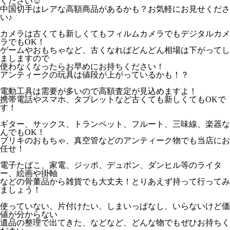
ください☺
中国切手はレアな高額商品があるかも？お気軽にお見せくださ
い♪
カメラは古くても新しくてもフィルムカメラでもデジタルカメ
ラでもOK！
ゲームやおもちゃなど、古くなればどんどん相場は下がってし
ましますので
使わなくなったらお早めにお持ちください！
アンティークの玩具は値段が上がっているかも！？
電動工具は需要が多いので高額査定が見込めますよ！
携帯電話やスマホ、タブレットなど古くても新しくてもOKで
す！
ギター、サックス、トランペット、フルート、三味線、楽器な
んでもOK！
ブリキのおもちゃ、真空管などのアンティーク物でも当店にお
任せ！
電子たばこ、家電、ジッポ、デュポン、ダンヒル等のライタ
ー、絵画や掛軸
などの骨董品から雑貨でも大丈夫！とりあえず持って行ってみ
ましょう！
使っていない、片付けたい、しまいっぱなし、いらないけど価
値が分からない
遺品の整理で出てきた、などなど、どんな物でもぜひお持ちく