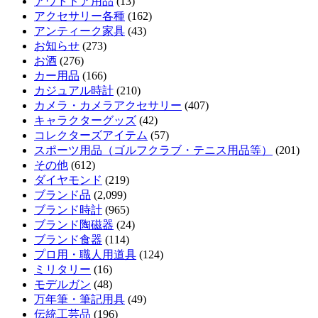
アウトドア用品
(13)
アクセサリー各種
(162)
アンティーク家具
(43)
お知らせ
(273)
お酒
(276)
カー用品
(166)
カジュアル時計
(210)
カメラ・カメラアクセサリー
(407)
キャラクターグッズ
(42)
コレクターズアイテム
(57)
スポーツ用品（ゴルフクラブ・テニス用品等）
(201)
その他
(612)
ダイヤモンド
(219)
ブランド品
(2,099)
ブランド時計
(965)
ブランド陶磁器
(24)
ブランド食器
(114)
プロ用・職人用道具
(124)
ミリタリー
(16)
モデルガン
(48)
万年筆・筆記用具
(49)
伝統工芸品
(196)