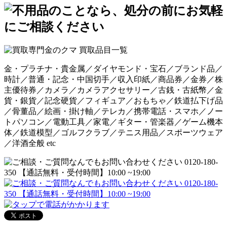
金・プラチナ・貴金属／ダイヤモンド・宝石／ブランド品／
時計／普通・記念・中国切手／収入印紙／商品券／金券／株
主優待券／カメラ／カメラアクセサリー／古銭・古紙幣／金
貨・銀貨／記念硬貨／フィギュア／おもちゃ／鉄道払下げ品
／骨董品／絵画・掛け軸／テレカ／携帯電話・スマホ／ノー
トパソコン／電動工具／家電／ギター・管楽器／ゲーム機本
体／鉄道模型／ゴルフクラブ／テニス用品／スポーツウェア
／洋酒全般 etc