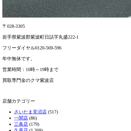
〒028-3305
岩手県紫波郡紫波町日詰字丸盛222-1
フリーダイヤル0120-569-596
年中無休です。
営業時間：10時～19時まで
買取専門金のクマ紫波店
店舗カテゴリー
さいたま見沼店
(517)
一関店
(86)
三条店
(179)
久喜店
(1,269)