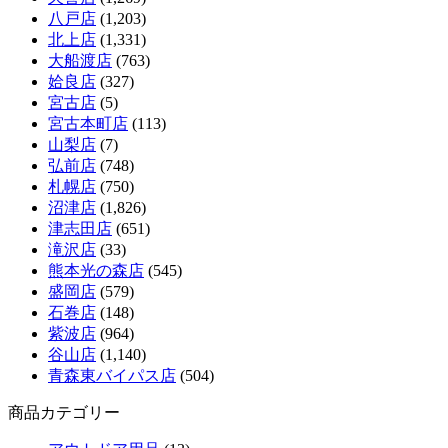
八戸店
(1,203)
北上店
(1,331)
大船渡店
(763)
姶良店
(327)
宮古店
(5)
宮古本町店
(113)
山梨店
(7)
弘前店
(748)
札幌店
(750)
沼津店
(1,826)
津志田店
(651)
滝沢店
(33)
熊本光の森店
(545)
盛岡店
(579)
石巻店
(148)
紫波店
(964)
谷山店
(1,140)
青森東バイパス店
(504)
商品カテゴリー