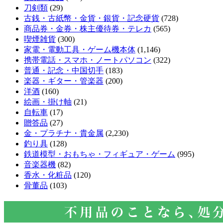
刀剣類
(29)
古銭・古紙幣・金貨・銀貨・記念硬貨
(728)
商品券・金券・株主優待券・テレカ
(565)
喫煙雑貨
(300)
家電・電動工具・ゲーム機本体
(1,146)
携帯電話・スマホ・ノートパソコン
(322)
普通・記念・中国切手
(183)
楽器・ギター・管楽器
(200)
洋酒
(160)
絵画・掛け軸
(21)
自転車
(17)
贈答品
(27)
金・プラチナ・貴金属
(2,230)
釣り具
(128)
鉄道模型・おもちゃ・フィギュア・ゲーム
(995)
音楽器機
(82)
香水・化粧品
(120)
骨董品
(103)