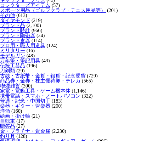
キャラクターグッズ
(42)
コレクターズアイテム
(57)
スポーツ用品（ゴルフクラブ・テニス用品等）
(201)
その他
(613)
ダイヤモンド
(219)
ブランド品
(2,100)
ブランド時計
(966)
ブランド陶磁器
(24)
ブランド食器
(114)
プロ用・職人用道具
(124)
ミリタリー
(16)
モデルガン
(48)
万年筆・筆記用具
(49)
伝統工芸品
(196)
刀剣類
(29)
古銭・古紙幣・金貨・銀貨・記念硬貨
(729)
商品券・金券・株主優待券・テレカ
(565)
喫煙雑貨
(300)
家電・電動工具・ゲーム機本体
(1,146)
携帯電話・スマホ・ノートパソコン
(322)
普通・記念・中国切手
(183)
楽器・ギター・管楽器
(200)
洋酒
(160)
絵画・掛け軸
(21)
自転車
(17)
贈答品
(27)
金・プラチナ・貴金属
(2,230)
釣り具
(128)