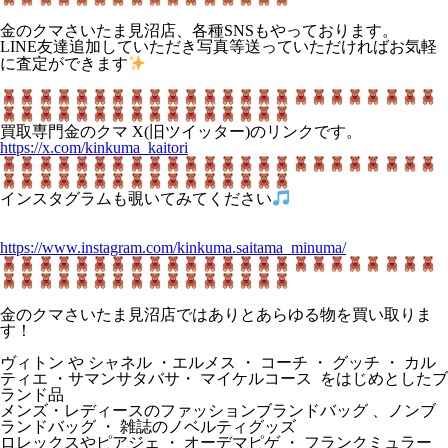
金のクマさいたま見沼店、各種SNSもやっております。
LINE友達追加していただき写真等送っていただければお気軽
に査定ができます
買取専門金のクマ X(旧ツイッター)のリンクです。
https://x.com/kinkuma_kaitori
インスタグラムも覗いてみてください
https://www.instagram.com/kinkuma.saitama_minuma/
金のクマさいたま見沼店ではありとあらゆる物を買い取りま
す！
ヴィトン や シャネル ・エルメス ・ コーチ ・ グッチ ・ カル
ティエ ・サマンサタバサ・ マイケルコース をはじめとしたブ
ランド品
メンズ・レディースのファッションブランドバッグ 、ノンブ
ランドバッグ ・ 雑誌のノベルティグッズ
ロレックスやピアジェ ・ オーデマピゲ ・ フランクミュラー