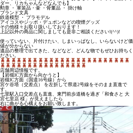
ダー、リカちゃんなどなんでも】
勲章 ・ 軍装品・壷 ・骨董品 ・ 掛け軸
ブランド文具
鉄道模型 ・ プラモデル
アイコスやジッポ・デュポンなどの喫煙グッズ
その他様々お取り扱いしております！
上記以外の商品に関しましても是非ご相談ください!(^^)!
使っていない、片付けたい、しまいっぱなし、いらないけど価
値が分からない
遺品の整理で出てきた、などなど、どんな物でもぜひお持ちく
ださい。
店舗周辺情報です。
【岩槻IC方面から向かうと】
岩槻IC方面（国道16号線）から
宮ケ谷塔（交差点）
を
左折
して県道2号線をそのまま直進で
す。
七里駅入口交差点も直進、東門前歩道橋を過ぎ「和食さと 大
宮七里店 様」が見えましたら
右に曲がる心構えをお願い致します。