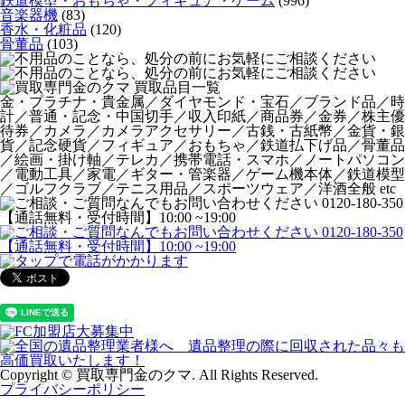
鉄道模型・おもちゃ・フィギュア・ゲーム
(996)
音楽器機
(83)
香水・化粧品
(120)
骨董品
(103)
金・プラチナ・貴金属／ダイヤモンド・宝石／ブランド品／時
計／普通・記念・中国切手／収入印紙／商品券／金券／株主優
待券／カメラ／カメラアクセサリー／古銭・古紙幣／金貨・銀
貨／記念硬貨／フィギュア／おもちゃ／鉄道払下げ品／骨董品
／絵画・掛け軸／テレカ／携帯電話・スマホ／ノートパソコン
／電動工具／家電／ギター・管楽器／ゲーム機本体／鉄道模型
／ゴルフクラブ／テニス用品／スポーツウェア／洋酒全般 etc
Copyright © 買取専門金のクマ. All Rights Reserved.
プライバシーポリシー