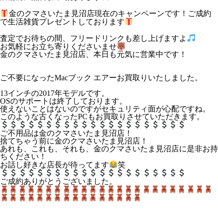
金のクマさいたま見沼店現在のキャンペーンです！ご成約
で生活雑貨プレゼントしております
査定でお待ちの間、フリードリンクも差し上げますよ
お気軽にお立ち寄りくださいませ
金のクマさいたま見沼店、本日も元気に営業中です！
ご不要になったMacブック エアーお買取りいたしました。
13インチの2017年モデルです。
OSのサポートは終了しております。
使えないことはないのですがセキュリティ面が心配ですね。
このような古くなったPCもお買取りさせていただきます。
ご不用品は金のクマさいたま見沼店！
捨てちゃう前に金のクマさいたま見沼店！
あれも、これも、それも、金のクマさいたま見沼店に是非お持
ちください！
お話し好きな店長が待ってます
笑
ご成約ありがとうございました。