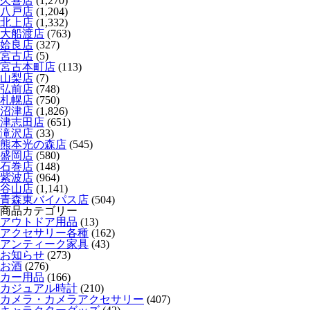
久喜店
(1,270)
八戸店
(1,204)
北上店
(1,332)
大船渡店
(763)
姶良店
(327)
宮古店
(5)
宮古本町店
(113)
山梨店
(7)
弘前店
(748)
札幌店
(750)
沼津店
(1,826)
津志田店
(651)
滝沢店
(33)
熊本光の森店
(545)
盛岡店
(580)
石巻店
(148)
紫波店
(964)
谷山店
(1,141)
青森東バイパス店
(504)
商品カテゴリー
アウトドア用品
(13)
アクセサリー各種
(162)
アンティーク家具
(43)
お知らせ
(273)
お酒
(276)
カー用品
(166)
カジュアル時計
(210)
カメラ・カメラアクセサリー
(407)