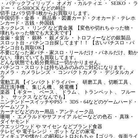
・ パテックフィリップ・ オメガ ・カルティエ ・ SEIKO ・ ラ
ドー ・ G-SHOCK などの時計
切手 はバラ切手1枚からお買取りします。
中国切手・金券 ・ 商品券・図書カード・クオカード・テレホ
ンカード・古銭・外国銭
ネックレス ・ リング など貴金属 【変色や切れちゃった物・
壊れちゃった物でも大丈夫です】
金歯・金貨 ・ 銀杯 ・ 銀メダル ・ トロフィーなどの銀製品
スロット台・パチンコ台探してます！！ 【古いパチスロ・パ
チンコ台も買取OK】
不要になった家パチ・家スロ・リールだけ・パネルだけ、動か
ない、壊れていても買取してます。
どんな状態でも処分費用は一切かかりません。
パチンコ・スロットは持ち込みのみのご対応になります。
カメラ・ カメラレンズ ・ コンパクトカメラ ・ デジタルカメ
ラ
電動工具 【インパクトドライバー 、 研磨工具 、切断工具 、
高圧洗浄機 、 集じん機 、 発電機 】
楽器 【 ギター 、 ベース 、 ドラム 、 トランペット 、 フルー
ト 、 サックス などなんでも】
ニンテンドースイッチやPS5 ・ 3DS・64などのゲームハード・
ゲームソフト
カーナビなどのカー用品・アンティーク品
珊瑚 ・ エメラルドやサファイア ルビーなどの色石 ・ 真珠・
ダイヤモンド
ウエッジウッド や マイセン などブランド食器
テレビ や 電子レンジ ・ ポット などの家電
フィギュアや懐かしの昭和レトロおもちゃ【ゴジラ、仮面ライ