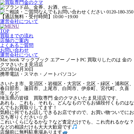
運営会社について
TOP
買取までの流れ
店舗のご案内
よくあるご質問
お問い合わせ
運営会社について
Mac book マックブック エアー ノートPC 買取りしたのは 金の
クマさいたま見沼店
2025年04月30日
携帯電話・スマホ・ノートパソコン
さいたま市、見沼区・岩槻区・大宮区・北区・緑区・浦和区、
春日部市、蓮田市、上尾市、白岡市、伊奈町、宮代町、久喜
市、など
埼玉県の皆様 買取専門 金のクマさいたま見沼店です。
あれも、これも、それも、どんなものでもお値段付くものはな
んでもお買取りしてます！
気軽に何でもお話しできるお店ですので、お買い物ついでにお
立ち寄りください☆彡
これいくらになるかな？など査定だけでも、これ売れるかな？
などの相談だけも大大大歓迎です
店舗前に無料駐車場あります