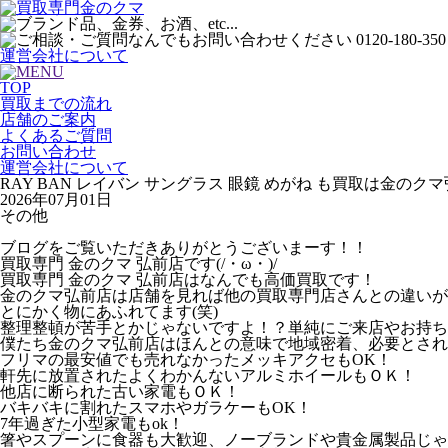
運営会社について
TOP
買取までの流れ
店舗のご案内
よくあるご質問
お問い合わせ
運営会社について
RAY BAN レイバン サングラス 眼鏡 めがね も買取は金のクマ弘
2026年07月01日
その他
ブログをご覧いただきありがとうございまーす！！
買取専門 金のクマ 弘前店です(/・ω・)/
買取専門 金のクマ 弘前店はなんでも高価買取です！
金のクマ弘前店は店舗を見れば他の買取専門店さんとの違いが
とにかく物にあふれてます(笑)
整理整頓が苦手とかじゃないですよ！？単純にご来店やお持ち
僕たち金のクマ弘前店はほんとの意味で地域密着、必要とされ
フリマの最安値でも売れなかったメッキアクセもOK！
軒先に放置されたよくわかんないアルミホイールもＯＫ！
他店に断られた古い家電もＯＫ！
バキバキに割れたスマホやガラケーもOK！
7年過ぎた小型家電もok！
箸やスプーンに食器も大歓迎、ノーブランドや貴金属製品じゃ