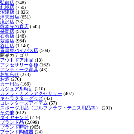
弘前店
(748)
札幌店
(750)
沼津店
(1,826)
津志田店
(651)
滝沢店
(33)
熊本光の森店
(545)
盛岡店
(579)
石巻店
(148)
紫波店
(964)
谷山店
(1,140)
青森東バイパス店
(504)
商品カテゴリー
アウトドア用品
(13)
アクセサリー各種
(162)
アンティーク家具
(43)
お知らせ
(273)
お酒
(276)
カー用品
(166)
カジュアル時計
(210)
カメラ・カメラアクセサリー
(407)
キャラクターグッズ
(42)
コレクターズアイテム
(57)
スポーツ用品（ゴルフクラブ・テニス用品等）
(201)
その他
(612)
ダイヤモンド
(219)
ブランド品
(2,099)
ブランド時計
(965)
ブランド陶磁器
(24)