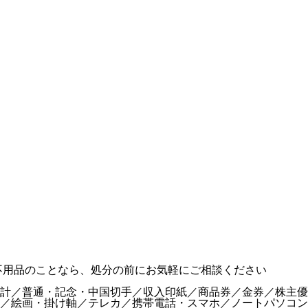
計／普通・記念・中国切手／収入印紙／商品券／金券／株主優
／絵画・掛け軸／テレカ／携帯電話・スマホ／ノートパソコン