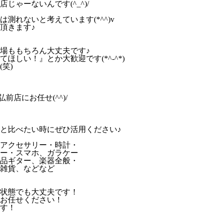
ゃーないんです(^_^)/
れないと考えています(*^^)v
頂きます♪
場ももちろん大丈夫です♪
しい！』とか大歓迎です(*^-^*)
笑)
前店にお任せ(^^)/
と比べたい時にぜひ活用ください♪
アクセサリー・時計・
ー・スマホ、ガラケー
品ギター、楽器全般・
雑貨、などなど
状態でも大丈夫です！
お任せください！
す！