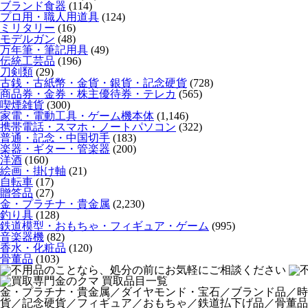
ブランド食器
(114)
プロ用・職人用道具
(124)
ミリタリー
(16)
モデルガン
(48)
万年筆・筆記用具
(49)
伝統工芸品
(196)
刀剣類
(29)
古銭・古紙幣・金貨・銀貨・記念硬貨
(728)
商品券・金券・株主優待券・テレカ
(565)
喫煙雑貨
(300)
家電・電動工具・ゲーム機本体
(1,146)
携帯電話・スマホ・ノートパソコン
(322)
普通・記念・中国切手
(183)
楽器・ギター・管楽器
(200)
洋酒
(160)
絵画・掛け軸
(21)
自転車
(17)
贈答品
(27)
金・プラチナ・貴金属
(2,230)
釣り具
(128)
鉄道模型・おもちゃ・フィギュア・ゲーム
(995)
音楽器機
(82)
香水・化粧品
(120)
骨董品
(103)
金・プラチナ・貴金属／ダイヤモンド・宝石／ブランド品／時
貨／記念硬貨／フィギュア／おもちゃ／鉄道払下げ品／骨董品