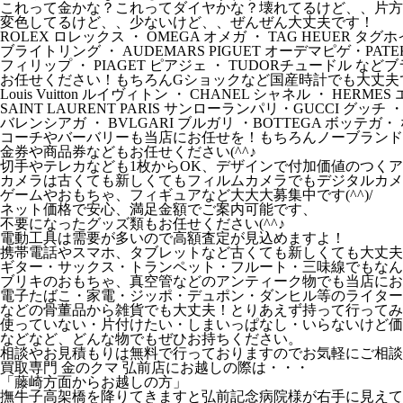
これって金かな？これってダイヤかな？壊れてるけど、、片方
変色してるけど、、少ないけど、、ぜんぜん大丈夫です！
ROLEX ロレックス ・ OMEGA オメガ ・ TAG HEUER タグホ
ブライトリング ・ AUDEMARS PIGUET オーデマピゲ・PATEK 
フィリップ ・ PIAGET ピアジェ ・ TUDORチュードル な
お任せください！もちろんGショックなど国産時計でも大丈夫
Louis Vuitton ルイヴィトン ・ CHANEL シャネル ・ HERM
SAINT LAURENT PARIS サンローランパリ・GUCCI グッチ ・
バレンシアガ ・ BVLGARI ブルガリ ・BOTTEGA ボッテガ
コーチやバーバリーも当店にお任せを！もちろんノーブランド
金券や商品券などもお任せください(^^♪
切手やテレカなども1枚からOK、デザインで付加価値のつくアイ
カメラは古くても新しくてもフィルムカメラでもデジタルカメ
ゲームやおもちゃ、フィギュアなど大大大募集中です(^^)/
ネット価格で安心、満足金額でご案内可能です、
不要になったグッズ類もお任せください(^^♪
電動工具は需要が多いので高額査定が見込めますよ！
携帯電話やスマホ、タブレットなど古くても新しくても大丈夫
ギター・サックス・トランペット・フルート・三味線でもなん
ブリキのおもちゃ、真空管などのアンティーク物でも当店にお
電子たばこ・家電・ジッポ・デュポン・ダンヒル等のライター
などの骨董品から雑貨でも大丈夫！とりあえず持って行ってみ
使っていない・片付けたい・しまいっぱなし・いらないけど価
などなど、どんな物でもぜひお持ちください。
相談やお見積もりは無料で行っておりますのでお気軽にご相談
買取専門 金のクマ 弘前店にお越しの際は・・・
「藤崎方面からお越しの方」
撫牛子高架橋を降りてきますと弘前記念病院様が右手に見えて