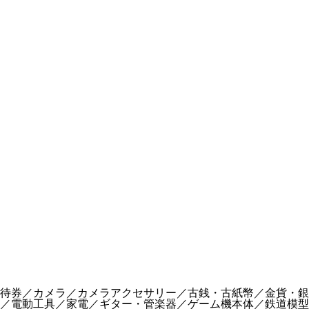
待券／カメラ／カメラアクセサリー／古銭・古紙幣／金貨・銀
／電動工具／家電／ギター・管楽器／ゲーム機本体／鉄道模型