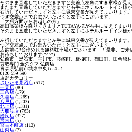
そのまま直進していただきますと交差点左角にすき家様が見え
またまた直進していただきますと右手にホテルルートイン様が
右折していただきますと左手に城東交番が見えてまいります。
つぎ交差点までお進みいただくと左手にございます。
「大鰐方面からお越しの方」
高田高架橋を降りてきますとTUTAYA様が右手に見えてまい
そのまま直進していただきますと左手にホテルルートイン様が
左折していただきますと左手に城東交番が見えてまいります。
つぎ交差点までお進みいただくと左手にございます。
店舗前に3台停めれる無料駐車場がございます！！是非、ご来店下さ
お待ちしております(*^^*)
弘前市、黒石市、平川市、藤崎町、板柳町、鶴田町、田舎館村
買取専門 金のクマ 弘前店
青森県弘前市城東中央５-４-１
0120-559-590
店舗カテゴリー
さいたま見沼店
(517)
一関店
(86)
三条店
(179)
久喜店
(1,269)
八戸店
(1,203)
北上店
(1,331)
大船渡店
(763)
姶良店
(327)
宮古店
(5)
宮古本町店
(113)
山梨店
(7)