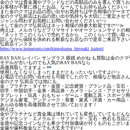
金のクマは貴金属やブランドなどの高額品のみを選んで買うお店じ
お客様が不要に感じたお品、なーんでもお持ち込みください♪
また金のクマはお品の思い出やお気持ちは中古相場のデータでは測
金のクマ弘前店はお品の思い出や気持ちを大切にご査定させて
ジャンル問わずお気軽にお問い合わせください(^^♪
そして金のクマ弘前店はネット相場の持参大歓迎です(*^^)v
例えば、メルカリなどフリマサイトやオークションサイトの相
『ネットでこのくらいで売れてるから、このくらいで買い取ってほ
話しながら値段を決めれる斬新なお店なので是非ご来店下さい(
弘前店インスタ
https://www.instagram.com/kinnokuma_hirosaki_kaitori/
RAY BAN レイバン サングラス 眼鏡 めがね も買取は金のクマ弘
モデルが古いものでも人気のRAY BANなら
高価買取してますよ～
使用しなくなりしまったままだともったいないですよ(^^♪
お電話でのお問い合わせも可能でしたので、相場など他店さん
金のクマ 弘前店では他にも、
金・プラチナ・ダイヤ・金貨・記念硬貨・ブランド品・宝石・
切手・中国切手・金券・商品券・カメラ・レンズ・アクセサリ
タブレット・玩具・おもちゃ・ゲーム・電動工具・スポーツ用
デジタル家電、アンティーク・骨董・家具・洋酒・カー用品・
あらゆる物を高価買取させて頂いております！
例えば、、、
金やプラチナなど貴金属は壊れていても変色していてもどんな
ダイヤモンド・エメラルド・サファイヤ・宝石・色石も当店に
金貨や記念コインなども希少で付加価値が付くものもございま
金歯や歯科板金などでも大丈夫です(^^)/