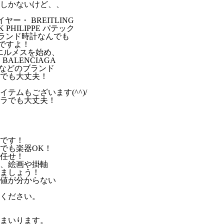
しかないけど、、
イヤー・ BREITLING
PHILIPPE パテック
どブランド時計なんでも
ですよ！
ES エルメスを始め、
 BALENCIAGA
・ などのブランド
でも大丈夫！
テムもございます(^^)/
ラでも大丈夫！
です！
でも楽器OK！
任せ！
、絵画や掛軸
ましょう！
値が分からない
ください。
まいります。