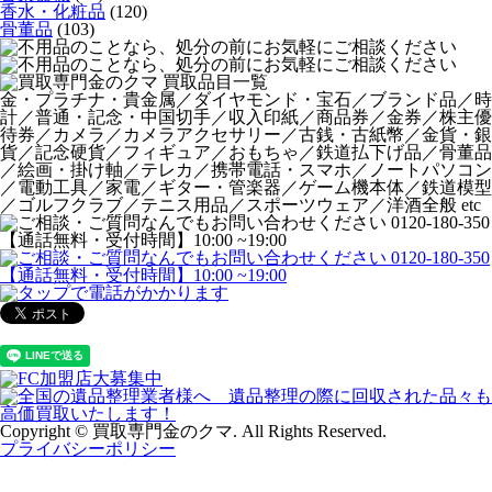
香水・化粧品
(120)
骨董品
(103)
金・プラチナ・貴金属／ダイヤモンド・宝石／ブランド品／時
計／普通・記念・中国切手／収入印紙／商品券／金券／株主優
待券／カメラ／カメラアクセサリー／古銭・古紙幣／金貨・銀
貨／記念硬貨／フィギュア／おもちゃ／鉄道払下げ品／骨董品
／絵画・掛け軸／テレカ／携帯電話・スマホ／ノートパソコン
／電動工具／家電／ギター・管楽器／ゲーム機本体／鉄道模型
／ゴルフクラブ／テニス用品／スポーツウェア／洋酒全般 etc
Copyright © 買取専門金のクマ. All Rights Reserved.
プライバシーポリシー