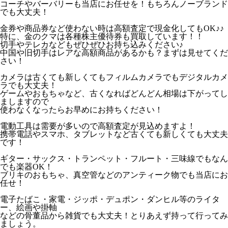
コーチやバーバリーも当店にお任せを！もちろんノーブランド
でも大丈夫！
金券や商品券など使わない時は高額査定で現金化してもOK♪♪
特に、金のクマは各種株主優待券も買取しています！！
切手やテレカなどもぜひぜひお持ち込みください♪
中国や旧切手はレアな高額商品があるかも？まずは見せてくだ
さい！
カメラは古くても新しくてもフィルムカメラでもデジタルカメ
ラでも大丈夫！
ゲームやおもちゃなど、古くなればどんどん相場は下がってし
ましますので
使わなくなったらお早めにお持ちください！
電動工具は需要が多いので高額査定が見込めますよ！
携帯電話やスマホ、タブレットなど古くても新しくても大丈夫
です！
ギター・サックス・トランペット・フルート・三味線でもなん
でも楽器OK！
ブリキのおもちゃ、真空管などのアンティーク物でも当店にお
任せ！
電子たばこ・家電・ジッポ・デュポン・ダンヒル等のライタ
ー、絵画や掛軸
などの骨董品から雑貨でも大丈夫！とりあえず持って行ってみ
ましょう。