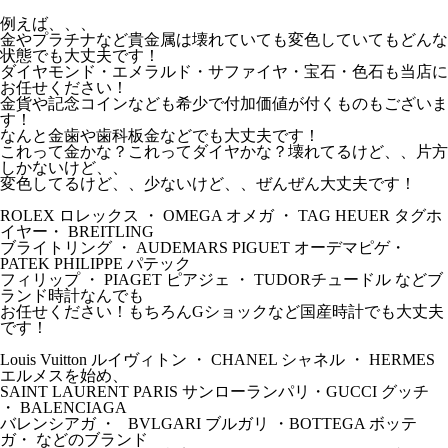
例えば、、、
金やプラチナなど貴金属は壊れていても変色していてもどんな
状態でも大丈夫です！
ダイヤモンド・エメラルド・サファイヤ・宝石・色石も当店に
お任せください！
金貨や記念コインなども希少で付加価値が付くものもございま
す！
なんと金歯や歯科板金などでも大丈夫です！
これって金かな？これってダイヤかな？壊れてるけど、、片方
しかないけど、、
変色してるけど、、少ないけど、、ぜんぜん大丈夫です！
ROLEX ロレックス ・ OMEGA オメガ ・ TAG HEUER タグホ
イヤー・ BREITLING
ブライトリング ・ AUDEMARS PIGUET オーデマピゲ・
PATEK PHILIPPE パテック
フィリップ ・ PIAGET ピアジェ ・ TUDORチュードル などブ
ランド時計なんでも
お任せください！もちろんGショックなど国産時計でも大丈夫
です！
Louis Vuitton ルイヴィトン ・ CHANEL シャネル ・ HERMES
エルメスを始め、
SAINT LAURENT PARIS サンローランパリ・GUCCI グッチ
・ BALENCIAGA
バレンシアガ ・ BVLGARI ブルガリ ・BOTTEGA ボッテ
ガ・ などのブランド