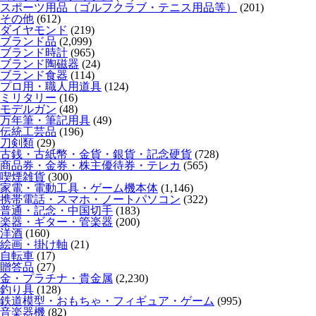
スポーツ用品（ゴルフクラブ・テニス用品等）
(201)
その他
(612)
ダイヤモンド
(219)
ブランド品
(2,099)
ブランド時計
(965)
ブランド陶磁器
(24)
ブランド食器
(114)
プロ用・職人用道具
(124)
ミリタリー
(16)
モデルガン
(48)
万年筆・筆記用具
(49)
伝統工芸品
(196)
刀剣類
(29)
古銭・古紙幣・金貨・銀貨・記念硬貨
(728)
商品券・金券・株主優待券・テレカ
(565)
喫煙雑貨
(300)
家電・電動工具・ゲーム機本体
(1,146)
携帯電話・スマホ・ノートパソコン
(322)
普通・記念・中国切手
(183)
楽器・ギター・管楽器
(200)
洋酒
(160)
絵画・掛け軸
(21)
自転車
(17)
贈答品
(27)
金・プラチナ・貴金属
(2,230)
釣り具
(128)
鉄道模型・おもちゃ・フィギュア・ゲーム
(995)
音楽器機
(82)