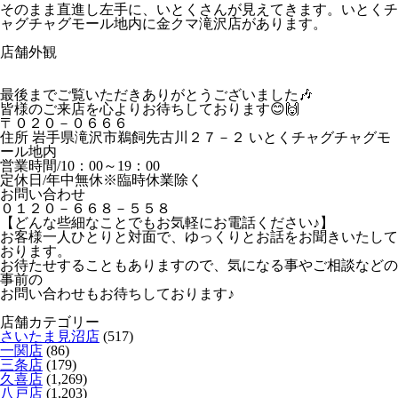
そのまま直進し左手に、いとくさんが見えてきます。いとくチ
ャグチャグモール地内に金クマ滝沢店があります。
店舗外観
最後までご覧いただきありがとうございました🎶
皆様のご来店を心よりお待ちしております😊🙌
〒０２０－０６６６
住所 岩手県滝沢市鵜飼先古川２７－２ いとくチャグチャグモ
ール地内
営業時間/10：00～19：00
定休日/年中無休※臨時休業除く
お問い合わせ
０１２０－６６８－５５８
【どんな些細なことでもお気軽にお電話ください♪】
お客様一人ひとりと対面で、ゆっくりとお話をお聞きいたして
おります。
お待たせすることもありますので、気になる事やご相談などの
事前の
お問い合わせもお待ちしております♪
店舗カテゴリー
さいたま見沼店
(517)
一関店
(86)
三条店
(179)
久喜店
(1,269)
八戸店
(1,203)