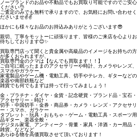
ノーブランドのお品や不動品でもお買取り可能ですのでご安心
ください👌
ご査定のみでも無料で承りますので、お気軽にお問い合わせく
ださいませ✌✌
ほかにも様々なお品のお持込みありがとうございます😎
親切、丁寧をモットーに頑張ります、皆様のご来店を心よりお
待ちしております😊✨
買取専門店って聞くと貴金属や高級品のイメージをお持ちの方
が多くおられますが、
買取専門金のクマは【なんでも買取ます！！】
ご自宅に眠ったままのアクセサリーや時計、カメラやレンズ、
スマホやガラケー、
家電製品やゲーム機・電動工具、切手やテレカ、ギターなどの
楽器や南部鉄瓶など
雑貨でも何でもまずは持って行ってみましょう！
金・プラチナ・ダイヤ・金貨・記念硬貨・ブランド品・宝石・
アクセサリー・時計・
切手・中国切手・金券・商品券・カメラ・レンズ・アクセサリ
ー・スマホ、ガラケー
タブレット・玩具・おもちゃ・ゲーム・電動工具・スポーツ用
品ギター、楽器全般・
デジタル家電、アンティーク・骨董・家具・洋酒・カー用品・
雑貨、などなど
あらゆる物を高価買取させて頂いております！