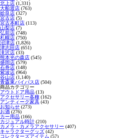
北上店
(1,331)
大船渡店
(763)
姶良店
(327)
宮古店
(5)
宮古本町店
(113)
山梨店
(7)
弘前店
(748)
札幌店
(750)
沼津店
(1,826)
津志田店
(651)
滝沢店
(33)
熊本光の森店
(545)
盛岡店
(579)
石巻店
(148)
紫波店
(964)
谷山店
(1,140)
青森東バイパス店
(504)
商品カテゴリー
アウトドア用品
(13)
アクセサリー各種
(162)
アンティーク家具
(43)
お知らせ
(273)
お酒
(276)
カー用品
(166)
カジュアル時計
(210)
カメラ・カメラアクセサリー
(407)
キャラクターグッズ
(42)
コレクターズアイテム
(57)