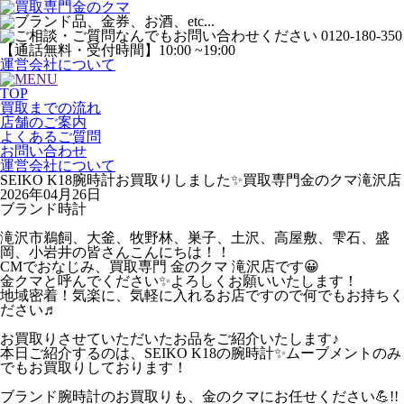
運営会社について
TOP
買取までの流れ
店舗のご案内
よくあるご質問
お問い合わせ
運営会社について
SEIKO K18腕時計お買取りしました✨買取専門金のクマ滝沢店
2026年04月26日
ブランド時計
滝沢市鵜飼、大釜、牧野林、巣子、土沢、高屋敷、雫石、盛
岡、小岩井の皆さんこんにちは！！
CMでおなじみ、買取専門 金のクマ 滝沢店です😀
金クマと呼んでください✨よろしくお願いいたします！
地域密着！気楽に、気軽に入れるお店ですので何でもお持ちく
ださい♬
お買取りさせていただいたお品をご紹介いたします♪
本日ご紹介するのは、SEIKO K18の腕時計✨ムーブメントのみ
でもお買取りしております！
ブランド腕時計のお買取りも、金のクマにお任せください💪!!