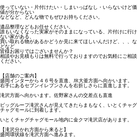
使っていない・片付けたい・しまいっぱなし・いらないけど価
値が分からない
などなど、どんな物でもぜひお持ちください。
遺品整理などもお任せください。
誰もいなくなった実家がそのままになっている、片付けに行け
ない家がある、
買い取れる物があるかどうか見に来てほしいんだけど、、、な
どなど
皆様お困りではございませんか？
相談やお見積もりは無料で行っておりますのでお気軽にご相談
ください。
【店舗のご案内】
盛岡インターから４６号を直進、JR大釜方面へ向かいます。
右手にあるセブンイレブンさんを右折しさらに直進します。
滝沢方面へ向かいます。佐野家さんの交差点も直進
ビッグルーフ滝沢さんが見えてきたらまもなく、いとくチャグ
チャグモールに到着します。
いとくチャグチャグモール地内に金クマ滝沢店があります。
【滝沢分かれ方面から来ると】
盛岡環状線を滝沢方面へ進みます。