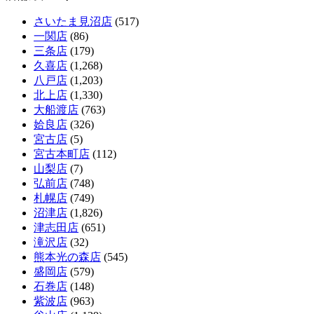
さいたま見沼店
(517)
一関店
(86)
三条店
(179)
久喜店
(1,268)
八戸店
(1,203)
北上店
(1,330)
大船渡店
(763)
姶良店
(326)
宮古店
(5)
宮古本町店
(112)
山梨店
(7)
弘前店
(748)
札幌店
(749)
沼津店
(1,826)
津志田店
(651)
滝沢店
(32)
熊本光の森店
(545)
盛岡店
(579)
石巻店
(148)
紫波店
(963)