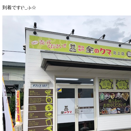
到着です(^_-)-☆