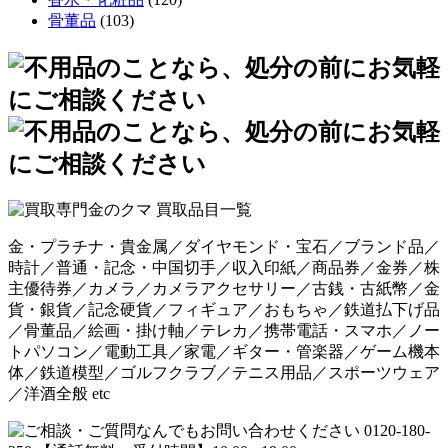
骨董品
(103)
金・プラチナ・貴金属／ダイヤモンド・宝石／ブランド品／
時計／普通・記念・中国切手／収入印紙／商品券／金券／株
主優待券／カメラ／カメラアクセサリー／古銭・古紙幣／金
貨・銀貨／記念硬貨／フィギュア／おもちゃ／鉄道払下げ品
／骨董品／絵画・掛け軸／テレカ／携帯電話・スマホ／ノー
トパソコン／電動工具／家電／ギター・管楽器／ゲーム機本
体／鉄道模型／ゴルフクラブ／テニス用品／スポーツウェア
／洋酒全般 etc