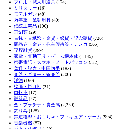
プロ用・職人用道具
(124)
ミリタリー
(16)
モデルガン
(48)
万年筆・筆記用具
(49)
伝統工芸品
(196)
刀剣類
(29)
古銭・古紙幣・金貨・銀貨・記念硬貨
(726)
商品券・金券・株主優待券・テレカ
(565)
喫煙雑貨
(299)
家電・電動工具・ゲーム機本体
(1,145)
携帯電話・スマホ・ノートパソコン
(322)
普通・記念・中国切手
(183)
楽器・ギター・管楽器
(200)
洋酒
(160)
絵画・掛け軸
(21)
自転車
(17)
贈答品
(27)
金・プラチナ・貴金属
(2,230)
釣り具
(128)
鉄道模型・おもちゃ・フィギュア・ゲーム
(994)
音楽器機
(82)
香水・化粧品
(120)