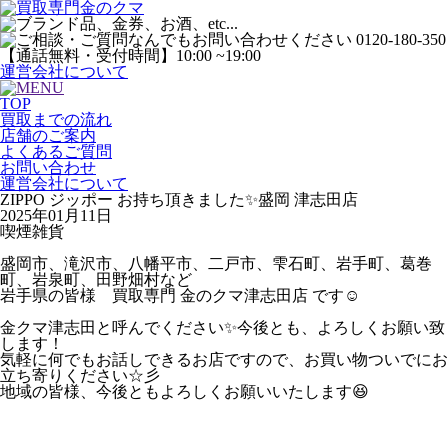
運営会社について
TOP
買取までの流れ
店舗のご案内
よくあるご質問
お問い合わせ
運営会社について
ZIPPO ジッポー お持ち頂きました✨盛岡 津志田店
2025年01月11日
喫煙雑貨
盛岡市、滝沢市、八幡平市、二戸市、雫石町、岩手町、葛巻
町、岩泉町、田野畑村など
岩手県の皆様 買取専門 金のクマ津志田店 です☺
金クマ津志田と呼んでください✨今後とも、よろしくお願い致
します！
気軽に何でもお話しできるお店ですので、お買い物ついでにお
立ち寄りください☆彡
地域の皆様、今後ともよろしくお願いいたします😆