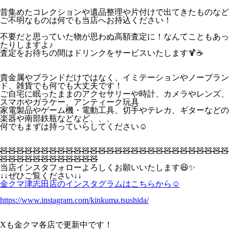
昔集めたコレクションや遺品整理や片付けで出てきたものなど
ご不明なものは何でも当店へお持込ください！
不要だと思っていた物が思わぬ高額査定に！なんてこともあっ
たりしますよ♪
査定をお待ちの間はドリンクをサービスいたします🍹☕
貴金属やブランドだけではなく、イミテーションやノーブラン
ド、雑貨でも何でも大丈夫です！
ご自宅に眠ったままのアクセサリーや時計、カメラやレンズ、
スマホやガラケー、アンティーク玩具
家電製品やゲーム機・電動工具、切手やテレカ、ギターなどの
楽器や南部鉄瓶などなど、、、
何でもまずは持っていらしてください☺
🧸🧸🧸🧸🧸🧸🧸🧸🧸🧸🧸🧸🧸🧸🧸🧸🧸🧸🧸🧸🧸🧸🧸🧸🧸🧸🧸🧸
🧸🧸🧸🧸🧸🧸🧸🧸🧸🧸🧸🧸
当店インスタフォローよろしくお願いいたします😆✨
↓↓ぜひご覧ください↓↓
金クマ津志田店のインスタグラムはこちらから☺
https://www.instagram.com/kinkuma.tsushida/
Xも金クマ各店で更新中です！