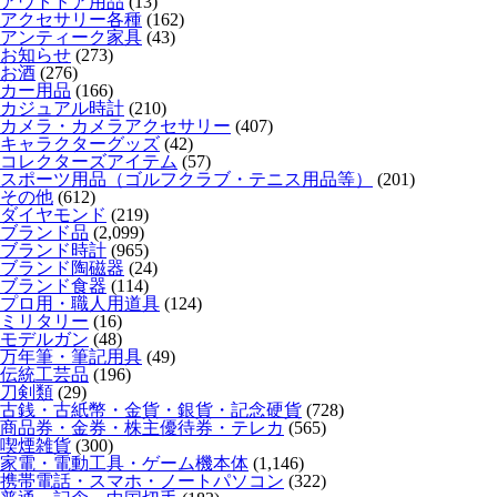
アウトドア用品
(13)
アクセサリー各種
(162)
アンティーク家具
(43)
お知らせ
(273)
お酒
(276)
カー用品
(166)
カジュアル時計
(210)
カメラ・カメラアクセサリー
(407)
キャラクターグッズ
(42)
コレクターズアイテム
(57)
スポーツ用品（ゴルフクラブ・テニス用品等）
(201)
その他
(612)
ダイヤモンド
(219)
ブランド品
(2,099)
ブランド時計
(965)
ブランド陶磁器
(24)
ブランド食器
(114)
プロ用・職人用道具
(124)
ミリタリー
(16)
モデルガン
(48)
万年筆・筆記用具
(49)
伝統工芸品
(196)
刀剣類
(29)
古銭・古紙幣・金貨・銀貨・記念硬貨
(728)
商品券・金券・株主優待券・テレカ
(565)
喫煙雑貨
(300)
家電・電動工具・ゲーム機本体
(1,146)
携帯電話・スマホ・ノートパソコン
(322)