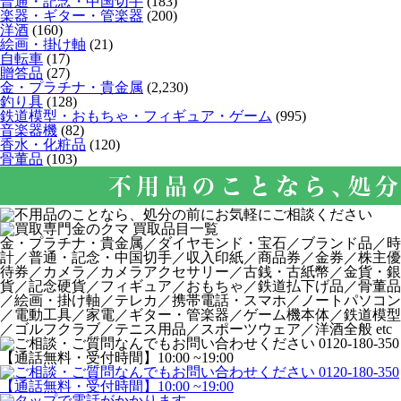
普通・記念・中国切手
(183)
楽器・ギター・管楽器
(200)
洋酒
(160)
絵画・掛け軸
(21)
自転車
(17)
贈答品
(27)
金・プラチナ・貴金属
(2,230)
釣り具
(128)
鉄道模型・おもちゃ・フィギュア・ゲーム
(995)
音楽器機
(82)
香水・化粧品
(120)
骨董品
(103)
金・プラチナ・貴金属／ダイヤモンド・宝石／ブランド品／時
計／普通・記念・中国切手／収入印紙／商品券／金券／株主優
待券／カメラ／カメラアクセサリー／古銭・古紙幣／金貨・銀
貨／記念硬貨／フィギュア／おもちゃ／鉄道払下げ品／骨董品
／絵画・掛け軸／テレカ／携帯電話・スマホ／ノートパソコン
／電動工具／家電／ギター・管楽器／ゲーム機本体／鉄道模型
／ゴルフクラブ／テニス用品／スポーツウェア／洋酒全般 etc