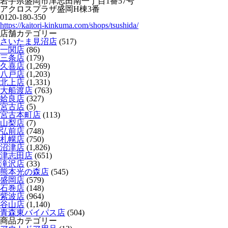
岩手県盛岡市津志田南一丁目1番57号
アクロスプラザ盛岡H棟3番
0120-180-350
https://kaitori-kinkuma.com/shops/tsushida/
店舗カテゴリー
さいたま見沼店
(517)
一関店
(86)
三条店
(179)
久喜店
(1,269)
八戸店
(1,203)
北上店
(1,331)
大船渡店
(763)
姶良店
(327)
宮古店
(5)
宮古本町店
(113)
山梨店
(7)
弘前店
(748)
札幌店
(750)
沼津店
(1,826)
津志田店
(651)
滝沢店
(33)
熊本光の森店
(545)
盛岡店
(579)
石巻店
(148)
紫波店
(964)
谷山店
(1,140)
青森東バイパス店
(504)
商品カテゴリー