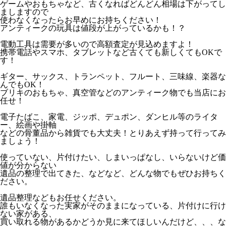
ゲームやおもちゃなど、古くなればどんどん相場は下がってし
ましますので
使わなくなったらお早めにお持ちください！
アンティークの玩具は値段が上がっているかも！？
電動工具は需要が多いので高額査定が見込めますよ！
携帯電話やスマホ、タブレットなど古くても新しくてもOKで
す！
ギター、サックス、トランペット、フルート、三味線、楽器な
んでもOK！
ブリキのおもちゃ、真空管などのアンティーク物でも当店にお
任せ！
電子たばこ、家電、ジッポ、デュポン、ダンヒル等のライタ
ー、絵画や掛軸
などの骨董品から雑貨でも大丈夫！とりあえず持って行ってみ
ましょう！
使っていない、片付けたい、しまいっぱなし、いらないけど価
値が分からない
遺品の整理で出てきた、などなど、どんな物でもぜひお持ちく
ださい。
遺品整理などもお任せください。
誰もいなくなった実家がそのままになっている、片付けに行け
ない家がある、
買い取れる物があるかどうか見に来てほしいんだけど、、、な