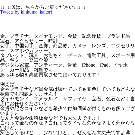
↓↓↓↓↓Xはこちらからご覧ください↓↓↓↓↓
Tweets by kinkuma_kaitori
金、プラチナ、ダイヤモンド、金貨、記念硬貨、ブランド品、
宝石、アクセサリー、時計、
切手、中国切手、金券、商品券、カメラ、レンズ、アクセサリ
ー、スマホやガラケー、
タブレット、玩具、おもちゃ、ゲーム、電動工具、スポーツ用
品、ギター、楽器全般、
デジタル家電、アンティーク、骨董、iPhone、iPad、イヤホ
ン、カー用品、雑貨でも、
あらゆる物を高価買取させて頂いております！
例えば、、、
金やプラチナなど貴金属は壊れていても変色していてもどんな
状態でも問題ありません！
ダイヤモンド、エメラルド、サファイヤ、宝石、色石なども当
店にお任せください✨
金貨や記念コインなども希少で付加価値が付くものも多々ござ
います♪
なんと金歯や歯科板金などでも大丈夫ですよ！
これって金なのかな？これってダイヤなのかな？よく分からな
いけど、、
変色してるけど、、少ないけど、、ぜんぜん大丈夫ですよ😆