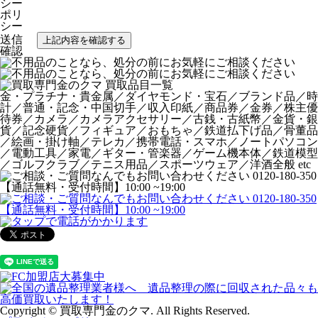
シー
ポリ
シー
送信
確認
金・プラチナ・貴金属／ダイヤモンド・宝石／ブランド品／時
計／普通・記念・中国切手／収入印紙／商品券／金券／株主優
待券／カメラ／カメラアクセサリー／古銭・古紙幣／金貨・銀
貨／記念硬貨／フィギュア／おもちゃ／鉄道払下げ品／骨董品
／絵画・掛け軸／テレカ／携帯電話・スマホ／ノートパソコン
／電動工具／家電／ギター・管楽器／ゲーム機本体／鉄道模型
／ゴルフクラブ／テニス用品／スポーツウェア／洋酒全般 etc
Copyright © 買取専門金のクマ. All Rights Reserved.