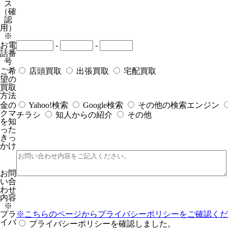
ス
（確
認
用）
※
お電
-
-
話番
号
ご希
店頭買取
出張買取
宅配買取
望の
買取
方法
金の
Yahoo!検索
Google検索
その他の検索エンジン
クマ
チラシ
知人からの紹介
その他
を知
った
きっ
かけ
お問
い合
わせ
内容
※
プラ
※こちらのページからプライバシーポリシーをご確認くだ
イバ
プライバシーポリシーを確認しました。