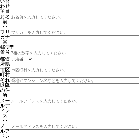
い合
わせ
項目
お名
前
※
フリ
ガナ
※
郵便
〒
番号
都道
府県
市区
町村
それ
以降
の住
所
メー
ルア
ドレ
ス
※
メー
ルア
ドレ