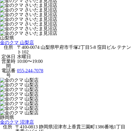
山梨県
金のクマ 山梨店
住所
〒400-0074 山梨県甲府市千塚2丁目5-8 窪田ビル テナン
ト102
定休日
水曜日
営業時
10:00〜19:00
間
電話番
055-244-7078
号
静岡県
金のクマ 沼津店
住所
〒410-0813 静岡県沼津市上香貫三園町1386番地1丁目