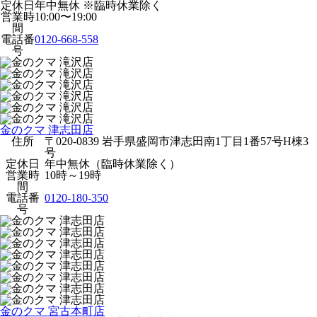
定休日
年中無休 ※臨時休業除く
営業時
10:00〜19:00
間
電話番
0120-668-558
号
金のクマ 津志田店
住所
〒020-0839 岩手県盛岡市津志田南1丁目1番57号H棟3
号
定休日
年中無休（臨時休業除く）
営業時
10時～19時
間
電話番
0120-180-350
号
金のクマ 宮古本町店