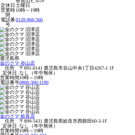
香貫山ビル1F
定休日
土曜日
営業時
10時～19時
間
電話番
0120-966-566
号
鹿児島県
金のクマ 谷山店
住所
〒891-0141 鹿児島市谷山中央1丁目4267-1 1F
定休日
なし（年中無休）
営業時間
10時～19時
電話番号
0800-300-1190
金のクマ 姶良店
住所
〒899-5431 鹿児島県姶良市西餅田60-3-1F
定休日
なし（年中無休）
営業時間
10時～19時