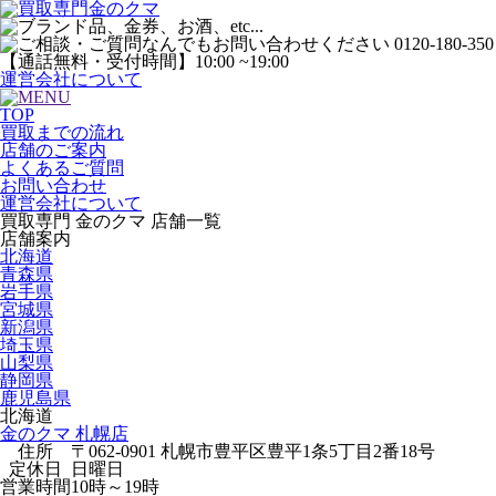
運営会社について
TOP
買取までの流れ
店舗のご案内
よくあるご質問
お問い合わせ
運営会社について
買取専門 金のクマ 店舗一覧
店舗案内
北海道
青森県
岩手県
宮城県
新潟県
埼玉県
山梨県
静岡県
鹿児島県
北海道
金のクマ 札幌店
住所
〒062-0901 札幌市豊平区豊平1条5丁目2番18号
定休日
日曜日
営業時間
10時～19時