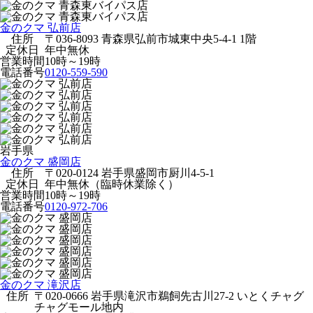
金のクマ 弘前店
住所
〒036-8093 青森県弘前市城東中央5-4-1 1階
定休日
年中無休
営業時間
10時～19時
電話番号
0120-559-590
岩手県
金のクマ 盛岡店
住所
〒020-0124 岩手県盛岡市厨川4-5-1
定休日
年中無休（臨時休業除く）
営業時間
10時～19時
電話番号
0120-972-706
金のクマ 滝沢店
住所
〒020-0666 岩手県滝沢市鵜飼先古川27-2 いとくチャグ
チャグモール地内