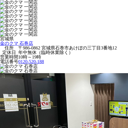
宮城県
金のクマ 石巻店
住所
〒986-0862 宮城県石巻市あけぼの三丁目3番地12
定休日
年中無休（臨時休業除く）
営業時間
10時～19時
電話番号
0120-520-188