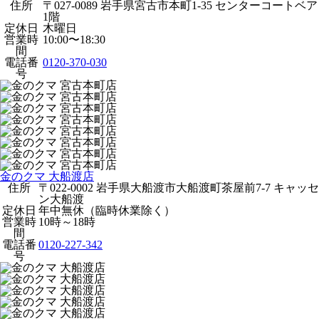
住所
〒027-0089 岩手県宮古市本町1-35 センターコートベア
1階
定休日
木曜日
営業時
10:00〜18:30
間
電話番
0120-370-030
号
金のクマ 大船渡店
住所
〒022-0002 岩手県大船渡市大船渡町茶屋前7-7 キャッセ
ン大船渡
定休日
年中無休（臨時休業除く）
営業時
10時～18時
間
電話番
0120-227-342
号