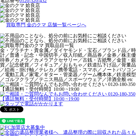
電話番号
0120-320-432
買取専門 金のクマ 店舗一覧ページへ
金・プラチナ・貴金属／ダイヤモンド・宝石／ブランド品／時
計／普通・記念・中国切手／収入印紙／商品券／金券／株主優
待券／カメラ／カメラアクセサリー／古銭・古紙幣／金貨・銀
貨／記念硬貨／フィギュア／おもちゃ／鉄道払下げ品／骨董品
／絵画・掛け軸／テレカ／携帯電話・スマホ／ノートパソコン
／電動工具／家電／ギター・管楽器／ゲーム機本体／鉄道模型
／ゴルフクラブ／テニス用品／スポーツウェア／洋酒全般 etc