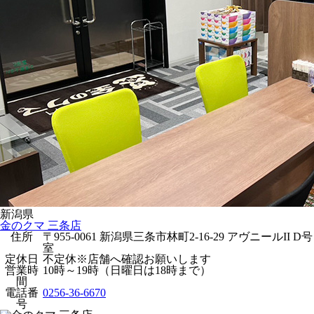
新潟県
金のクマ 三条店
住所
〒955-0061 新潟県三条市林町2-16-29 アヴニールII D号
室
定休日
不定休※店舗へ確認お願いします
営業時
10時～19時（日曜日は18時まで）
間
電話番
0256-36-6670
号