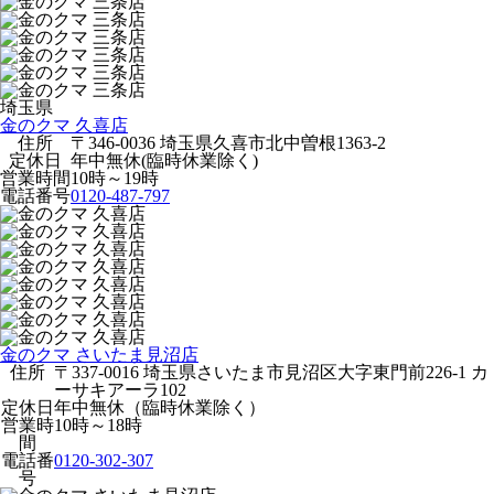
埼玉県
金のクマ 久喜店
住所
〒346-0036 埼玉県久喜市北中曽根1363-2
定休日
年中無休(臨時休業除く)
営業時間
10時～19時
電話番号
0120-487-797
金のクマ さいたま見沼店
住所
〒337-0016 埼玉県さいたま市見沼区大字東門前226-1 カ
ーサキアーラ102
定休日
年中無休（臨時休業除く）
営業時
10時～18時
間
電話番
0120-302-307
号