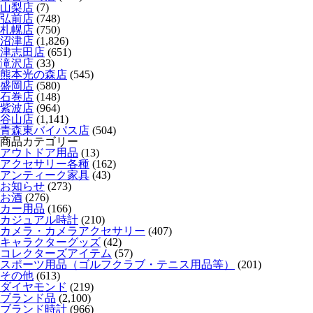
山梨店
(7)
弘前店
(748)
札幌店
(750)
沼津店
(1,826)
津志田店
(651)
滝沢店
(33)
熊本光の森店
(545)
盛岡店
(580)
石巻店
(148)
紫波店
(964)
谷山店
(1,141)
青森東バイパス店
(504)
商品カテゴリー
アウトドア用品
(13)
アクセサリー各種
(162)
アンティーク家具
(43)
お知らせ
(273)
お酒
(276)
カー用品
(166)
カジュアル時計
(210)
カメラ・カメラアクセサリー
(407)
キャラクターグッズ
(42)
コレクターズアイテム
(57)
スポーツ用品（ゴルフクラブ・テニス用品等）
(201)
その他
(613)
ダイヤモンド
(219)
ブランド品
(2,100)
ブランド時計
(966)