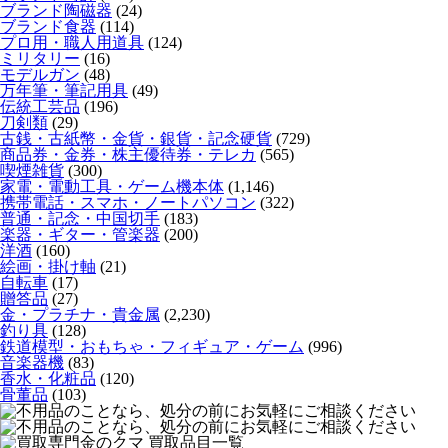
ブランド陶磁器
(24)
ブランド食器
(114)
プロ用・職人用道具
(124)
ミリタリー
(16)
モデルガン
(48)
万年筆・筆記用具
(49)
伝統工芸品
(196)
刀剣類
(29)
古銭・古紙幣・金貨・銀貨・記念硬貨
(729)
商品券・金券・株主優待券・テレカ
(565)
喫煙雑貨
(300)
家電・電動工具・ゲーム機本体
(1,146)
携帯電話・スマホ・ノートパソコン
(322)
普通・記念・中国切手
(183)
楽器・ギター・管楽器
(200)
洋酒
(160)
絵画・掛け軸
(21)
自転車
(17)
贈答品
(27)
金・プラチナ・貴金属
(2,230)
釣り具
(128)
鉄道模型・おもちゃ・フィギュア・ゲーム
(996)
音楽器機
(83)
香水・化粧品
(120)
骨董品
(103)