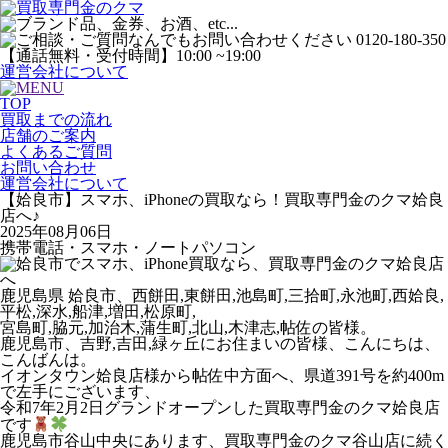
運営会社について
TOP
買取までの流れ
店舗のご案内
よくあるご質問
お問い合わせ
運営会社について
【姶良市】スマホ、iPhoneの買取なら！買取専門金のクマ姶良
店へ♪
2025年08月06日
携帯電話・スマホ・ノートパソコン
鹿児島県 姶良市、西餅田,東餅田,池島町,三拾町,永池町,西姶良,
平松,深水,船津,増田,松原町,
宮島町,脇元,加治木,蒲生町,北山,木津志,帖佐の皆様。
鹿児島市、吉野,吉田,緑ヶ丘にお住まいの皆様、こんにちは、
こんばんは。
イオンタウン姶良店様から帖佐中方面へ、県道391号を約400m
で左手にございます、
令和7年2月2日グランドオープンした買取専門金のクマ姶良店
です
鹿児島市谷山中央にあります、買取専門金のクマ谷山店に続く