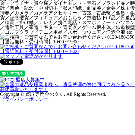
金・プラチナ・貴金属／ダイヤモンド・宝石／ブランド品／時
計／普通・記念・中国切手／収入印紙／商品券／金券／株主優
待券／カメラ／カメラアクセサリー／古銭・古紙幣／金貨・銀
貨／記念硬貨／フィギュア／おもちゃ／鉄道払下げ品／骨董品
／絵画・掛け軸／テレカ／携帯電話・スマホ／ノートパソコン
／電動工具／家電／ギター・管楽器／ゲーム機本体／鉄道模型
／ゴルフクラブ／テニス用品／スポーツウェア／洋酒全般 etc
Copyright © 買取専門金のクマ. All Rights Reserved.
プライバシーポリシー