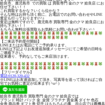
姶良市、鹿児島市 での買取 は 買取専門 金のクマ 姶良店 にお
任せ下さい！！
これ買取するかな？いくら位かな？
そんな時はお持ち頂く前に、お電話でのお問い合わせやLINE
査定も行っております(^^♪
査定は無料ですので、鹿児島市 買取専門 金のクマ 姶良店にお
持ち下さい！！
もちろん無料出張買取もお気軽にお問い合わせ下さい^ ^
【ご来店予約受付開始】
LINEまたはお電話にてご予約承ります。
LINEは下記よりお友達追加後メッセージにてご希望の日時を
ご連絡下さい。
従来通り、予約なしでもご来店頂けます。
【フリーダイヤル】
電話:0120-320-432
※LINEはお友達追加して頂き、写真等を送って頂ければご自
宅でお気軽に査定が出来ます( ^ω^ )
姶良市 鹿児島市 買取専門 金のクマ 姶良店では
ブランド 時計 バック 金 金貨 プラチナ 貴金属 ダイヤ 色石
金券 商品券 ギフト券 切手 はもちろんの事、谷山店では農機具