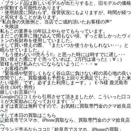
・ブランド品は新しいモデルが出たりすると、旧モデルの価格
が変動する可能性があります。
・使用頻度に関わらず、保管状況にもよりますが、時間が経つ
と劣化することがあります。
“私自身の失敗例と、当店でご成約頂いたお客様の声”
・失敗談
私もこの業界を10年以上やらせてもらっています。
まだこの業界に飛び込んで間もない頃、ずっと欲しかったヴィ
トンの長財布を使用していました。
そして買い替えの際、『またいつか使うかもしれない･･･』と
眠らせていました。。。
『もう使わない!!売ろう!!』と思った時には時すでに遅し･･･
買い替えた際にすぐ売っていれば、2万円は違った( ；∀；)
皆様もぜひ私みたいにならないように・・・ｗ
・お客様の声
『緊張感や堅苦しくもなく谷山店に負けない程の居心地の良い
空間でした。買取価格も予想を上回り大満足でした。「また来
たい場所」です。必ずまた利用しまーす。』 E･N様 鹿児島市
在住 (30代･男性)
嬉しいお言葉(^^)
Googleの口コミから引用させて頂きましたが、こういった口コ
ミが大変励みになっております( ´ ▽ ` )
まずは査定は無料ですので、お気軽に買取専門金のクマ姶良店
へ!!
そして本日の買取はこちら
ブランド売るならココ!!「姶良市でスマホ、iPhoneの買取」