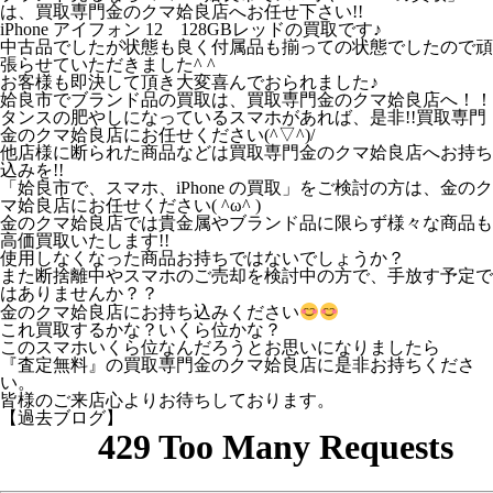
は、買取専門金のクマ姶良店へお任せ下さい!!
iPhone アイフォン 12 128GBレッドの買取です♪
中古品でしたが状態も良く付属品も揃っての状態でしたので頑
張らせていただきました^ ^
お客様も即決して頂き大変喜んでおられました♪
姶良市でブランド品の買取は、買取専門金のクマ姶良店へ！！
タンスの肥やしになっているスマホがあれば、是非!!買取専門
金のクマ姶良店にお任せください(^▽^)/
他店様に断られた商品などは買取専門金のクマ姶良店へお持ち
込みを!!
「姶良市で、スマホ、iPhone の買取」をご検討の方は、金のク
マ姶良店にお任せください( ^ω^ )
金のクマ姶良店では貴金属やブランド品に限らず様々な商品も
高価買取いたします!!
使用しなくなった商品お持ちではないでしょうか？
また断捨離中やスマホのご売却を検討中の方で、手放す予定で
はありませんか？？
金のクマ姶良店にお持ち込みください
これ買取するかな？いくら位かな？
このスマホいくら位なんだろうとお思いになりましたら
『査定無料』の買取専門金のクマ姶良店に是非お持ちくださ
い。
皆様のご来店心よりお待ちしております。
【過去ブログ】