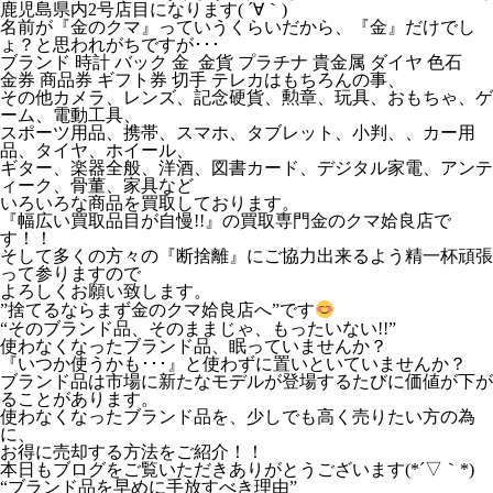
鹿児島県内2号店目になります( ´∀｀)
名前が『金のクマ』っていうくらいだから、『金』だけでし
ょ？と思われがちですが･･･
ブランド 時計 バック 金 金貨 プラチナ 貴金属 ダイヤ 色石
金券 商品券 ギフト券 切手 テレカはもちろんの事、
その他カメラ、レンズ、記念硬貨、勲章、玩具、おもちゃ、ゲ
ーム、電動工具、
スポーツ用品、携帯、スマホ、タブレット、小判、、カー用
品、タイヤ、ホイール、
ギター、楽器全般、洋酒、図書カード、デジタル家電、アンテ
ィーク、骨董、家具など
いろいろな商品を買取しております。
『幅広い買取品目が自慢!!』の買取専門金のクマ姶良店で
す！！
そして多くの方々の『断捨離』にご協力出来るよう精一杯頑張
って参りますので
よろしくお願い致します。
”捨てるならまず金のクマ姶良店へ”です
“そのブランド品、そのままじゃ、もったいない!!”
使わなくなったブランド品、眠っていませんか？
『いつか使うかも･･･』と使わずに置いといていませんか？
ブランド品は市場に新たなモデルが登場するたびに価値が下が
ることがあります。
使わなくなったブランド品を、少しでも高く売りたい方の為
に、
お得に売却する方法をご紹介！！
本日もブログをご覧いただきありがとうございます(*´▽｀*)
“ブランド品を早めに手放すべき理由”