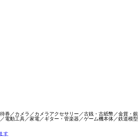
待券／カメラ／カメラアクセサリー／古銭・古紙幣／金貨・銀
／電動工具／家電／ギター・管楽器／ゲーム機本体／鉄道模型