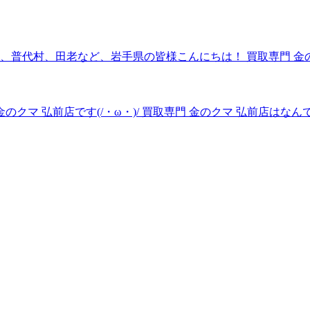
、普代村、田老など、岩手県の皆様こんにちは！ 買取専門 金
のクマ 弘前店です(/・ω・)/ 買取専門 金のクマ 弘前店は