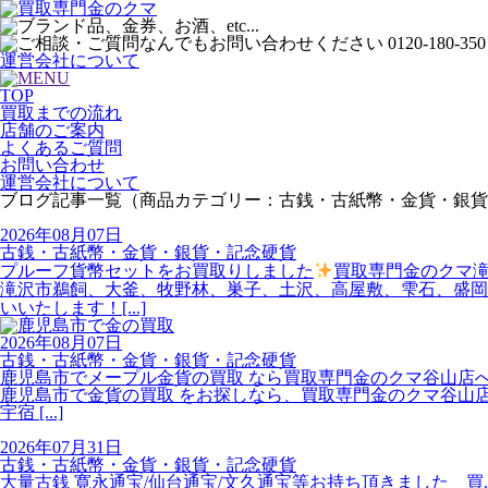
運営会社について
TOP
買取までの流れ
店舗のご案内
よくあるご質問
お問い合わせ
運営会社について
ブログ記事一覧（商品カテゴリー：古銭・古紙幣・金貨・銀貨
2026年08月07日
古銭・古紙幣・金貨・銀貨・記念硬貨
プルーフ貨幣セットをお買取りしました
買取専門金のクマ滝沢
滝沢市鵜飼、大釜、牧野林、巣子、土沢、高屋敷、雫石、盛岡、
いいたします！[...]
2026年08月07日
古銭・古紙幣・金貨・銀貨・記念硬貨
鹿児島市でメープル金貨の買取 なら買取専門金のクマ谷山店
鹿児島市で金貨の買取 をお探しなら、買取専門金のクマ谷山店へお任
宇宿 [...]
2026年07月31日
古銭・古紙幣・金貨・銀貨・記念硬貨
大量古銭 寛永通宝/仙台通宝/文久通宝等お持ち頂きました 買..