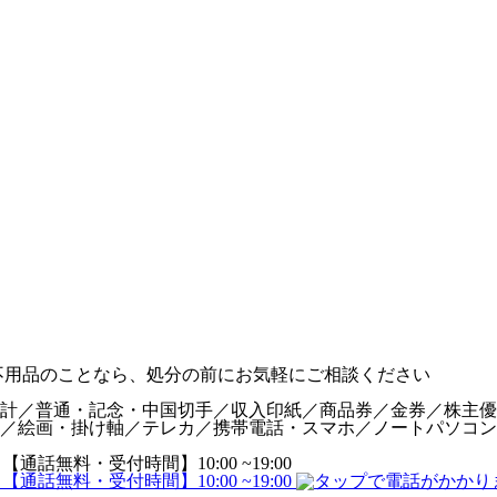
計／普通・記念・中国切手／収入印紙／商品券／金券／株主優
／絵画・掛け軸／テレカ／携帯電話・スマホ／ノートパソコン