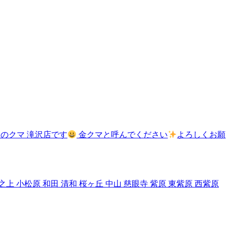
のクマ 滝沢店です
金クマと呼んでください
よろしくお願
小松原 和田 清和 桜ヶ丘 中山 慈眼寺 紫原 東紫原 西紫原