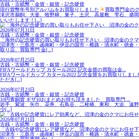
古銭・古紙幣・金貨・銀貨・記念硬貨
現行貨幣年号別アルバムをお買取りしました
買取専門金のクマ
滝沢市鵜飼、大釜、牧野林、巣子、土沢、高屋敷、雫石、盛岡、
いいたします！[...]
2026年07月31日
古銭・古紙幣・金貨・銀貨・記念硬貨
「海外の記念硬貨の買い取りもお任せ下さい 沼津の金のクマ」 
沼津市・三島市・函南町・伊豆の国市・椎路・清水町・徳倉・長
取り店、買取専門 金[...]
2026年07月25日
古銭・古紙幣・金貨・銀貨・記念硬貨
FIFAワールドカップ カタール2022 記念金貨の買取は金...
FIFAワールドカップ カタール2022 記念金貨をお買取りしま
ただき[...]
2026年07月23日
古銭・古紙幣・金貨・銀貨・記念硬貨
10円青銅貨 ギザ10おまとめお持ち頂きました 買取専門 ...
岩手、紫波、矢巾、花巻、石鳥谷、二枚橋、東和、大迫、遠野の皆
少[...]
2026年07月21日
古銭・古紙幣・金貨・銀貨・記念硬貨
「古銭や記念硬貨にレア硬貨など、沼津の金のクマにお任せ下さい
沼津市・三島市・函南町・伊豆の国市・椎路・清水町・徳倉・長