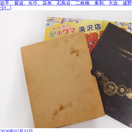
岩手、紫波、矢巾、花巻、石鳥谷、二枚橋、東和、大迫、遠野の皆
少[...]
2026年07月31日