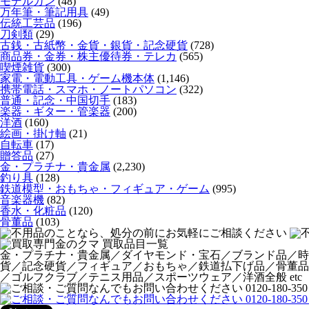
モデルガン
(48)
万年筆・筆記用具
(49)
伝統工芸品
(196)
刀剣類
(29)
古銭・古紙幣・金貨・銀貨・記念硬貨
(728)
商品券・金券・株主優待券・テレカ
(565)
喫煙雑貨
(300)
家電・電動工具・ゲーム機本体
(1,146)
携帯電話・スマホ・ノートパソコン
(322)
普通・記念・中国切手
(183)
楽器・ギター・管楽器
(200)
洋酒
(160)
絵画・掛け軸
(21)
自転車
(17)
贈答品
(27)
金・プラチナ・貴金属
(2,230)
釣り具
(128)
鉄道模型・おもちゃ・フィギュア・ゲーム
(995)
音楽器機
(82)
香水・化粧品
(120)
骨董品
(103)
金・プラチナ・貴金属／ダイヤモンド・宝石／ブランド品／時
貨／記念硬貨／フィギュア／おもちゃ／鉄道払下げ品／骨董品
／ゴルフクラブ／テニス用品／スポーツウェア／洋酒全般 etc