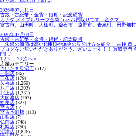
取り店、買取専門 金[...]
2026年07月11日
古銭・古紙幣・金貨・銀貨・記念硬貨
カナダ メイプルリーフ金貨 1orz お買取りです！金クマ ...
宮古市、山田町、大槌町、釜石市、遠野市、岩泉町、田野畑村
2026年07月03日
古銭・古紙幣・金貨・銀貨・記念硬貨
一朱銀の価値は高い!?種類や偽物の見分け方を紹介！ 古銭 買...
ブログをご覧いただきありがとうございまーす！！ 買取専門 金
門[...]
1
2
3
…
73
次へ »
店舗カテゴリー
さいたま見沼店
(517)
一関店
(86)
三条店
(179)
久喜店
(1,269)
八戸店
(1,203)
北上店
(1,331)
大船渡店
(763)
姶良店
(327)
宮古店
(5)
宮古本町店
(113)
山梨店
(7)
弘前店
(748)
札幌店
(750)
沼津店
(1,826)