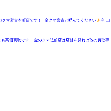
のクマ宮古本町店です！ 金クマ宮古と呼んでください
今[...]
なんでも高価買取です！ 金のクマ弘前店は店舗を見れば他の買取専