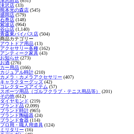
津志田店
(651)
滝沢店
(33)
熊本光の森店
(545)
盛岡店
(579)
石巻店
(148)
紫波店
(964)
谷山店
(1,140)
青森東バイパス店
(504)
商品カテゴリー
アウトドア用品
(13)
アクセサリー各種
(162)
アンティーク家具
(43)
お知らせ
(273)
お酒
(276)
カー用品
(166)
カジュアル時計
(210)
カメラ・カメラアクセサリー
(407)
キャラクターグッズ
(42)
コレクターズアイテム
(57)
スポーツ用品（ゴルフクラブ・テニス用品等）
(201)
その他
(612)
ダイヤモンド
(219)
ブランド品
(2,099)
ブランド時計
(965)
ブランド陶磁器
(24)
ブランド食器
(114)
プロ用・職人用道具
(124)
ミリタリー
(16)