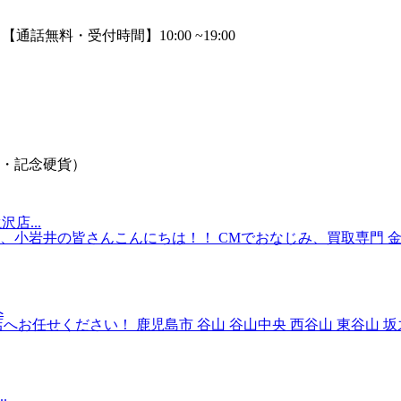
・記念硬貨）
店...
小岩井の皆さんこんにちは！！ CMでおなじみ、買取専門 金
へ
せください！ 鹿児島市 谷山 谷山中央 西谷山 東谷山 坂之上 
.