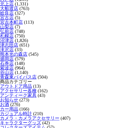
北上店
(1,331)
大船渡店
(763)
姶良店
(327)
宮古店
(5)
宮古本町店
(113)
山梨店
(7)
弘前店
(748)
札幌店
(750)
沼津店
(1,826)
津志田店
(651)
滝沢店
(33)
熊本光の森店
(545)
盛岡店
(579)
石巻店
(148)
紫波店
(964)
谷山店
(1,140)
青森東バイパス店
(504)
商品カテゴリー
アウトドア用品
(13)
アクセサリー各種
(162)
アンティーク家具
(43)
お知らせ
(273)
お酒
(276)
カー用品
(166)
カジュアル時計
(210)
カメラ・カメラアクセサリー
(407)
キャラクターグッズ
(42)
コレクターズアイテム
(57)