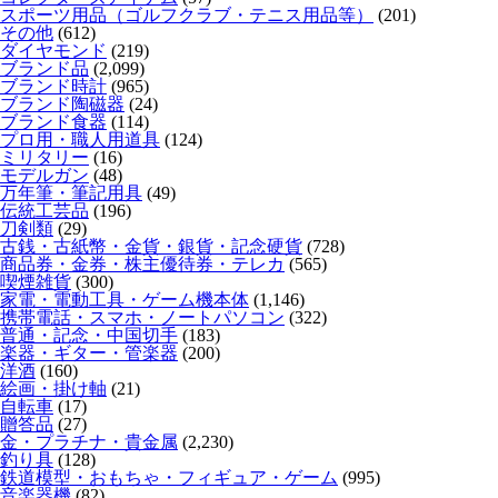
スポーツ用品（ゴルフクラブ・テニス用品等）
(201)
その他
(612)
ダイヤモンド
(219)
ブランド品
(2,099)
ブランド時計
(965)
ブランド陶磁器
(24)
ブランド食器
(114)
プロ用・職人用道具
(124)
ミリタリー
(16)
モデルガン
(48)
万年筆・筆記用具
(49)
伝統工芸品
(196)
刀剣類
(29)
古銭・古紙幣・金貨・銀貨・記念硬貨
(728)
商品券・金券・株主優待券・テレカ
(565)
喫煙雑貨
(300)
家電・電動工具・ゲーム機本体
(1,146)
携帯電話・スマホ・ノートパソコン
(322)
普通・記念・中国切手
(183)
楽器・ギター・管楽器
(200)
洋酒
(160)
絵画・掛け軸
(21)
自転車
(17)
贈答品
(27)
金・プラチナ・貴金属
(2,230)
釣り具
(128)
鉄道模型・おもちゃ・フィギュア・ゲーム
(995)
音楽器機
(82)