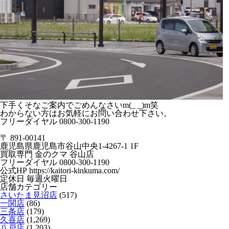
下手くそなご案内でごめんなさいm(_ _)m笑
わからない方はお気軽にお問い合わせ下さい。
フリーダイヤル 0800-300-1190
〒 891-00141
鹿児島県鹿児島市谷山中央1-4267-1 1F
買取専門 金のクマ 谷山店
フリーダイヤル 0800-300-1190
公式HP https://kaitori-kinkuma.com/
定休日 毎週火曜日
店舗カテゴリー
さいたま見沼店
(517)
一関店
(86)
三条店
(179)
久喜店
(1,269)
八戸店
(1,203)