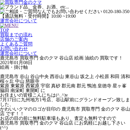
運営会社について
TOP
買取までの流れ
店舗のご案内
よくあるご質問
お問い合わせ
運営会社について
鹿児島市 買取専門 金のクマ 谷山店 絵画 油絵の 買取です！
2021年01月08日
絵画・掛け軸
鹿児島市 谷山 谷山中央 西谷山 東谷山 坂之上 小松原 和田 清和
桜ヶ丘 中山 慈眼寺
紫原 東紫原 西紫原 宇宿 真砂 郡元南 郡元 鴨池 皇徳寺 星ヶ峯
脇田 南栄町 東開町 に
お住まいの皆様こんにちは(^_^)v
7月17日に九州地方1号店、谷山駅前にグランドオープン致しま
した、
かわいいクマのロゴが目印の 鹿児島市 買取専門 金のクマ 谷山
店 です！！
お店の目の前に無料駐車場もあり、査定も無料ですので
鹿児島市 買取専門 金のクマ 谷山店 にお気軽にお越し下さい
(^^)