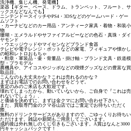
洗浄機、集じん機、発電機】
楽器【ギター、ベース、ドラム、トランペット、フルート、サ
ックスなどなんでも】
ニンテンドースイッチやPS4・3DSなどのゲームハード・ゲー
ムソフト
・カーナビなどのカー用品・アンティーク家具・着物・和装小
物
珊瑚・エメラルドやサファイアルビーなどの色石・真珠・ダイ
ヤモンド
・ウエッジウッドやマイセンなどブランド食器
テレビや電子レンジ・ポットなどの家電、フィギュアや懐かし
の昭和レトロおもちゃ
・勲章・軍装品・壷・骨董品・掛け軸・ブランド文具・鉄道模
型・プラモデル
農機具や、アイコスやジッポなどの喫煙グッズなどの豊富な買
取品目。
こんなのも大丈夫かな？これは売れるのかな？
まずはお電話でのお問い合わせをどうぞ。
査定のみのご来店も大歓迎です。
壊れてしまったから、動いていないから、ご自身で『これは売
れないでしょう』、
と価値を決めずに、まずは金クマにお問い合わせ下さい。
また、買取専門金のクマ谷山店ではご査定でお待ちいただく
際、
無料のドリンクサービスがありますので、ごゆっくりお待ちい
ただけます。雑誌や新聞もご用意してございます。
成約後は外れ無しのくじ引きもございます。A賞はなんと3000
円キャッシュバックです！