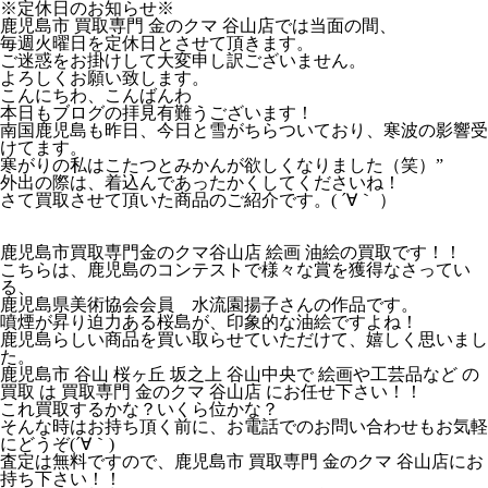
※定休日のお知らせ※
鹿児島市 買取専門 金のクマ 谷山店では当面の間、
毎週火曜日を定休日とさせて頂きます。
ご迷惑をお掛けして大変申し訳ございません。
よろしくお願い致します。
こんにちわ、こんばんわ
本日もブログの拝見有難うございます！
南国鹿児島も昨日、今日と雪がちらついており、寒波の影響受
けてます。
寒がりの私はこたつとみかんが欲しくなりました（笑）”
外出の際は、着込んであったかくしてくださいね！
さて買取させて頂いた商品のご紹介です。( ´∀｀ ）
鹿児島市買取専門金のクマ谷山店 絵画 油絵の買取です！！
こちらは、鹿児島のコンテストで様々な賞を獲得なさってい
る、
鹿児島県美術協会会員 水流園揚子さんの作品です。
噴煙が昇り迫力ある桜島が、印象的な油絵ですよね！
鹿児島らしい商品を買い取らせていただけて、嬉しく思いまし
た。
鹿児島市 谷山 桜ヶ丘 坂之上 谷山中央で 絵画や工芸品など の
買取 は 買取専門 金のクマ 谷山店 にお任せ下さい！！
これ買取するかな？いくら位かな？
そんな時はお持ち頂く前に、お電話でのお問い合わせもお気軽
にどうぞ(´∀｀)
査定は無料ですので、鹿児島市 買取専門 金のクマ 谷山店にお
持ち下さい！！