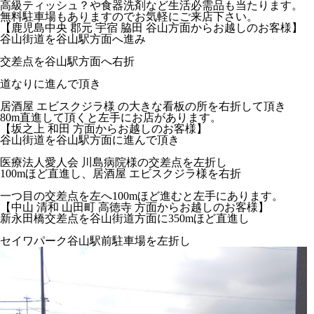
高級ティッシュ？や食器洗剤など生活必需品も当たります。
無料駐車場もありますのでお気軽にご来店下さい。
【鹿児島中央 郡元 宇宿 脇田 谷山方面からお越しのお客様】
谷山街道を谷山駅方面へ進み
交差点を谷山駅方面へ右折
道なりに進んで頂き
居酒屋 エビスクジラ様 の大きな看板の所を右折して頂き
80m直進して頂くと左手にお店があります。
【坂之上 和田 方面からお越しのお客様】
谷山街道を谷山駅方面に進んで頂き
医療法人愛人会 川島病院様の交差点を左折し
100mほど直進し、居酒屋 エビスクジラ様を右折
一つ目の交差点を左へ100mほど進むと左手にあります。
【中山 清和 山田町 高徳寺 方面からお越しのお客様】
新永田橋交差点を谷山街道方面に350mほど直進し
セイワパーク谷山駅前駐車場を左折し