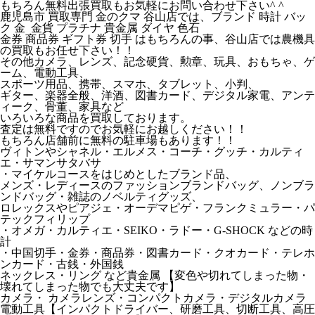
もちろん無料出張買取もお気軽にお問い合わせ下さい^ ^
鹿児島市 買取専門 金のクマ 谷山店では、ブランド 時計 バッ
ク 金 金貨 プラチナ 貴金属 ダイヤ 色石
金券 商品券 ギフト券 切手 はもちろんの事、谷山店では農機具
の買取もお任せ下さい！！
その他カメラ、レンズ、記念硬貨、勲章、玩具、おもちゃ、ゲ
ーム、電動工具、
スポーツ用品、携帯、スマホ、タブレット、小判、
ギター、楽器全般、洋酒、図書カード、デジタル家電、アンテ
ィーク、骨董、家具など
いろいろな商品を買取しております。
査定は無料ですのでお気軽にお越しください！！
もちろん店舗前に無料の駐車場もあります！！
ヴィトンやシャネル・エルメス・コーチ・グッチ・カルティ
エ・サマンサタバサ
・マイケルコースをはじめとしたブランド品、
メンズ・レディースのファッションブランドバッグ、ノンブラ
ンドバッグ・雑誌のノベルティグッズ、
ロレックスやピアジェ・オーデマピゲ・フランクミュラー・パ
テックフィリップ
・オメガ・カルティエ・SEIKO・ラドー・G-SHOCK などの時
計
・中国切手・金券・商品券・図書カード・クオカード・テレホ
ンカード・古銭・外国銭
ネックレス・リング など貴金属 【変色や切れてしまった物・
壊れてしまった物でも大丈夫です】
カメラ・ カメラレンズ・コンパクトカメラ・デジタルカメラ
電動工具【インパクトドライバー、研磨工具、切断工具、高圧