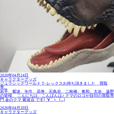
2026年04月24日
キャラクターグッズ
ジュラシックワールド T−レックスお持ち頂きました 買取
専...
岩手、紫波、矢巾、花巻、石鳥谷、二枚橋、東和、大迫、遠野
の皆様、 こんにちは、こんばんは♪ クマのロゴが目印の買取専
門 金のクマ 紫波店 です( ´∀｀) [...]
2026年04月20日
キャラクターグッズ