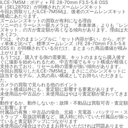
ILCE-7M5M
：ボディ +
FE 28-70mm F3.5-5.6 OSS
II（SEL28702）
が同梱されたズームレンズキット
今回お買取りした
ILCE-7M5M
は、後者のズームレンズキット
構成にあたります。
ズームレンズキットの買取が有利になる理由
ソニーのミラーレス一眼カメラは、
「本体単体」よりも「レン
ズキット」の方が査定額が高くなる傾向
があります。理由は大
きく2つ。
1つは、そのままシンプルに「セット内容が多い」から。
ボデ
ィ単体と比べて、標準ズームレンズ（FE 28-70mm F3.5-5.6
OSS II）が同梱されている分だけ、まとまった商品価値が積み
上がります。
もう1つは、購入する側の需要面。
キットのままなら購入後す
ぐに撮影を始められるため、中古市場でもキット構成が根強く
支持されており、リセール時の需要が強い傾向があります。
今回お買取りしたILCE-7M5Mは、まさにこの
レンズキット
に
該当するモデル。人気の高い構成としてお持ちいただきまし
た。
カメラの買取で見られる他のポイント
キット構成以外にも、査定額に影響する要素があります。
未使用品か中古品か
：未使用品はやはり査定額が変わってきま
す
動作するか、動作しないか
：故障・不動品は買取可否・査定額
に影響します
付属品の有無
：中古品の場合、元箱・充電器・バッテリー・ス
トラップ・取扱説明書など、購入時に付いていた付属品が揃っ
ていると査定額アップにつながります
未使用品の場合はそのままお持ちいただければ問題ありませ