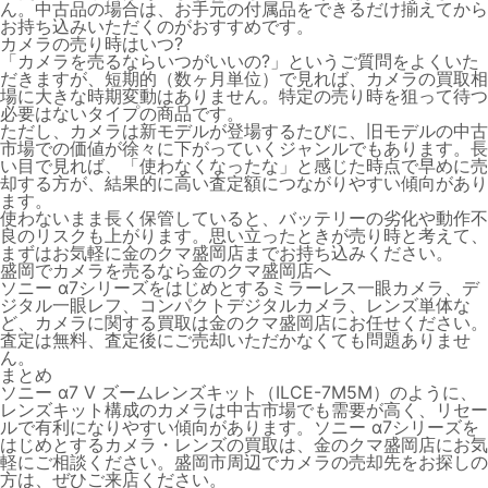
ん。中古品の場合は、お手元の付属品をできるだけ揃えてから
お持ち込みいただくのがおすすめです。
カメラの売り時はいつ?
「カメラを売るならいつがいいの?」というご質問をよくいた
だきますが、
短期的（数ヶ月単位）で見れば、カメラの買取相
場に大きな時期変動はありません
。特定の売り時を狙って待つ
必要はないタイプの商品です。
ただし、
カメラは新モデルが登場するたびに、旧モデルの中古
市場での価値が徐々に下がっていくジャンル
でもあります。長
い目で見れば、「使わなくなったな」と感じた時点で早めに売
却する方が、結果的に高い査定額につながりやすい傾向があり
ます。
使わないまま長く保管していると、バッテリーの劣化や動作不
良のリスクも上がります。
思い立ったときが売り時
と考えて、
まずはお気軽に金のクマ盛岡店までお持ち込みください。
盛岡でカメラを売るなら金のクマ盛岡店へ
ソニー α7シリーズをはじめとするミラーレス一眼カメラ、デ
ジタル一眼レフ、コンパクトデジタルカメラ、レンズ単体な
ど、カメラに関する買取は金のクマ盛岡店にお任せください。
査定は無料、査定後にご売却いただかなくても問題ありませ
ん。
まとめ
ソニー α7 V ズームレンズキット（ILCE-7M5M）のように、
レンズキット構成のカメラは中古市場でも需要が高く、リセー
ルで有利になりやすい傾向
があります。ソニー α7シリーズを
はじめとするカメラ・レンズの買取は、金のクマ盛岡店にお気
軽にご相談ください。盛岡市周辺でカメラの売却先をお探しの
方は、ぜひご来店ください。