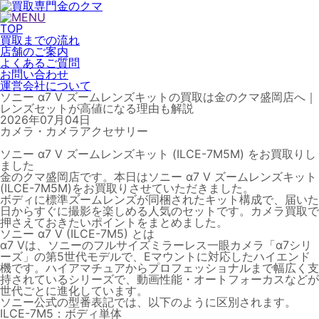
TOP
買取までの流れ
店舗のご案内
よくあるご質問
お問い合わせ
運営会社について
ソニー α7 V ズームレンズキットの買取は金のクマ盛岡店へ｜
レンズセットが高値になる理由も解説
2026年07月04日
カメラ・カメラアクセサリー
ソニー α7 V ズームレンズキット (ILCE-7M5M) をお買取りし
ました
金のクマ盛岡店です。本日は
ソニー α7 V ズームレンズキット
(ILCE-7M5M)
をお買取りさせていただきました。
ボディに標準ズームレンズが同梱されたキット構成で、届いた
日からすぐに撮影を楽しめる人気のセットです。カメラ買取で
押さえておきたいポイントをまとめました。
ソニー α7 V (ILCE-7M5) とは
α7 V
は、ソニーの
フルサイズミラーレス一眼カメラ「α7シリ
ーズ」の第5世代モデル
で、Eマウントに対応したハイエンド
機です。ハイアマチュアからプロフェッショナルまで幅広く支
持されているシリーズで、動画性能・オートフォーカスなどが
世代ごとに進化しています。
ソニー公式の型番表記では、以下のように区別されます。
ILCE-7M5
：ボディ単体