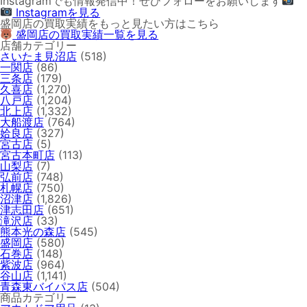
Instagramでも情報発信中！ぜひフォローをお願いします
Instagramを見る
盛岡店の買取実績をもっと見たい方はこちら
盛岡店の買取実績一覧を見る
店舗カテゴリー
さいたま見沼店
(518)
一関店
(86)
三条店
(179)
久喜店
(1,270)
八戸店
(1,204)
北上店
(1,332)
大船渡店
(764)
姶良店
(327)
宮古店
(5)
宮古本町店
(113)
山梨店
(7)
弘前店
(748)
札幌店
(750)
沼津店
(1,826)
津志田店
(651)
滝沢店
(33)
熊本光の森店
(545)
盛岡店
(580)
石巻店
(148)
紫波店
(964)
谷山店
(1,141)
青森東バイパス店
(504)
商品カテゴリー