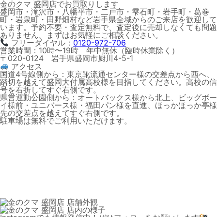
金のクマ 盛岡店でお買取りします
盛岡市・滝沢市・八幡平市・二戸市・雫石町・岩手町・葛巻
町・岩泉町・田野畑村など岩手県全域からのご来店を歓迎して
います。予約不要・査定無料で、査定後に売却しなくても問題
ありません。まずはお気軽にご相談ください。
フリーダイヤル：
0120-972-706
営業時間：10時〜19時 年中無休（臨時休業除く）
〒020-0124 岩手県盛岡市厨川4-5-1
アクセス
国道4号線側から：
東京靴流通センター様の交差点から西へ、
踏切を越えて盛岡大付属高校様を目指してください。高校の信
号を右折してすぐ右側です。
県営運動公園側から：
オートバックス様から北上、ビッグボー
イ様前・ユニバース様・福田パン様を直進、ほっかほっか亭様
先の交差点を越えてすぐ右側です。
駐車場は無料でご利用いただけます。