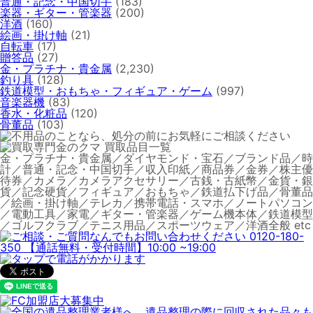
普通・記念・中国切手
(183)
楽器・ギター・管楽器
(200)
洋酒
(160)
絵画・掛け軸
(21)
自転車
(17)
贈答品
(27)
金・プラチナ・貴金属
(2,230)
釣り具
(128)
鉄道模型・おもちゃ・フィギュア・ゲーム
(997)
音楽器機
(83)
香水・化粧品
(120)
骨董品
(103)
金・プラチナ・貴金属／ダイヤモンド・宝石／ブランド品／時
計／普通・記念・中国切手／収入印紙／商品券／金券／株主優
待券／カメラ／カメラアクセサリー／古銭・古紙幣／金貨・銀
貨／記念硬貨／フィギュア／おもちゃ／鉄道払下げ品／骨董品
／絵画・掛け軸／テレカ／携帯電話・スマホ／ノートパソコン
／電動工具／家電／ギター・管楽器／ゲーム機本体／鉄道模型
／ゴルフクラブ／テニス用品／スポーツウェア／洋酒全般 etc