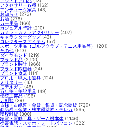
アウトドア用品
(13)
アクセサリー各種
(162)
アンティーク家具
(43)
お知らせ
(273)
お酒
(276)
カー用品
(166)
カジュアル時計
(210)
カメラ・カメラアクセサリー
(407)
キャラクターグッズ
(42)
コレクターズアイテム
(57)
スポーツ用品（ゴルフクラブ・テニス用品等）
(201)
その他
(613)
ダイヤモンド
(219)
ブランド品
(2,100)
ブランド時計
(966)
ブランド陶磁器
(24)
ブランド食器
(114)
プロ用・職人用道具
(124)
ミリタリー
(16)
モデルガン
(48)
万年筆・筆記用具
(49)
伝統工芸品
(196)
刀剣類
(29)
古銭・古紙幣・金貨・銀貨・記念硬貨
(729)
商品券・金券・株主優待券・テレカ
(565)
喫煙雑貨
(300)
家電・電動工具・ゲーム機本体
(1,146)
携帯電話・スマホ・ノートパソコン
(322)